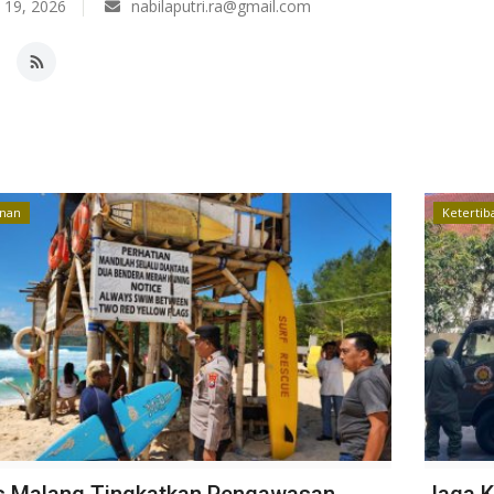
 19, 2026
nabilaputri.ra@gmail.com
nan
Ketertib
s Malang Tingkatkan Pengawasan
Jaga K