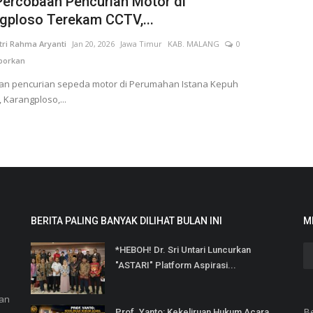
Percobaan Pencurian Motor di
gploso Terekam CCTV,...
tri Rahma Aryanti
Jan 20, 2026
Jawa Timur
KAB. MALANG
0
orkan
an pencurian sepeda motor di Perumahan Istana Kepuh
 Karangploso,...
BERITA PALING BANYAK DILIHAT BULAN INI
M
*HEBOH! Dr. Sri Untari Luncurkan
"ASTARI" Platform Aspirasi...
dan
B
Prof. Yanto: Kekeliruan Hukum Acara