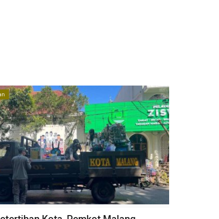
an
etertiban Kota, Pemkot Malang