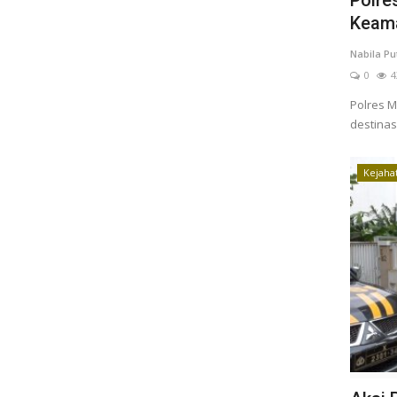
Keama
Nabila Pu
0
4
Polres M
destinas
Kejaha