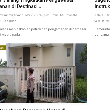
nan di Destinasi...
Instruk
tri Rahma Aryanti
Mar 26, 2026
Jawa Timur
KAB. MALANG
Nabila Putr
3
Laporkan
0
40
alang meningkatkan patroli dan pengamanan di berbagai
Pemerinta
i wisata pada...
pengamana
tan