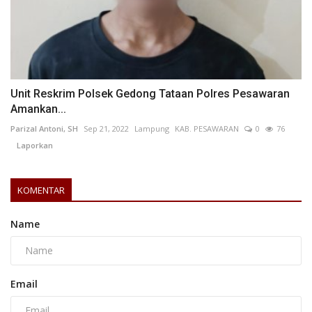
Unit Reskrim Polsek Gedong Tataan Polres Pesawaran
Amankan...
Parizal Antoni, SH
Sep 21, 2022
Lampung
KAB. PESAWARAN
0
76
Laporkan
KOMENTAR
Name
Email