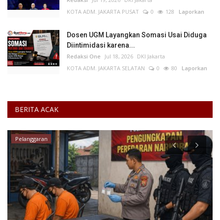
KOTA ADM. JAKARTA PUSAT
0
128
Laporkan
Dosen UGM Layangkan Somasi Usai Diduga
Diintimidasi karena...
Redaksi One
Jul 18, 2026
DKI Jakarta
KOTA ADM. JAKARTA SELATAN
0
80
Laporkan
BERITA ACAK
Pelanggaran