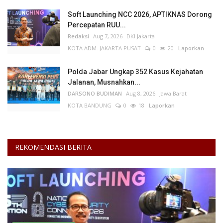
Soft Launching NCC 2026, APTIKNAS Dorong
Percepatan RUU...
Redaksi
Aug 7, 2026
DKI Jakarta
KOTA ADM. JAKARTA PUSAT
0
20
Laporkan
Polda Jabar Ungkap 352 Kasus Kejahatan
Jalanan, Musnahkan...
DARSONO BUDIMAN
Aug 8, 2026
Jawa Barat
KOTA BANDUNG
0
18
Laporkan
REKOMENDASI BERITA