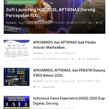
Informasi Journalism
Soft Launching NCC 2026, APTIKNAS Dorong
Percepatan RUU...
Redaksi
Aug 7, 2026
DKI Jakarta
KOTA ADM. JAKARTA PUSAT
0
20
Laporkan
APKOMINDO dan APTIKNAS Ajak Pelaku
Industri Manfaatkan...
Redaksi
Jul 21, 2026
DKI Jakarta
KOTA ADM. JAKARTA PUSAT
0
45
Laporkan
APKOMINDO, APTIKNAS, dan PERATIN Dukung
IFBEX Bekasi 2026,...
Redaksi
Jul 20, 2026
Jawa Barat
KOTA BEKASI
0
46
Laporkan
Indonesia Game Experience (IGEX) 2026 Siap
Digelar, Dorong...
Redaksi
Jul 19, 2026
DKI Jakarta