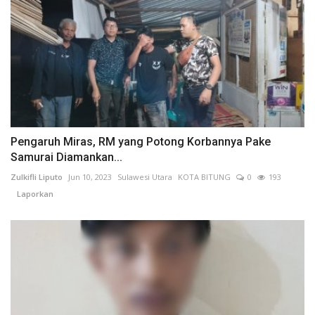
Pengaruh Miras, RM yang Potong Korbannya Pake
Samurai Diamankan...
Zulkifli Liputo
Jun 10, 2023
Sulawesi Utara
KOTA BITUNG
0
193
Laporkan