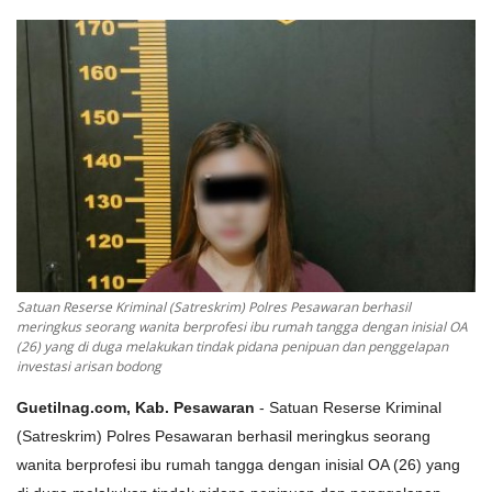
Keamanan
Kejahatan
Cybers Event
UMKM & Ekonomi Kreatif
Pekerja Migran Indonesia
Satuan Reserse Kriminal (Satreskrim) Polres Pesawaran berhasil
Ekonomi
meringkus seorang wanita berprofesi ibu rumah tangga dengan inisial OA
(26) yang di duga melakukan tindak pidana penipuan dan penggelapan
investasi arisan bodong
Pendidikan
Guetilnag.com, Kab. Pesawaran
- Satuan Reserse Kriminal
Informasi Journalism
(Satreskrim) Polres Pesawaran berhasil meringkus seorang
wanita berprofesi ibu rumah tangga dengan inisial OA (26) yang
Olahraga