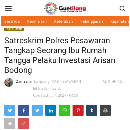
Beranda
Keamanan
Ketertiban
Pelanggaran
Kejahatan
Kejahatan
Masuk
Daftar
Satreskrim Polres Pesawaran
Tangkap Seorang Ibu Rumah
Beranda
Tangga Pelaku Investasi Arisan
Daerah
Bodong
Makan Bergizi
Zamzami
Lampung - KAB. PESAWARAN
0
136
Jul 6, 2024 - 23:05
Updated: Jul 7, 2024 - 04:53
Warkop Digital
Pelanggaran
⚠
Ketertiban