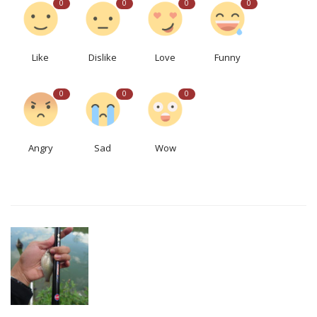
0
0
0
0
Like
Dislike
Love
Funny
0
0
0
Angry
Sad
Wow