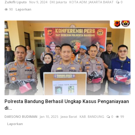
Zulkifli Liputo
Nov 9, 2024
DKI Jakarta
KOTA ADM. JAKARTA BARAT
0
90
Laporkan
Polresta Bandung Berhasil Ungkap Kasus Penganiayaan
di...
DARSONO BUDIMAN
Jan 10, 2025
Jawa Barat
KAB. BANDUNG
0
99
Laporkan