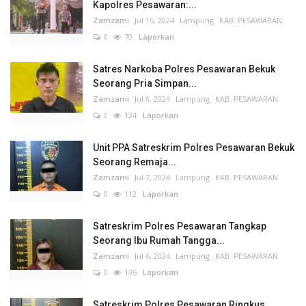
Kapolres Pesawaran:...
Zamzami
Jul 15, 2024
Lampung
KAB. PESAWARAN
0
70
Laporkan
Satres Narkoba Polres Pesawaran Bekuk
Seorang Pria Simpan...
Zamzami
Jul 8, 2024
Lampung
KAB. PESAWARAN
0
124
Laporkan
Unit PPA Satreskrim Polres Pesawaran Bekuk
Seorang Remaja...
Zamzami
Jul 7, 2024
Lampung
KAB. PESAWARAN
0
112
Laporkan
Satreskrim Polres Pesawaran Tangkap
Seorang Ibu Rumah Tangga...
Zamzami
Jul 6, 2024
Lampung
KAB. PESAWARAN
0
136
Laporkan
Satreskrim Polres Pesawaran Ringkus