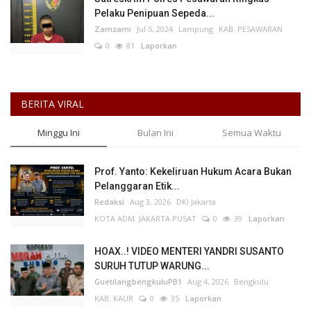
Pelaku Penipuan Sepeda...
Zamzami
Jul 5, 2024
Lampung
KAB. PESAWARAN
0
81
Laporkan
BERITA VIRAL
Minggu Ini
Bulan Ini
Semua Waktu
Prof. Yanto: Kekeliruan Hukum Acara Bukan
Pelanggaran Etik...
Redaksi
Aug 3, 2026
DKI Jakarta
KOTA ADM. JAKARTA PUSAT
0
39
Laporkan
HOAX..! VIDEO MENTERI YANDRI SUSANTO
SURUH TUTUP WARUNG...
GuetilangbengkuluPB1
Aug 4, 2026
Bengkulu
KAB. KAUR
0
35
Laporkan