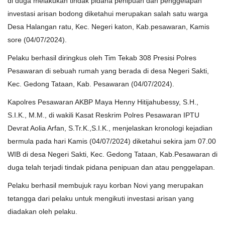
di duga melakukan tindak pidana penipuan dan penggelapan
investasi arisan bodong diketahui merupakan salah satu warga
Kesehatan
Desa Halangan ratu, Kec. Negeri katon, Kab.pesawaran,
Kamis
sore (04/07/2024).
Layanan Publik
Pelaku berhasil diringkus oleh Tim Tekab 308 Presisi Polres
Pesawaran di sebuah rumah yang berada di desa Negeri Sakti,
Perempuan/Anak
Kec. Gedong Tataan, Kab. Pesawaran (04/07/2024).
Kapolres Pesawaran AKBP Maya Henny Hitijahubessy, S.H.,
S.I.K., M.M., di wakili Kasat Reskrim Polres Pesawaran IPTU
Devrat Aolia Arfan, S.Tr.K.,S.I.K., menjelaskan kronologi kejadian
bermula pada hari Kamis (04/07/2024) diketahui sekira jam 07.00
WIB di desa Negeri Sakti, Kec. Gedong Tataan, Kab.Pesawaran di
duga telah terjadi tindak pidana penipuan dan atau penggelapan.
Pelaku berhasil membujuk rayu korban Novi yang merupakan
tetangga dari pelaku untuk mengikuti investasi arisan yang
diadakan oleh pelaku.