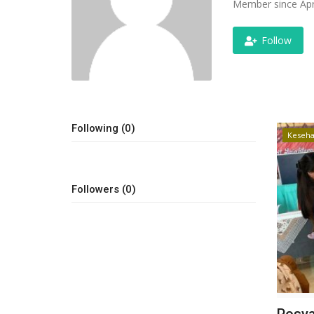
Member since Apr
Follow
Following (0)
Keseha
Followers (0)
Posya