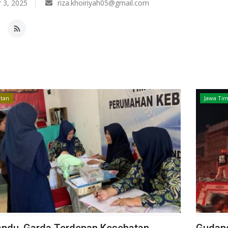
 3, 2025
riza.khoiriyah05@gmail.com
tan
Jawa Ti
ndu, Garda Terdepan Kesehatan
Gudang