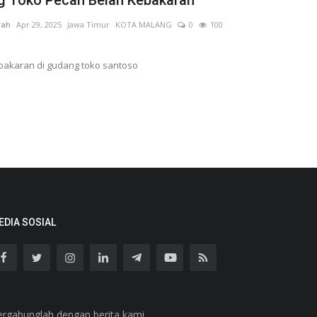
yah
Apr 29, 2025
Jawa Timur
KOTA MALANG
0
100
ebakaran di gudang toko santoso
EDIA SOSIAL
ergabunglah dengan berita kami