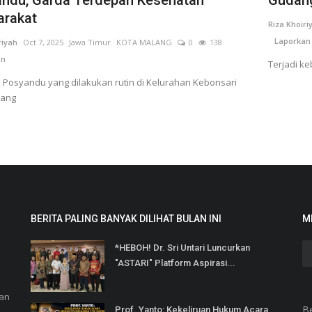
rakat
Riza Khoiri
Laporkan
riyah
Oct 7, 2025
Jawa Timur
KOTA MALANG
0
138
n
Terjadi k
 Posyandu yang dilakukan rutin di Kelurahan Kebonsari
lang
BERITA PALING BANYAK DILIHAT BULAN INI
M
*HEBOH! Dr. Sri Untari Luncurkan
"ASTARI" Platform Aspirasi...
dan
B
Prof. Yanto: Kekeliruan Hukum Acara