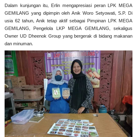
Dalam kunjungan itu, Erlin mengapresiasi peran LPK MEGA
GEMILANG yang dipimpin oleh Anik Woro Setyowati, S.P. Di
Kesehatan
usia 62 tahun, Anik tetap aktif sebagai Pimpinan LPK MEGA
GEMILANG, Pengelola LKP MEGA GEMILANG, sekaligus
Layanan Publik
Owner UD Dheenok Group yang bergerak di bidang makanan
dan minuman.
Perempuan/Anak