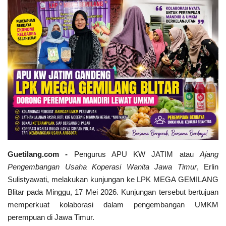
Keamanan
Kejahatan
Cybers Event
UMKM & Ekonomi Kreatif
Pekerja Migran Indonesia
Ekonomi
Guetilang.com -
Pengurus APU KW JATIM atau
Ajang
Pengembangan Usaha Koperasi Wanita Jawa Timur
, Erlin
Pendidikan
Sulistyawati, melakukan kunjungan ke LPK MEGA GEMILANG
Blitar pada Minggu, 17 Mei 2026. Kunjungan tersebut bertujuan
Informasi Journalism
memperkuat kolaborasi dalam pengembangan UMKM
perempuan di Jawa Timur.
Olahraga