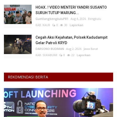
HOAX..! VIDEO MENTERI YANDRI SUSANTO
SURUH TUTUP WARUNG...
GuetilangbengkuluPB1
Aug 4, 2026
Bengkulu
KAB. KAUR
0
30
Laporkan
Cegah Aksi Kejahatan, Polsek Kadudampit
Gelar Patroli KRYD
DARSONO BUDIMAN
Aug 2, 2026
Jawa Barat
KAB. SUKABUMI
0
22
Laporkan
REKOMENDASI BERITA