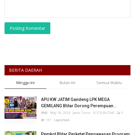
Posting Komentar
BERITA DAERAH
Minggu Ini
Bulan Ini
Semua Waktu
APU KW JATIM Gandeng LPK MEGA
GEMILANG Blitar Dorong Perempuan...
ANK
May 18, 2026
Jawa Timur
KOTA BLITAR
0
137
Laporkan
Pemkot Blitar Perketat Pengawasan Program