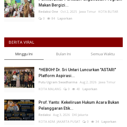
Makan Bergizi...
Redaksi One
Oct 2, 2025
Jawa Timur
KOTA BLITAR
0
84
Laporkan
BERITA VIRAL
Minggu Ini
Bulan Ini
Semua Waktu
*HEBOH! Dr. Sri Untari Luncurkan "ASTARI"
Platform Aspirasi...
Putu Ugram Swadharma
Aug 2, 2026
Jawa Timur
KOTA MALANG
0
40
Laporkan
Prof. Yanto: Kekeliruan Hukum Acara Bukan
Pelanggaran Etik...
Redaksi
Aug 3, 2026
DKI Jakarta
KOTA ADM. JAKARTA PUSAT
0
34
Laporkan