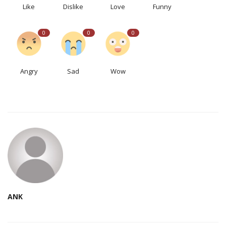
Like
Dislike
Love
Funny
0
0
0
Angry
Sad
Wow
ANK