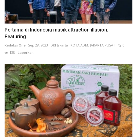
Pertama di Indonesia musik attraction illusion.
Featuring...
Redaksi One
Sep 28, 2023
DKI Jakarta
KOTA ADM. JAKARTA PUSAT
0
138
Laporkan