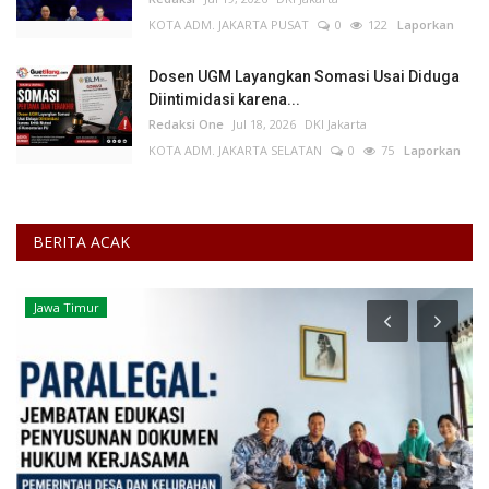
KOTA ADM. JAKARTA PUSAT
0
122
Laporkan
Dosen UGM Layangkan Somasi Usai Diduga
Diintimidasi karena...
Redaksi One
Jul 18, 2026
DKI Jakarta
KOTA ADM. JAKARTA SELATAN
0
75
Laporkan
BERITA ACAK
Jawa Timur