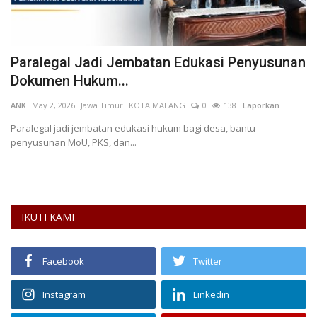
di
Paralegal Jadi Jembatan Edukasi Penyusunan
R
Dokumen Hukum...
L
ANK
May 2, 2026
Jawa Timur
KOTA MALANG
0
138
Laporkan
AN
Paralegal jadi jembatan edukasi hukum bagi desa, bantu
RS
penyusunan MoU, PKS, dan...
me
IKUTI KAMI
Facebook
Twitter
Instagram
Linkedin