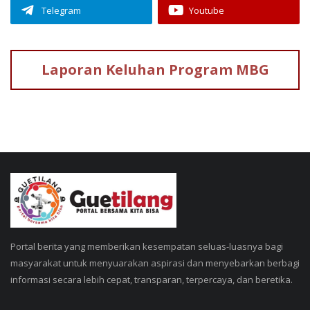
Telegram
Youtube
Laporan Keluhan
Program MBG
Portal berita yang memberikan kesempatan seluas-luasnya bagi
masyarakat untuk menyuarakan aspirasi dan menyebarkan berbagi
informasi secara lebih cepat, transparan, terpercaya, dan beretika.