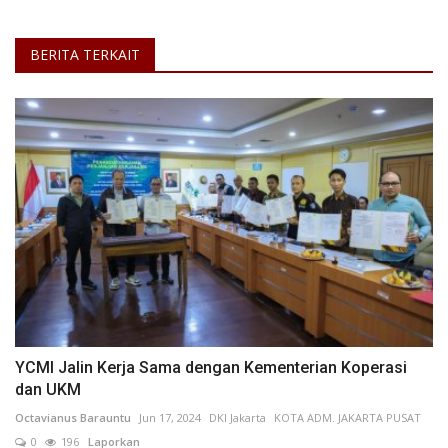
BERITA TERKAIT
YCMI Jalin Kerja Sama dengan Kementerian Koperasi
dan UKM
Octavianus Barauntu
Jun 17, 2024
DKI Jakarta
KOTA ADM. JAKARTA PUSAT
0
196
Laporkan