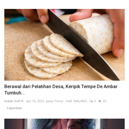
Berawal dari Pelatihan Desa, Keripik Tempe De Ambar
Tumbuh...
Indah Sofi H.
Jan 16, 2026
Jawa Timur
KAB. MALANG
0
65
Laporkan