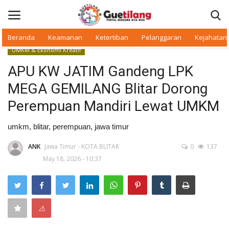
Beranda
Keamanan
Ketertiban
Pelanggaran
Kejahatan
UMKM & Ekonomi Kreatif
Masuk
Daftar
APU KW JATIM Gandeng LPK
MEGA GEMILANG Blitar Dorong
Beranda
Perempuan Mandiri Lewat UMKM
Daerah
umkm, blitar, perempuan, jawa timur
Makan Bergizi
ANK
Jawa Timur - KOTA BLITAR
0
137
May 18, 2026 - 10:37
Warkop Digital
Pelanggaran
⚠
Ketertiban