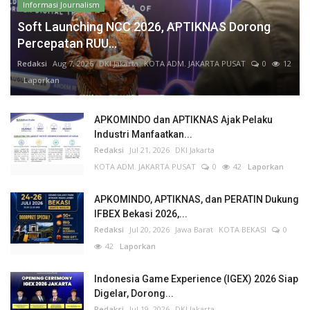
Informasi Journalism
Soft Launching NCC 2026, APTIKNAS Dorong
Percepatan RUU...
Redaksi
Aug 7, 2026
DKI Jakarta
KOTA ADM. JAKARTA PUSAT
0
12
Laporkan
APKOMINDO dan APTIKNAS Ajak Pelaku
Industri Manfaatkan...
Redaksi
Jul 21, 2026
DKI Jakarta
KOTA ADM. JAKARTA PUSAT
0
42
Laporkan
APKOMINDO, APTIKNAS, dan PERATIN Dukung
IFBEX Bekasi 2026,...
Redaksi
Jul 20, 2026
Jawa Barat
KOTA BEKASI
0
42
Laporkan
Indonesia Game Experience (IGEX) 2026 Siap
Digelar, Dorong...
Redaksi
Jul 19, 2026
DKI Jakarta