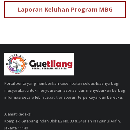
Laporan Keluhan
Program MBG
Portal berita yang memberikan kesempatan seluas-luasnya bagi
masyarakat untuk menyuarakan aspirasi dan menyebarkan berbagi
informasi secara lebih cepat, transparan, terpercaya, dan beretika.
Alamat Redaksi :
Komplek Ketapang Indah Blok B2 No. 33 & 34 Jalan KH Zainul Arifin,
Jakarta 11140