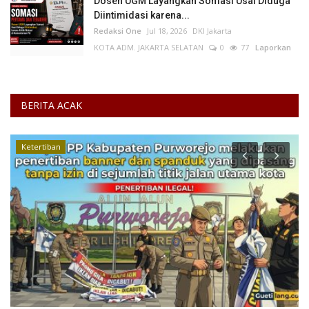
Dosen UGM Layangkan Somasi Usai Diduga
Diintimidasi karena...
Redaksi One
Jul 18, 2026
DKI Jakarta
KOTA ADM. JAKARTA SELATAN
0
77
Laporkan
BERITA ACAK
Ketertiban