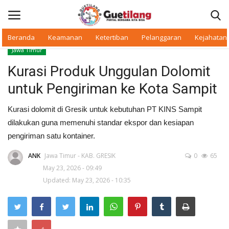
Beranda
Keamanan
Ketertiban
Pelanggaran
Kejahatan
Jawa Timur
Masuk
Daftar
Kurasi Produk Unggulan Dolomit
untuk Pengiriman ke Kota Sampit
Beranda
Kurasi dolomit di Gresik untuk kebutuhan PT KINS Sampit
Daerah
dilakukan guna memenuhi standar ekspor dan kesiapan
pengiriman satu kontainer.
Makan Bergizi
ANK
Jawa Timur - KAB. GRESIK
0
65
May 23, 2026 - 09:49
Warkop Digital
Updated: May 23, 2026 - 10:35
Pelanggaran
Ketertiban