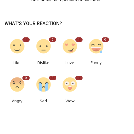
WHAT'S YOUR REACTION?
1
0
1
0
Like
Dislike
Love
Funny
0
0
1
Angry
Sad
Wow