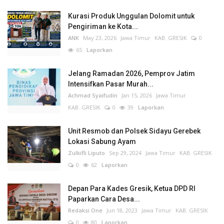
Kurasi Produk Unggulan Dolomit untuk
Pengiriman ke Kota...
ANK
May 23, 2026
Jawa Timur
KAB. GRESIK
0
65
Laporkan
Jelang Ramadan 2026, Pemprov Jatim
Intensifkan Pasar Murah...
Achmad Syaifudin
Jan 15, 2026
Jawa Timur
KAB. GRESIK
0
39
Laporkan
Unit Resmob dan Polsek Sidayu Gerebek
Lokasi Sabung Ayam
Zulkifli Liputo
Sep 29, 2024
Jawa Timur
KAB. GRESIK
0
62
Laporkan
Depan Para Kades Gresik, Ketua DPD RI
Paparkan Cara Desa...
Redaksi One
Jun 18, 2023
Jawa Timur
KAB. GRESIK
0
80
Laporkan