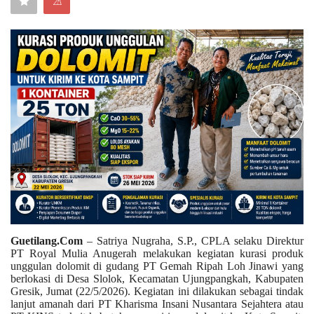
⚠
Keamanan
Kejahatan
Cybers Event
UMKM & Ekonomi Kreatif
Pekerja Migran Indonesia
Ekonomi
Pendidikan
Guetilang.Com
– Satriya Nugraha, S.P., CPLA selaku Direktur
PT Royal Mulia Anugerah melakukan kegiatan kurasi produk
unggulan dolomit di gudang PT Gemah Ripah Loh Jinawi yang
Informasi Journalism
berlokasi di Desa Slolok, Kecamatan Ujungpangkah, Kabupaten
Gresik, Jumat (22/5/2026). Kegiatan ini dilakukan sebagai tindak
lanjut amanah dari PT Kharisma Insani Nusantara Sejahtera atau
Olahraga