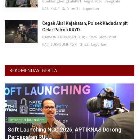
GuetilangbengkuluPB1
Aug 4, 2026
Bengkulu
KAB. KAUR
0
31
Laporkan
Cegah Aksi Kejahatan, Polsek Kadudampit
Gelar Patroli KRYD
DARSONO BUDIMAN
Aug 2, 2026
Jawa Barat
KAB. SUKABUMI
0
22
Laporkan
REKOMENDASI BERITA
Informasi Journalism
Soft Launching NCC 2026, APTIKNAS Dorong
Percepatan RUU...