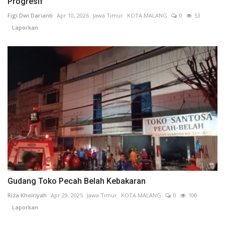
Progresif
Figi Dwi Darianti
Apr 10, 2026
Jawa Timur
KOTA MALANG
0
53
Laporkan
Gudang Toko Pecah Belah Kebakaran
Riza Khoiriyah
Apr 29, 2025
Jawa Timur
KOTA MALANG
0
100
Laporkan