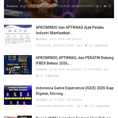
Redaksi
Aug 7, 2026
DKI Jakarta
KOTA ADM. JAKARTA PUSAT
0
16
Laporkan
APKOMINDO dan APTIKNAS Ajak Pelaku
Industri Manfaatkan...
Redaksi
Jul 21, 2026
DKI Jakarta
KOTA ADM. JAKARTA PUSAT
0
42
Laporkan
APKOMINDO, APTIKNAS, dan PERATIN Dukung
IFBEX Bekasi 2026,...
Redaksi
Jul 20, 2026
Jawa Barat
KOTA BEKASI
0
42
Laporkan
Indonesia Game Experience (IGEX) 2026 Siap
Digelar, Dorong...
Redaksi
Jul 19, 2026
DKI Jakarta
KOTA ADM. JAKARTA PUSAT
0
124
Laporkan