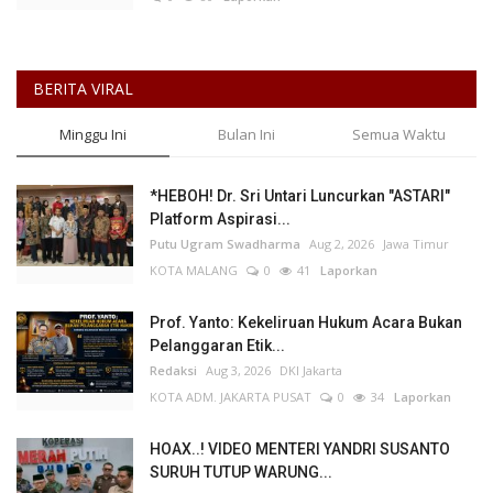
BERITA VIRAL
Minggu Ini
Bulan Ini
Semua Waktu
*HEBOH! Dr. Sri Untari Luncurkan "ASTARI"
Platform Aspirasi...
Putu Ugram Swadharma
Aug 2, 2026
Jawa Timur
KOTA MALANG
0
41
Laporkan
Prof. Yanto: Kekeliruan Hukum Acara Bukan
Pelanggaran Etik...
Redaksi
Aug 3, 2026
DKI Jakarta
KOTA ADM. JAKARTA PUSAT
0
34
Laporkan
HOAX..! VIDEO MENTERI YANDRI SUSANTO
SURUH TUTUP WARUNG...