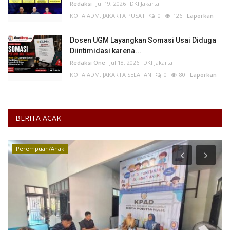
Redaksi
Jul 19, 2026
DKI Jakarta
KOTA ADM. JAKARTA PUSAT
0
126
Laporkan
Dosen UGM Layangkan Somasi Usai Diduga
Diintimidasi karena...
Redaksi One
Jul 18, 2026
DKI Jakarta
KOTA ADM. JAKARTA SELATAN
0
80
Laporkan
BERITA ACAK
Narkoba