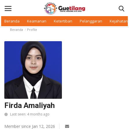
Beranda
Keamanan
Ketertiban
Pelanggaran
Kejahatan
Beranda
Profile
Masuk
Daftar
Beranda
Daerah
Makan Bergizi
Warkop Digital
Firda Amaliyah
Pelanggaran
Last seen: 4 months ago
Ketertiban
Member since Jan 12, 2026