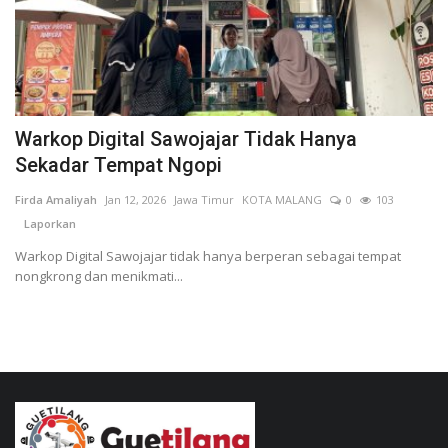
Warkop Digital Sawojajar Tidak Hanya
Sekadar Tempat Ngopi
Firda Amaliyah
Jan 12, 2026
Jawa Timur
KOTA MALANG
0
103
Laporkan
Warkop Digital Sawojajar tidak hanya berperan sebagai tempat
nongkrong dan menikmati...