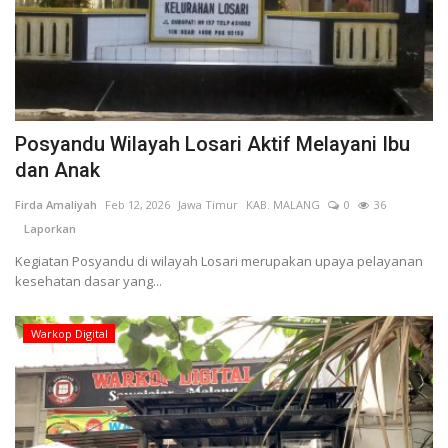
Kesehatan
Layanan Publik
Posyandu Wilayah Losari Aktif Melayani Ibu
Perempuan/Anak
dan Anak
Firda Amaliyah
Feb 12, 2026
Jawa Timur
KAB. MALANG
0
36
Laporkan
Kegiatan Posyandu di wilayah Losari merupakan upaya pelayanan
kesehatan dasar yang...
Warkop Digital