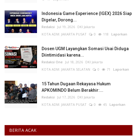
Indonesia Game Experience (IGEX) 2026 Siap
Digelar, Dorong...
Redaksi
Jul 19, 2026
DKI Jakarta
KOTA ADM. JAKARTA PUSAT
0
118
Laporkan
Dosen UGM Layangkan Somasi Usai Diduga
Diintimidasi karena...
Redaksi One
Jul 18, 2026
DKI Jakarta
KOTA ADM. JAKARTA SELATAN
0
71
Laporkan
15 Tahun Dugaan Rekayasa Hukum
APKOMINDO Belum Berakhir:...
Redaksi
Jul 17, 2026
DKI Jakarta
KOTA ADM. JAKARTA PUSAT
0
45
Laporkan
BERITA ACAK