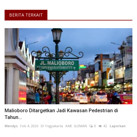
BERITA TERKAIT
Malioboro Ditargetkan Jadi Kawasan Pedestrian di
Tahun...
Wendys
Feb 4, 2026
DI Yogyakarta
KAB. SLEMAN
0
42
Laporkan