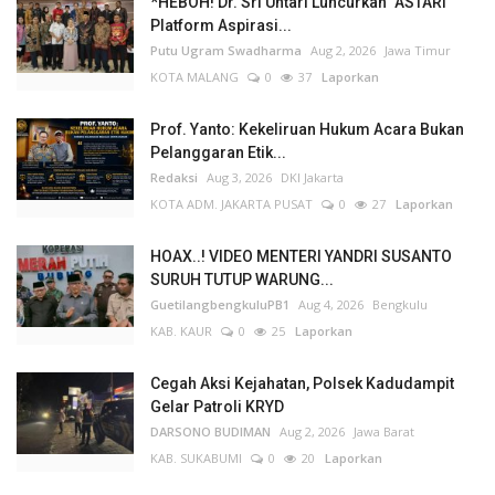
*HEBOH! Dr. Sri Untari Luncurkan "ASTARI"
Platform Aspirasi...
Putu Ugram Swadharma
Aug 2, 2026
Jawa Timur
KOTA MALANG
0
37
Laporkan
Prof. Yanto: Kekeliruan Hukum Acara Bukan
Pelanggaran Etik...
Redaksi
Aug 3, 2026
DKI Jakarta
KOTA ADM. JAKARTA PUSAT
0
27
Laporkan
HOAX..! VIDEO MENTERI YANDRI SUSANTO
SURUH TUTUP WARUNG...
GuetilangbengkuluPB1
Aug 4, 2026
Bengkulu
KAB. KAUR
0
25
Laporkan
Cegah Aksi Kejahatan, Polsek Kadudampit
Gelar Patroli KRYD
DARSONO BUDIMAN
Aug 2, 2026
Jawa Barat
KAB. SUKABUMI
0
20
Laporkan