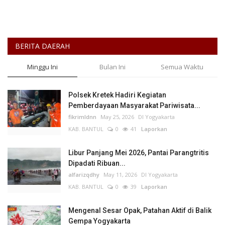
BERITA DAERAH
Minggu Ini
Bulan Ini
Semua Waktu
Polsek Kretek Hadiri Kegiatan
Pemberdayaan Masyarakat Pariwisata...
fikrimldnn
May 25, 2026
DI Yogyakarta
KAB. BANTUL
0
41
Laporkan
Libur Panjang Mei 2026, Pantai Parangtritis
Dipadati Ribuan...
alfarizqdhy
May 11, 2026
DI Yogyakarta
KAB. BANTUL
0
39
Laporkan
Mengenal Sesar Opak, Patahan Aktif di Balik
Gempa Yogyakarta