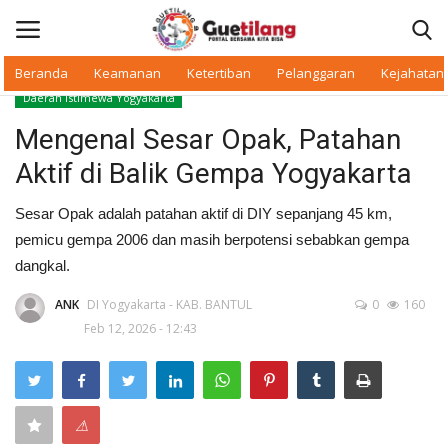
Beranda
Keamanan
Ketertiban
Pelanggaran
Kejahatan
Daerah Istimewa Yogyakarta
Masuk
Daftar
Mengenal Sesar Opak, Patahan
Aktif di Balik Gempa Yogyakarta
Beranda
Sesar Opak adalah patahan aktif di DIY sepanjang 45 km,
Daerah
pemicu gempa 2006 dan masih berpotensi sebabkan gempa
dangkal.
Makan Bergizi
ANK
DI Yogyakarta - KAB. BANTUL
0
160
Feb 12, 2026 - 12:43
Warkop Digital
Pelanggaran
⚠
Ketertiban