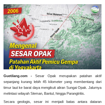
Keamanan
Kejahatan
Cybers Event
UMKM & Ekonomi Kreatif
Pekerja Migran Indonesia
Ekonomi
Guetilang.com -
Sesar Opak merupakan patahan aktif
Pendidikan
sepanjang kurang lebih 45 kilometer yang membentang dari
timur laut ke barat daya mengikuti aliran Sungai Opak. Jalurnya
Informasi Journalism
melintasi wilayah Sleman, Bantul, hingga Parangtritis.
Secara geologis, sesar ini menjadi batas antara dataran
Olahraga