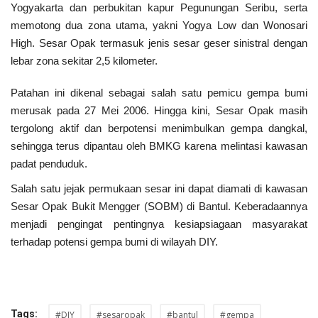
Yogyakarta dan perbukitan kapur Pegunungan Seribu, serta
memotong dua zona utama, yakni Yogya Low dan Wonosari
Kesehatan
High. Sesar Opak termasuk jenis sesar geser sinistral dengan
lebar zona sekitar 2,5 kilometer.
Layanan Publik
Patahan ini dikenal sebagai salah satu pemicu gempa bumi
Perempuan/Anak
merusak pada 27 Mei 2006. Hingga kini, Sesar Opak masih
tergolong aktif dan berpotensi menimbulkan gempa dangkal,
sehingga terus dipantau oleh BMKG karena melintasi kawasan
padat penduduk.
Salah satu jejak permukaan sesar ini dapat diamati di kawasan
Sesar Opak Bukit Mengger (SOBM) di Bantul. Keberadaannya
menjadi pengingat pentingnya kesiapsiagaan masyarakat
terhadap potensi gempa bumi di wilayah DIY.
Tags:
#DIY
#sesaropak
#bantul
#gempa