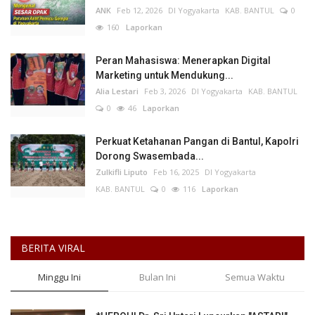
ANK
Feb 12, 2026
DI Yogyakarta
KAB. BANTUL
0
160
Laporkan
Peran Mahasiswa: Menerapkan Digital
Marketing untuk Mendukung...
Alia Lestari
Feb 3, 2026
DI Yogyakarta
KAB. BANTUL
0
46
Laporkan
Perkuat Ketahanan Pangan di Bantul, Kapolri
Dorong Swasembada...
Zulkifli Liputo
Feb 16, 2025
DI Yogyakarta
KAB. BANTUL
0
116
Laporkan
BERITA VIRAL
Minggu Ini
Bulan Ini
Semua Waktu