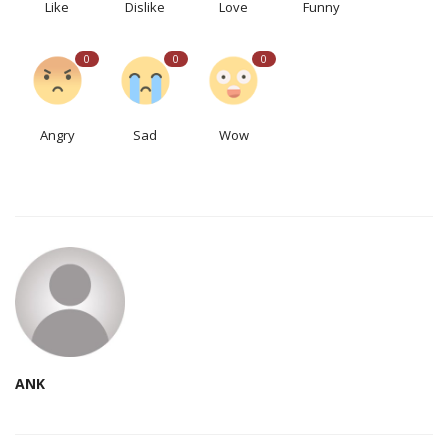
Like
Dislike
Love
Funny
0
0
0
Angry
Sad
Wow
ANK