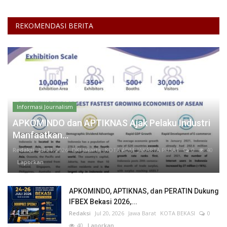
REKOMENDASI BERITA
Informasi Journalism
APKOMINDO dan APTIKNAS Ajak Pelaku Industri
Manfaatkan...
Redaksi
Jul 21, 2026
DKI Jakarta
KOTA ADM. JAKARTA PUSAT
0
40
Laporkan
APKOMINDO, APTIKNAS, dan PERATIN Dukung
IFBEX Bekasi 2026,...
Redaksi
Jul 20, 2026
Jawa Barat
KOTA BEKASI
0
40
Laporkan