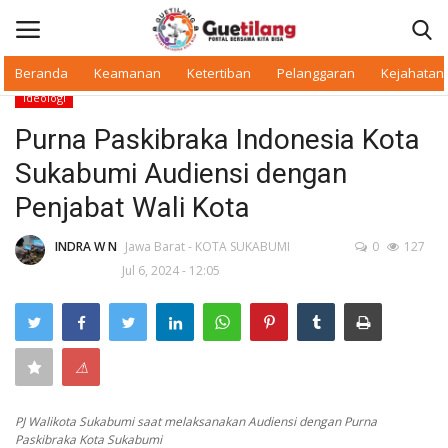
Beranda
Keamanan
Ketertiban
Pelanggaran
Kejahatan
Ideologi
Masuk
Daftar
Purna Paskibraka Indonesia Kota
Sukabumi Audiensi dengan
Beranda
Penjabat Wali Kota
Daerah
INDRA W N
Jawa Barat - KOTA SUKABUMI
0
127
Jul 6, 2024 - 12:05
Makan Bergizi
Warkop Digital
⚠
Pelanggaran
PJ Walikota Sukabumi saat melaksanakan Audiensi dengan Purna
Ketertiban
Paskibraka Kota Sukabumi