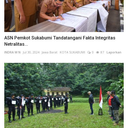
ASN Pemkot Sukabumi Tandatangani Fakta Integritas
Netralitas...
INDRA W N
Jul 30, 2024
Jawa Barat
KOTA SUKABUMI
0
87
Laporkan