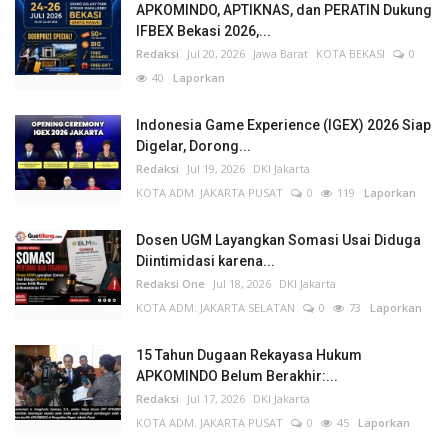
APKOMINDO, APTIKNAS, dan PERATIN Dukung
IFBEX Bekasi 2026,...
Redaksi
Jul 20, 2026
Jawa Barat
KOTA BEKASI
0
40
Laporkan
Indonesia Game Experience (IGEX) 2026 Siap
Digelar, Dorong...
Redaksi
Jul 19, 2026
DKI Jakarta
KOTA ADM. JAKARTA PUSAT
0
119
Laporkan
Dosen UGM Layangkan Somasi Usai Diduga
Diintimidasi karena...
Redaksi One
Jul 18, 2026
DKI Jakarta
KOTA ADM. JAKARTA SELATAN
0
73
Laporkan
15 Tahun Dugaan Rekayasa Hukum
APKOMINDO Belum Berakhir:...
Redaksi
Jul 17, 2026
DKI Jakarta
KOTA ADM. JAKARTA PUSAT
0
45
Laporkan