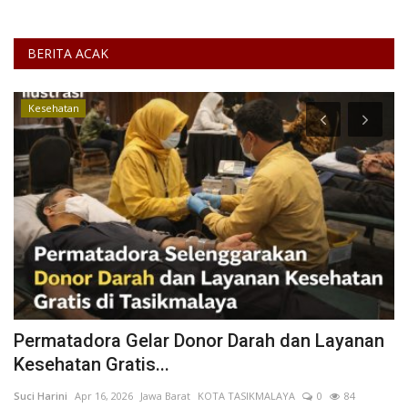
BERITA ACAK
Kesehatan
Permatadora Gelar Donor Darah dan Layanan
P
Kesehatan Gratis...
B
Suci Harini
Apr 16, 2026
Jawa Barat
KOTA TASIKMALAYA
0
84
Al