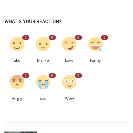
WHAT'S YOUR REACTION?
0
0
0
0
Like
Dislike
Love
Funny
0
0
0
Angry
Sad
Wow