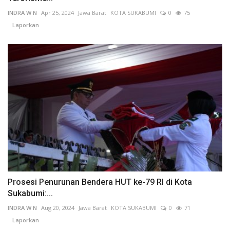
INDRA W N
Apr 25, 2024
Jawa Barat
KOTA SUKABUMI
0
75
Laporkan
Prosesi Penurunan Bendera HUT ke-79 RI di Kota
Sukabumi:...
INDRA W N
Aug 20, 2024
Jawa Barat
KOTA SUKABUMI
0
71
Laporkan