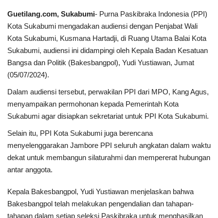
Guetilang.com, Sukabumi
- Purna Paskibraka Indonesia (PPI)
Keamanan
Kota Sukabumi mengadakan audiensi dengan Penjabat Wali
Kota Sukabumi, Kusmana Hartadji, di Ruang Utama Balai Kota
Kejahatan
Sukabumi, audiensi ini didampingi oleh Kepala Badan Kesatuan
Bangsa dan Politik (Bakesbangpol), Yudi Yustiawan, Jumat
Cybers Event
(05/07/2024).
UMKM & Ekonomi Kreatif
Dalam audiensi tersebut, perwakilan PPI dari MPO, Kang Agus,
menyampaikan permohonan kepada Pemerintah Kota
Pekerja Migran Indonesia
Sukabumi agar disiapkan sekretariat untuk PPI Kota Sukabumi.
Selain itu, PPI Kota Sukabumi juga berencana
Ekonomi
menyelenggarakan Jambore PPI seluruh angkatan dalam waktu
dekat untuk membangun silaturahmi dan mempererat hubungan
Pendidikan
antar anggota.
Informasi Journalism
Kepala Bakesbangpol, Yudi Yustiawan menjelaskan bahwa
Bakesbangpol telah melakukan pengendalian dan tahapan-
Olahraga
tahapan dalam setiap seleksi Paskibraka untuk menghasilkan