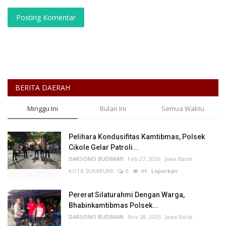
Posting Komentar
BERITA DAERAH
Minggu Ini
Bulan Ini
Semua Waktu
Pelihara Kondusifitas Kamtibmas, Polsek
Cikole Gelar Patroli...
DARSONO BUDIMAN
Feb 27, 2026
Jawa Barat
KOTA SUKABUMI
0
44
Laporkan
Pererat Silaturahmi Dengan Warga,
Bhabinkamtibmas Polsek...
DARSONO BUDIMAN
Nov 28, 2025
Jawa Barat