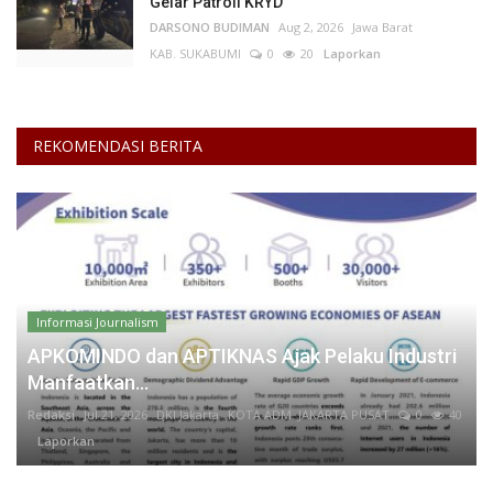
Gelar Patroli KRYD
DARSONO BUDIMAN
Aug 2, 2026
Jawa Barat
KAB. SUKABUMI
0
20
Laporkan
REKOMENDASI BERITA
Informasi Journalism
APKOMINDO dan APTIKNAS Ajak Pelaku Industri
Manfaatkan...
Redaksi
Jul 21, 2026
DKI Jakarta
KOTA ADM. JAKARTA PUSAT
0
40
Laporkan