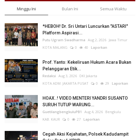
Minggu Ini
Bulan Ini
Semua Waktu
*HEBOH! Dr. Sri Untari Luncurkan "ASTARI"
Platform Aspirasi...
Putu Ugram Swadharma
Aug 2, 2026
Jawa Timur
KOTA MALANG
0
40
Laporkan
Prof. Yanto: Kekeliruan Hukum Acara Bukan
Pelanggaran Etik...
Redaksi
Aug 3, 2026
DKI Jakarta
KOTA ADM. JAKARTA PUSAT
0
29
Laporkan
HOAX..! VIDEO MENTERI YANDRI SUSANTO
SURUH TUTUP WARUNG...
GuetilangbengkuluPB1
Aug 4, 2026
Bengkulu
KAB. KAUR
0
27
Laporkan
Cegah Aksi Kejahatan, Polsek Kadudampit