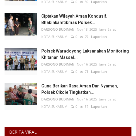
KOTA SUKABUMI
0
80
Laporkan
Ciptakan Wilayah Aman Kondusif,
Bhabinkamtibmas Polsek...
DARSONO BUDIMAN
Nov 18, 2025
Jawa Barat
KOTA SUKABUMI
0
79
Laporkan
Polsek Warudoyong Laksanakan Monitoring
Khitanan Massal...
DARSONO BUDIMAN
Nov 16, 2025
Jawa Barat
KOTA SUKABUMI
0
71
Laporkan
Guna Berikan Rasa Aman Dan Nyaman,
Polsek Cikole Tingkatkan...
DARSONO BUDIMAN
Nov 16, 2025
Jawa Barat
KOTA SUKABUMI
0
87
Laporkan
BERITA VIRAL