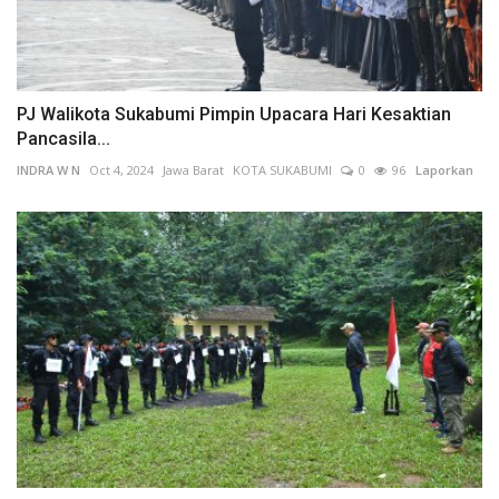
PJ Walikota Sukabumi Pimpin Upacara Hari Kesaktian
Pancasila...
INDRA W N
Oct 4, 2024
Jawa Barat
KOTA SUKABUMI
0
96
Laporkan