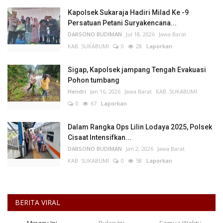
Kapolsek Sukaraja Hadiri Milad Ke -9
Persatuan Petani Suryakencana...
DARSONO BUDIMAN
Jul 18, 2026
Jawa Barat
KAB. SUKABUMI
0
28
Laporkan
Sigap, Kapolsek jampang Tengah Evakuasi
Pohon tumbang
Hendri
Jan 16, 2026
Jawa Barat
KAB. SUKABUMI
0
67
Laporkan
Dalam Rangka Ops Lilin Lodaya 2025, Polsek
Cisaat Intensifkan...
DARSONO BUDIMAN
Jan 2, 2026
Jawa Barat
KAB. SUKABUMI
0
58
Laporkan
BERITA VIRAL
Minggu Ini
Bulan Ini
Semua Waktu