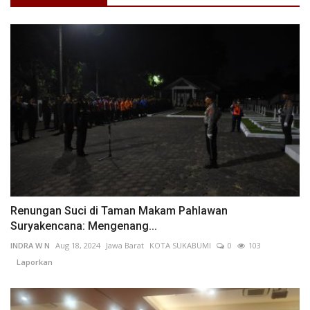
Renungan Suci di Taman Makam Pahlawan
Suryakencana: Mengenang...
INDRA W N
Aug 18, 2024
Jawa Barat
KOTA SUKABUMI
0
103
Laporkan