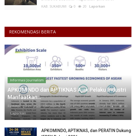
KAB. SUKABUMI
0
20
Laporkan
REKOMENDASI BERITA
Informasi Journalism
APKOMINDO dan APTIKNAS Ajak Pelaku Industri
Manfaatkan...
Redaksi
Jul 21, 2026
DKI Jakarta
KOTA ADM. JAKARTA PUSAT
0
40
Laporkan
APKOMINDO, APTIKNAS, dan PERATIN Dukung