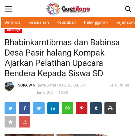
Beranda
Keamanan
Ketertiban
Pelanggaran
Kejahatan
Ideologi
Masuk
Daftar
Bhabinkamtibmas dan Babinsa
Desa Pasir halang Kompak
Beranda
Ajarkan Pelatihan Upacara
Daerah
Bendera Kepada Siswa SD
Makan Bergizi
INDRA W N
Jawa Barat - KAB. SUKABUMI
0
88
Jun 9, 2024 - 10:38
Warkop Digital
Pelanggaran
⚠
Ketertiban