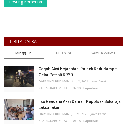
Posting Komentar
BERITA DAERAH
Minggu Ini
Bulan Ini
Semua Waktu
Cegah Aksi Kejahatan, Polsek Kadudampit
Gelar Patroli KRYD
DARSONO BUDIMAN
Aug 2, 2026
Jawa Barat
KAB. SUKABUMI
0
20
Laporkan
'Isu Rencana Aksi Damai', Kapolsek Sukaraja
Laksanakan...
DARSONO BUDIMAN
Jul 28, 2026
Jawa Barat
KAB. SUKABUMI
0
48
Laporkan