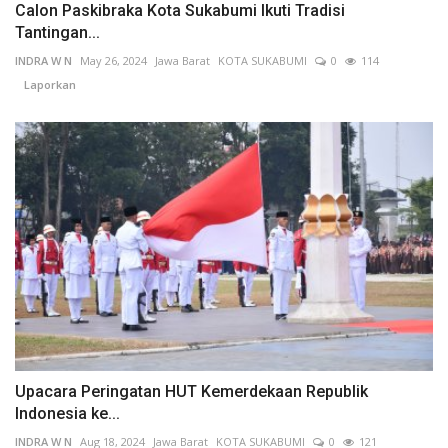
Calon Paskibraka Kota Sukabumi Ikuti Tradisi
Tantingan...
INDRA W N
May 26, 2024
Jawa Barat
KOTA SUKABUMI
0
114
Laporkan
Upacara Peringatan HUT Kemerdekaan Republik
Indonesia ke...
INDRA W N
Aug 18, 2024
Jawa Barat
KOTA SUKABUMI
0
121