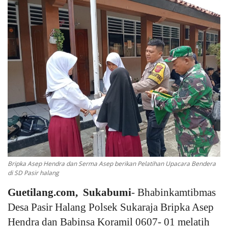
Keamanan
Kejahatan
Cybers Event
UMKM & Ekonomi Kreatif
Pekerja Migran Indonesia
Ekonomi
Bripka Asep Hendra dan Serma Asep berikan Pelatihan Upacara Bendera
Pendidikan
di SD Pasir halang
Guetilang.com, Sukabumi
- Bhabinkamtibmas
Informasi Journalism
Desa Pasir Halang Polsek Sukaraja Bripka Asep
Hendra dan Babinsa Koramil 0607- 01 melatih
Olahraga