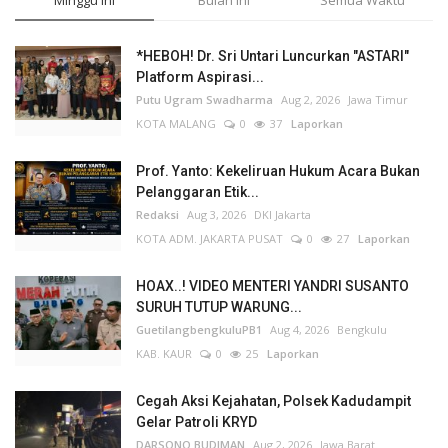
*HEBOH! Dr. Sri Untari Luncurkan "ASTARI"
Platform Aspirasi...
Putu Ugram Swadharma
Aug 2, 2026
Jawa Timur
KOTA MALANG
0
37
Laporkan
Prof. Yanto: Kekeliruan Hukum Acara Bukan
Pelanggaran Etik...
Redaksi
Aug 3, 2026
DKI Jakarta
KOTA ADM. JAKARTA PUSAT
0
27
Laporkan
HOAX..! VIDEO MENTERI YANDRI SUSANTO
SURUH TUTUP WARUNG...
GuetilangbengkuluPB1
Aug 4, 2026
Bengkulu
KAB. KAUR
0
25
Laporkan
Cegah Aksi Kejahatan, Polsek Kadudampit
Gelar Patroli KRYD
DARSONO BUDIMAN
Aug 2, 2026
Jawa Barat