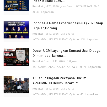
IFBEX Bekasi 2026,...
Redaksi
Jul 20, 2026
Jawa Barat
KOTA BEKASI
0
40
Laporkan
Indonesia Game Experience (IGEX) 2026 Siap
Digelar, Dorong...
Redaksi
Jul 19, 2026
DKI Jakarta
KOTA ADM. JAKARTA PUSAT
0
118
Laporkan
Dosen UGM Layangkan Somasi Usai Diduga
Diintimidasi karena...
Redaksi One
Jul 18, 2026
DKI Jakarta
KOTA ADM. JAKARTA SELATAN
0
71
Laporkan
15 Tahun Dugaan Rekayasa Hukum
APKOMINDO Belum Berakhir:...
Redaksi
Jul 17, 2026
DKI Jakarta
KOTA ADM. JAKARTA PUSAT
0
45
Laporkan