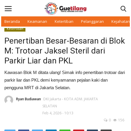
Beranda
Keamanan
Ketertiban
Pelanggaran
Kejahatan
Ketertiban
Masuk
Daftar
Penertiban Besar-Besaran di Blok
M: Trotoar Jaksel Steril dari
Beranda
Parkir Liar dan PKL
Daerah
Kawasan Blok M ditata ulang! Simak info penertiban trotoar dari
parkir liar dan PKL demi kenyamanan pejalan kaki dan
Makan Bergizi
pengguna MRT di Jakarta Selatan.
Warkop Digital
Ryan Budiawan
DKI Jakarta - KOTA ADM. JAKARTA
SELATAN
Pelanggaran
Feb 4, 2026 - 10:13
0
156
Ketertiban