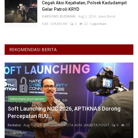
Cegah Aksi Kejahatan, Polsek Kadudampit
Gelar Patroli KRYD
DARSONO BUDIMAN
Aug 2, 2026
Jawa Barat
KAB. SUKABUMI
0
22
Laporkan
REKOMENDASI BERITA
Informasi Journalism
Soft Launching NCC 2026, APTIKNAS Dorong
Percepatan RUU...
Redaksi
Aug 7, 2026
DKI Jakarta
KOTA ADM. JAKARTA PUSAT
0
17
Laporkan