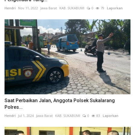
Hendri
Nov 11, 2022
Jawa Barat
KAB. SUKABUMI
0
79
Laporkan
Saat Perbaikan Jalan, Anggota Polsek Sukalarang
Polres...
Hendri
Jul 1, 2024
Jawa Barat
KAB. SUKABUMI
0
83
Laporkan