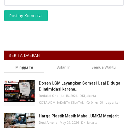
Posting Komentar
BERITA DAERAH
Minggu Ini
Bulan Ini
Semua Waktu
Dosen UGM Layangkan Somasi Usai Diduga
Diintimidasi karena...
Redaksi One
Jul 18, 2026
DKI Jakarta
KOTA ADM. JAKARTA SELATAN
0
79
Laporkan
Harga Plastik Masih Mahal, UMKM Menjerit
Desi Amelia
May 29, 2026
DKI Jakarta