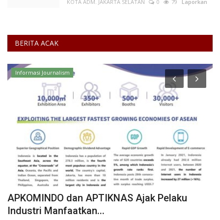
KOTA ADM. JAKARTA SELATAN
0
79
Laporkan
BERITA ACAK
Informasi Journalism
APKOMINDO dan APTIKNAS Ajak Pelaku
J
Industri Manfaatkan...
h