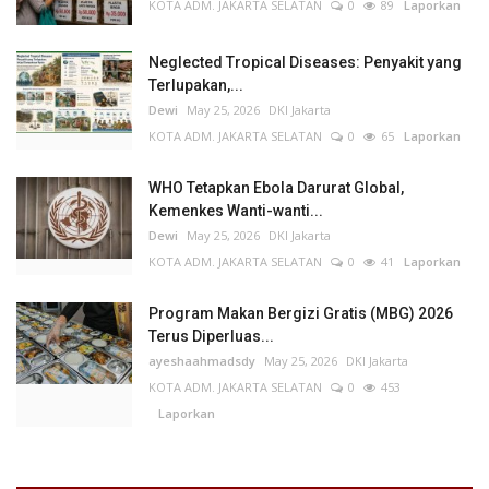
KOTA ADM. JAKARTA SELATAN
0
89
Laporkan
Neglected Tropical Diseases: Penyakit yang
Terlupakan,...
Dewi
May 25, 2026
DKI Jakarta
KOTA ADM. JAKARTA SELATAN
0
65
Laporkan
WHO Tetapkan Ebola Darurat Global,
Kemenkes Wanti-wanti...
Dewi
May 25, 2026
DKI Jakarta
KOTA ADM. JAKARTA SELATAN
0
41
Laporkan
Program Makan Bergizi Gratis (MBG) 2026
Terus Diperluas...
ayeshaahmadsdy
May 25, 2026
DKI Jakarta
KOTA ADM. JAKARTA SELATAN
0
453
Laporkan