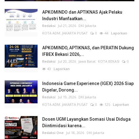
APKOMINDO dan APTIKNAS Ajak Pelaku
Industri Manfaatkan...
Redaksi
Jul 21, 2026
DKI Jakarta
KOTA ADM. JAKARTA PUSAT
0
44
Laporkan
APKOMINDO, APTIKNAS, dan PERATIN Dukung
IFBEX Bekasi 2026,...
Redaksi
Jul 20, 2026
Jawa Barat
KOTA BEKASI
0
43
Laporkan
Indonesia Game Experience (IGEX) 2026 Siap
Digelar, Dorong...
Redaksi
Jul 19, 2026
DKI Jakarta
KOTA ADM. JAKARTA PUSAT
0
125
Laporkan
Dosen UGM Layangkan Somasi Usai Diduga
Diintimidasi karena...
Redaksi One
Jul 18, 2026
DKI Jakarta