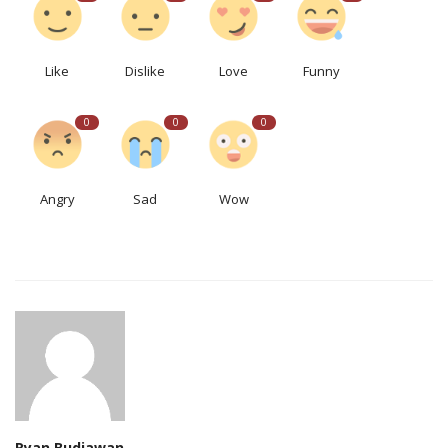
Like
Dislike
Love
Funny
0
0
0
Angry
Sad
Wow
Ryan Budiawan