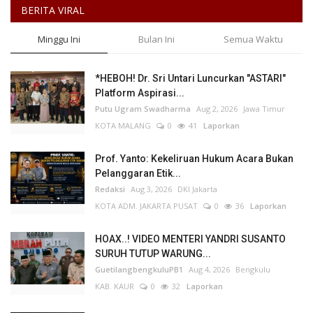
BERITA VIRAL
Minggu Ini
Bulan Ini
Semua Waktu
*HEBOH! Dr. Sri Untari Luncurkan "ASTARI"
Platform Aspirasi...
Putu Ugram Swadharma
Aug 2, 2026
Jawa Timur
KOTA MALANG
0
41
Laporkan
Prof. Yanto: Kekeliruan Hukum Acara Bukan
Pelanggaran Etik...
Redaksi
Aug 3, 2026
DKI Jakarta
KOTA ADM. JAKARTA PUSAT
0
36
Laporkan
HOAX..! VIDEO MENTERI YANDRI SUSANTO
SURUH TUTUP WARUNG...
GuetilangbengkuluPB1
Aug 4, 2026
Bengkulu
KAB. KAUR
0
32
Laporkan