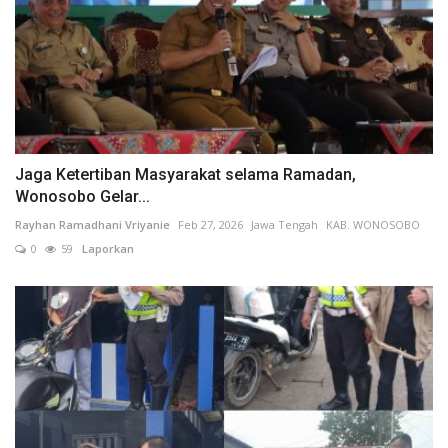
Jaga Ketertiban Masyarakat selama Ramadan,
Wonosobo Gelar...
Rayhan Ramadhani Vriyanie
Feb 27, 2026
Jawa Tengah
KAB. WONOSOBO
0
59
Laporkan