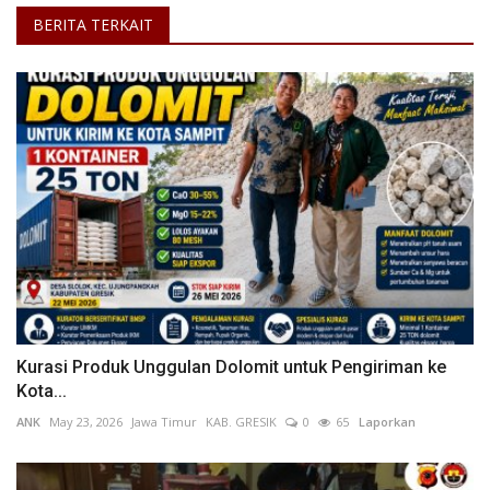
BERITA TERKAIT
Kurasi Produk Unggulan Dolomit untuk Pengiriman ke
Kota...
ANK
May 23, 2026
Jawa Timur
KAB. GRESIK
0
65
Laporkan