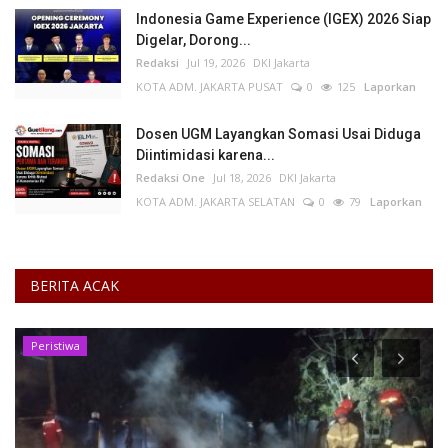
Indonesia Game Experience (IGEX) 2026 Siap
Digelar, Dorong...
Redaksi
Jul 19, 2026
DKI Jakarta
KOTA ADM. JAKARTA PUSAT
0
125
Laporkan
Dosen UGM Layangkan Somasi Usai Diduga
Diintimidasi karena...
Redaksi One
Jul 18, 2026
DKI Jakarta
KOTA ADM. JAKARTA SELATAN
0
79
Laporkan
BERITA ACAK
Peristiwa