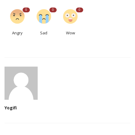
0
0
0
Angry
Sad
Wow
Yogifi