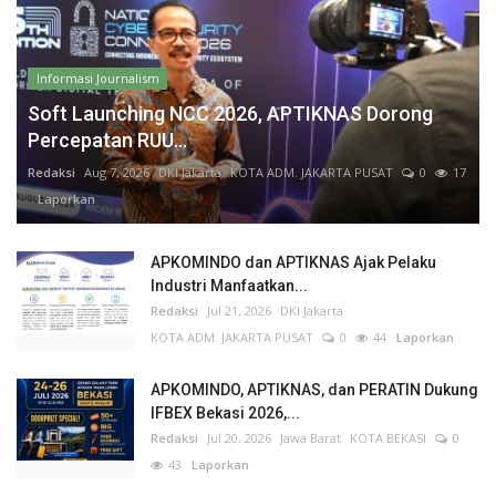
Informasi Journalism
Soft Launching NCC 2026, APTIKNAS Dorong
Percepatan RUU...
Redaksi
Aug 7, 2026
DKI Jakarta
KOTA ADM. JAKARTA PUSAT
0
17
Laporkan
APKOMINDO dan APTIKNAS Ajak Pelaku
Industri Manfaatkan...
Redaksi
Jul 21, 2026
DKI Jakarta
KOTA ADM. JAKARTA PUSAT
0
44
Laporkan
APKOMINDO, APTIKNAS, dan PERATIN Dukung
IFBEX Bekasi 2026,...
Redaksi
Jul 20, 2026
Jawa Barat
KOTA BEKASI
0
43
Laporkan