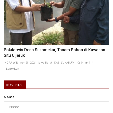
Pokdarwis Desa Sukamekar, Tanam Pohon di Kawasan
Situ Cijeruk
INDRA W N
Apr 28, 2024
Jawa Barat
KAB. SUKABUMI
0
114
Laporkan
KOMENTAR
Name