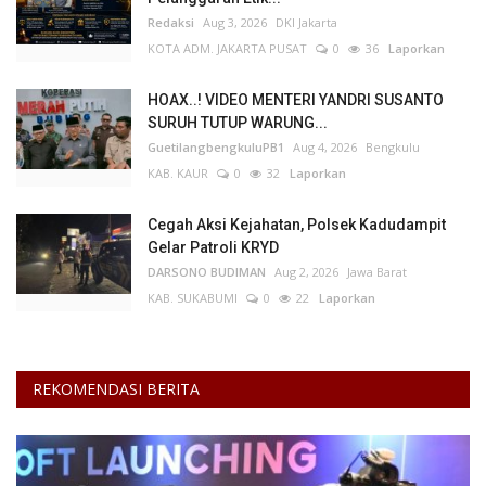
Redaksi
Aug 3, 2026
DKI Jakarta
KOTA ADM. JAKARTA PUSAT
0
36
Laporkan
HOAX..! VIDEO MENTERI YANDRI SUSANTO
SURUH TUTUP WARUNG...
GuetilangbengkuluPB1
Aug 4, 2026
Bengkulu
KAB. KAUR
0
32
Laporkan
Cegah Aksi Kejahatan, Polsek Kadudampit
Gelar Patroli KRYD
DARSONO BUDIMAN
Aug 2, 2026
Jawa Barat
KAB. SUKABUMI
0
22
Laporkan
REKOMENDASI BERITA