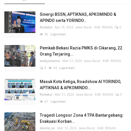
Sinergi BSSN, APTIKNAS, APKOMINDO &
APINDO serta YORINDO...
Redaksi
Apr 19, 2026
Jawa Barat
KAB. BEKASI
0
50
Laporkan
Pemkab Bekasi Razia PMKS di Cikarang, 22
Orang Terjaring...
widiyastomo
Mar 27, 2026
Jawa Barat
KAB. BEKASI
0
34
Laporkan
Masuk Kota Ketiga, Roadshow AI YORINDO,
APTIKNAS & APKOMINDO...
Redaksi
Mar 21, 2026
Jawa Barat
KAB. BEKASI
0
67
Laporkan
Tragedi Longsor Zona 4 TPA Bantargebang:
Evakuasi Korban...
devita_as
Mar 12, 2026
Jawa Barat
KAB. BEKASI