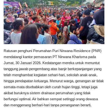
Keamanan
Kejahatan
Cybers Event
UMKM & Ekonomi Kreatif
Ratusan penghuni Perumahan Puri Nirwana Residence (PNR)
mendatangi kantor pemasaran PT Nirwana Kharisma pada
Pekerja Migran Indonesia
Jumat, 30 Januari 2026. Kedatangan mereka untuk menuntut
tanggung jawab pengembang atas banjir berkepanjangan yang
Ekonomi
telah menghambat kegiatan sehari-hari, sekolah anak-anak,
hingga pendapatan keluarga. Menurut warga, genangan air tidak
Pendidikan
semata-mata disebabkan oleh curah hujan tinggi, tetapi juga
akibat buruknya sistem drainase perumahan yang tidak
Informasi Journalism
berfungsi optimal. Air bahkan sempat setinggi orang dewasa
dan menggenang berhari-hari tanpa penanganan berarti,
Olahraga