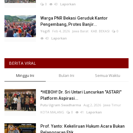
0
43
Laporkan
Warga PNR Bekasi Geruduk Kantor
Pengembang, Protes Banjir...
Yogifi
Feb 4, 2026
Jawa Barat
KAB. BEKASI
0
43
Laporkan
BERITA VIRAL
Minggu Ini
Bulan Ini
Semua Waktu
*HEBOH! Dr. Sri Untari Luncurkan "ASTARI"
Platform Aspirasi...
Putu Ugram Swadharma
Aug 2, 2026
Jawa Timur
KOTA MALANG
0
41
Laporkan
Prof. Yanto: Kekeliruan Hukum Acara Bukan
Pelanggaran Etik...