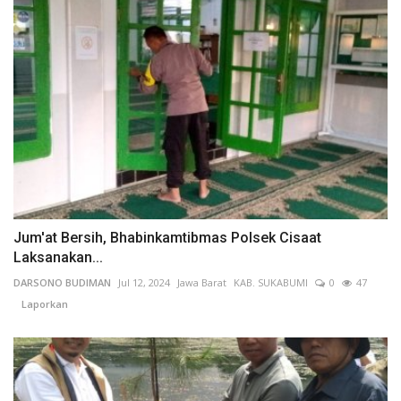
Jum'at Bersih, Bhabinkamtibmas Polsek Cisaat
Laksanakan...
DARSONO BUDIMAN
Jul 12, 2024
Jawa Barat
KAB. SUKABUMI
0
47
Laporkan