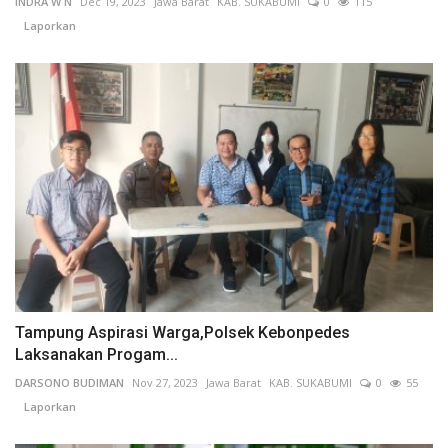
INDRA W N
Dec 19, 2023
Jawa Barat
KAB. SUKABUMI
0
115
Laporkan
Tampung Aspirasi Warga,Polsek Kebonpedes
Laksanakan Progam...
DARSONO BUDIMAN
Nov 27, 2023
Jawa Barat
KAB. SUKABUMI
0
55
Laporkan