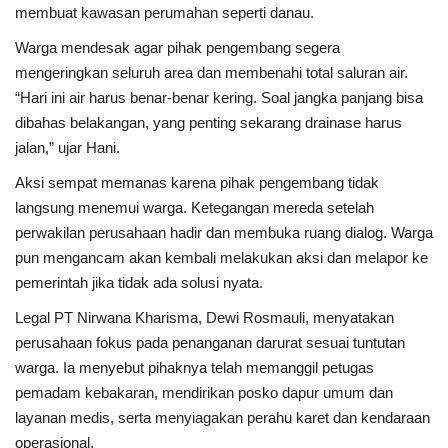
membuat kawasan perumahan seperti danau.
Kesehatan
Warga mendesak agar pihak pengembang segera
mengeringkan seluruh area dan membenahi total saluran air.
Layanan Publik
“Hari ini air harus benar-benar kering. Soal jangka panjang bisa
dibahas belakangan, yang penting sekarang drainase harus
Perempuan/Anak
jalan,” ujar Hani.
Aksi sempat memanas karena pihak pengembang tidak
langsung menemui warga. Ketegangan mereda setelah
perwakilan perusahaan hadir dan membuka ruang dialog. Warga
pun mengancam akan kembali melakukan aksi dan melapor ke
pemerintah jika tidak ada solusi nyata.
Legal PT Nirwana Kharisma, Dewi Rosmauli, menyatakan
perusahaan fokus pada penanganan darurat sesuai tuntutan
warga. Ia menyebut pihaknya telah memanggil petugas
pemadam kebakaran, mendirikan posko dapur umum dan
layanan medis, serta menyiagakan perahu karet dan kendaraan
operasional.