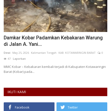
at
Damkar Kobar Padamkan Kebakaran Warung
K
di Jalan A. Yani...
D
Dewi
May 25, 2026
Kalimantan Tengah
KAB. KOTAWARINGIN BARAT
0
Ad
47
Laporkan
MMC Kobar – Kebakaran kembali terjadi di Kabupaten Kotawaringin
Pa
Barat (Kobar) pada...
Di
IKUTI KAMI
Facebook
Twitter