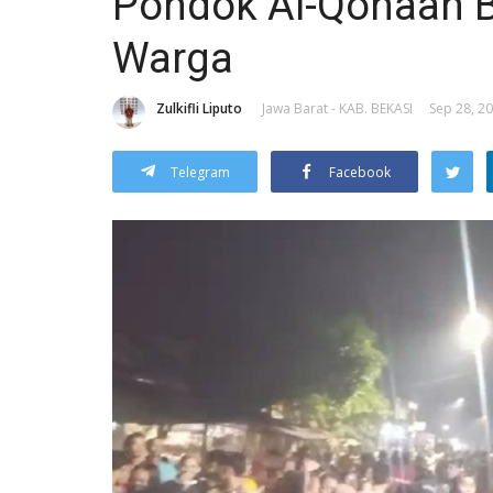
Pondok Al-Qonaah B
Warga
Zulkifli Liputo
Jawa Barat - KAB. BEKASI
Sep 28, 20
Telegram
Facebook