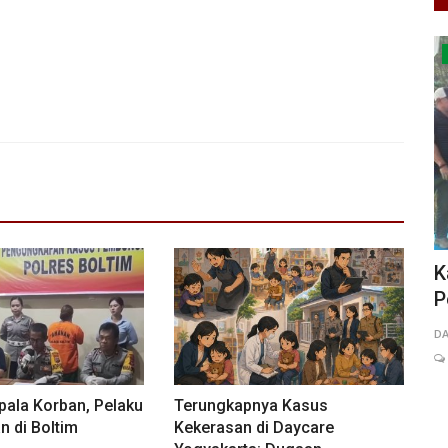
Berita Daerah
Bank bjb
Kapolsek Sukaraja Hadiri Milad Ke -9
K
Persatuan Petani Suryakencana...
P
0
109
DARSONO BUDIMAN
Jul 18, 2026
Jawa Barat
KAB. SUKABUMI
ay
0
30
Laporkan
KO
Ko
pala Korban, Pelaku
Terungkapnya Kasus
me
 di Boltim
Kekerasan di Daycare