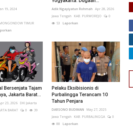
Yogyakarta: Dugaan...
Jan 19, 2024
Adik Ngayiyatun Rohmah
Apr 28, 2026
Jawa Tengah
KAB. PURWOREJO
0
G MONGONDOW TIMUR
53
Laporkan
porkan
al Bersenjata Tajam
Pelaku Eksibisionis di
ya, Jakarta Barat...
Purbalingga Terancam 10
Tahun Penjara
Apr 23, 2026
DKI Jakarta
DARSONO BUDIMAN
May 27, 2025
ARTA BARAT
0
39
Jawa Tengah
KAB. PURBALINGGA
0
88
Laporkan