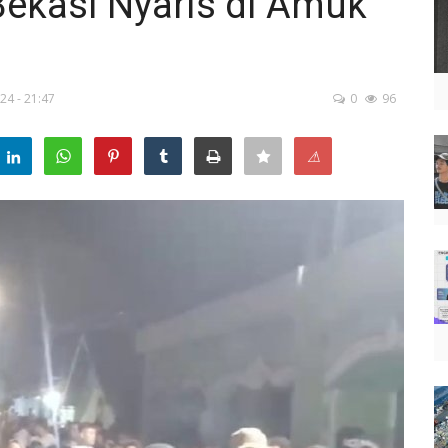
ekasi Nyaris di Amuk
24 - 21:47
0
96
⚠