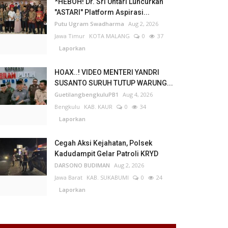
*HEBOH! Dr. Sri Untari Luncurkan
"ASTARI" Platform Aspirasi...
Putu Ugram Swadharma
Aug 2, 2026
Jawa Timur
KOTA MALANG
0
37
Laporkan
HOAX..! VIDEO MENTERI YANDRI
SUSANTO SURUH TUTUP WARUNG...
GuetilangbengkuluPB1
Aug 4, 2026
Bengkulu
KAB. KAUR
0
34
Laporkan
Cegah Aksi Kejahatan, Polsek
Kadudampit Gelar Patroli KRYD
DARSONO BUDIMAN
Aug 2, 2026
Jawa Barat
KAB. SUKABUMI
0
24
Laporkan