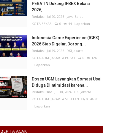
PERATIN Dukung IFBEX Bekasi
2026,...
Redaksi
Jul 20, 2026
Jawa Barat
KOTA BEKASI
0
44
Laporkan
Indonesia Game Experience (IGEX)
2026 Siap Digelar, Dorong...
Redaksi
Jul 19, 2026
DKI Jakarta
KOTA ADM. JAKARTA PUSAT
0
126
Laporkan
Dosen UGM Layangkan Somasi Usai
Diduga Diintimidasi karena...
Redaksi One
Jul 18, 2026
DKI Jakarta
KOTA ADM. JAKARTA SELATAN
0
80
Laporkan
BERITA ACAK