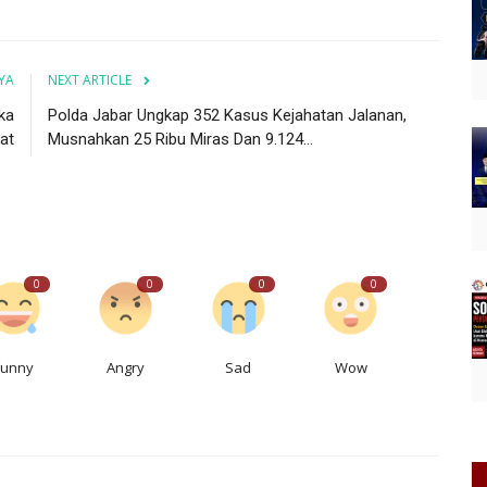
YA
NEXT ARTICLE
ka
Polda Jabar Ungkap 352 Kasus Kejahatan Jalanan,
at
Musnahkan 25 Ribu Miras Dan 9.124...
0
0
0
0
Funny
Angry
Sad
Wow