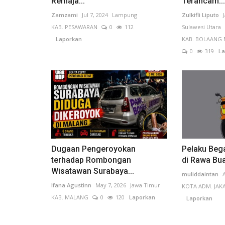
Remaja...
Terancam...
Zamzami
Jul 7, 2024
Lampung
Zulkifli Liputo
KAB. PESAWARAN
0
112
Sulawesi Utara
Laporkan
KAB. BOLAAN
0
319
La
Dugaan Pengeroyokan
Pelaku Beg
terhadap Rombongan
di Rawa Bua
Wisatawan Surabaya...
muliddaintan
Ifana Agustinn
May 7, 2026
Jawa Timur
KOTA ADM. JAK
KAB. MALANG
0
120
Laporkan
Laporkan