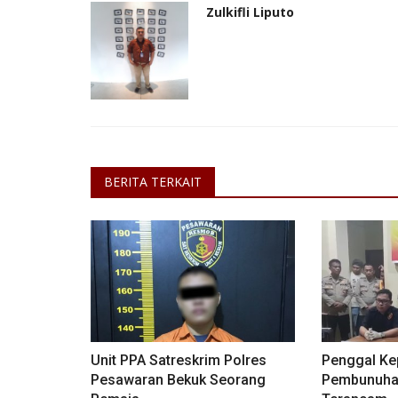
Zulkifli Liputo
Ekonomi
BERITA TERKAIT
Penjabat Wali Kota Sukabumi : 
Perkuat Struktur...
INDRA W N
Sep 6, 2024
Jawa Barat
KOTA SUKABUMI
Laporkan
Unit PPA Satreskrim Polres
Penggal Ke
Pesawaran Bekuk Seorang
Pembunuhan