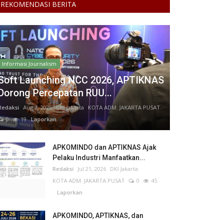
REKOMENDASI BERITA
Informasi Journalism
Soft Launching NCC 2026, APTIKNAS
Dorong Percepatan RUU...
Redaksi
Aug 7, 2026
DKI Jakarta
KOTA ADM. JAKARTA PUSAT
0
19
Laporkan
APKOMINDO dan APTIKNAS Ajak
Pelaku Industri Manfaatkan...
Redaksi
Jul 21, 2026
DKI Jakarta
KOTA ADM. JAKARTA PUSAT
0
45
Laporkan
APKOMINDO, APTIKNAS, dan