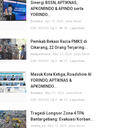
Sinergi BSSN, APTIKNAS,
APKOMINDO & APINDO serta
YORINDO...
Redaksi
Apr 19, 2026
Jawa Barat
KAB. BEKASI
0
50
Laporkan
Pemkab Bekasi Razia PMKS di
Cikarang, 22 Orang Terjaring...
widiyastomo
Mar 27, 2026
Jawa Barat
KAB. BEKASI
0
35
Laporkan
Masuk Kota Ketiga, Roadshow AI
YORINDO, APTIKNAS &
APKOMINDO...
Redaksi
Mar 21, 2026
Jawa Barat
KAB. BEKASI
0
67
Laporkan
Tragedi Longsor Zona 4 TPA
Bantargebang: Evakuasi Korban...
devita_as
Mar 12, 2026
Jawa Barat