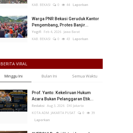
KAB. BEKASI
0
44
Laporkan
Warga PNR Bekasi Geruduk Kantor
Pengembang, Protes Banjir...
Yogifi
Feb 4, 2026
Jawa Barat
KAB. BEKASI
0
43
Laporkan
BERITA VIRAL
Minggu Ini
Bulan Ini
Semua Waktu
Prof. Yanto: Kekeliruan Hukum
Acara Bukan Pelanggaran Etik...
Redaksi
Aug 3, 2026
DKI Jakarta
KOTA ADM. JAKARTA PUSAT
0
39
Laporkan