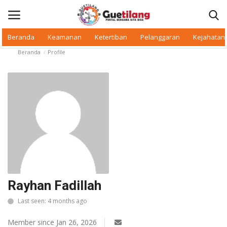
Beranda
Keamanan
Ketertiban
Pelanggaran
Kejahatan
Beranda
Profile
Masuk
Daftar
Beranda
Daerah
Makan Bergizi
Warkop Digital
Rayhan Fadillah
Pelanggaran
Last seen: 4 months ago
Ketertiban
Member since Jan 26, 2026