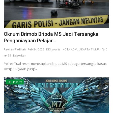
Oknum Brimob Bripda MS Jadi Tersangka
Penganiayaan Pelajar...
Rayhan Fadillah
Feb 24, 2026
DKI Jakarta
KOTA ADM. JAKARTA TIMUR
0
55
Laporkan
Polres Tual resmi menetapkan Bripda MS sebagai tersangka kasus
penganiayaan yang...
DKI Jakarta