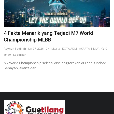
4 Fakta Menarik yang Terjadi M7 World
Championship MLBB
Rayhan Fadillah
Jan 27, 2026
DKI Jakarta
KOTA ADM. JAKARTA TIMUR
0
69
Laporkan
M7 World Championship selesai diselenggarakan di Tennis Indoor
Senayan Jakarta dari...