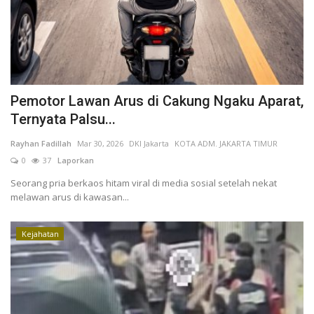
Kesehatan
Layanan Publik
Pemotor Lawan Arus di Cakung Ngaku Aparat,
Perempuan/Anak
Ternyata Palsu...
Rayhan Fadillah
Mar 30, 2026
DKI Jakarta
KOTA ADM. JAKARTA TIMUR
0
37
Laporkan
Seorang pria berkaos hitam viral di media sosial setelah nekat
melawan arus di kawasan...
Kejahatan