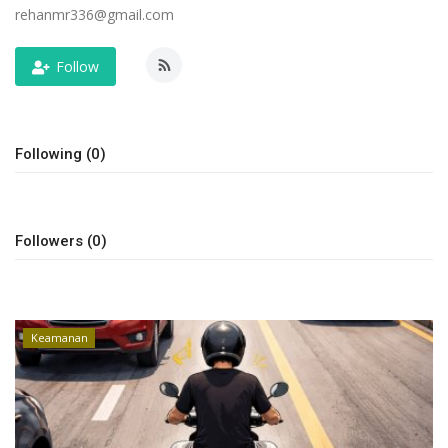
rehanmr336@gmail.com
Keamanan
Follow
Kejahatan
Cybers Event
Following (0)
UMKM & Ekonomi Kreatif
Pekerja Migran Indonesia
Followers (0)
Ekonomi
Keamanan
Pendidikan
Informasi Journalism
Olahraga