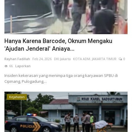
Hanya Karena Barcode, Oknum Mengaku
'Ajudan Jenderal' Aniaya...
Rayhan Fadillah
Feb 24, 2026
DKI Jakarta
KOTA ADM. JAKARTA TIMUR
0
66
Laporkan
Insiden kekerasan yang menimpa tiga orang karyawan SPBU di
Cipinang, Pulogadung,...
Kejahatan