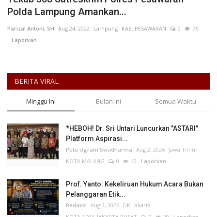
Polda Lampung Amankan...
Parizal Antoni, SH
Aug 24, 2022
Lampung
KAB. PESAWARAN
0
76
Laporkan
BERITA VIRAL
Minggu Ini
Bulan Ini
Semua Waktu
*HEBOH! Dr. Sri Untari Luncurkan "ASTARI"
Platform Aspirasi...
Putu Ugram Swadharma
Aug 2, 2026
Jawa Timur
KOTA MALANG
0
40
Laporkan
Prof. Yanto: Kekeliruan Hukum Acara Bukan
Pelanggaran Etik...
Redaksi
Aug 3, 2026
DKI Jakarta
KOTA ADM. JAKARTA PUSAT
0
29
Laporkan