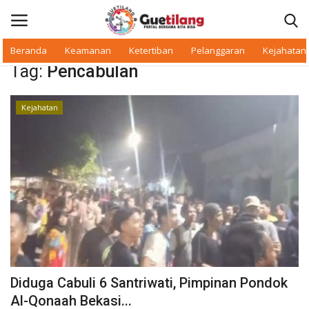
Beranda
Keamanan
Ketertiban
Pelanggaran
Kejahatan
Tag:
Pencabulan
Masuk
Daftar
Kejahatan
Beranda
Daerah
Makan Bergizi
Warkop Digital
Pelanggaran
Diduga Cabuli 6 Santriwati, Pimpinan Pondok
Ketertiban
Al-Qonaah Bekasi...