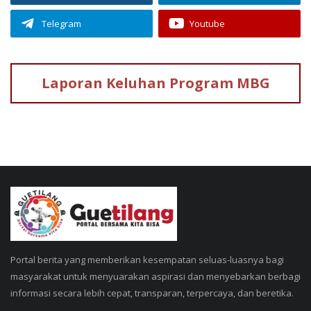
Telegram
Youtube
Laporan Keluhan
Program MBG
Portal berita yang memberikan kesempatan seluas-luasnya bagi
masyarakat untuk menyuarakan aspirasi dan menyebarkan berbagi
informasi secara lebih cepat, transparan, terpercaya, dan beretika.