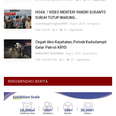
HOAX..! VIDEO MENTERI YANDRI SUSANTO
SURUH TUTUP WARUNG...
GuetilangbengkuluPB1
Aug 4, 2026
Bengkulu
KAB. KAUR
0
26
Laporkan
Cegah Aksi Kejahatan, Polsek Kadudampit
Gelar Patroli KRYD
DARSONO BUDIMAN
Aug 2, 2026
Jawa Barat
KAB. SUKABUMI
0
20
Laporkan
REKOMENDASI BERITA