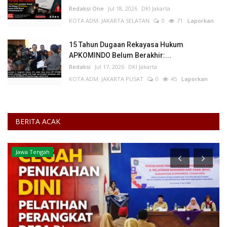
Redaksi One
Jul 18, 2026
DKI Jakarta
KOTA ADM. JAKARTA SELATAN
0
71
Laporkan
15 Tahun Dugaan Rekayasa Hukum
APKOMINDO Belum Berakhir:...
Redaksi
Jul 17, 2026
DKI Jakarta
KOTA ADM. JAKARTA PUSAT
0
45
Laporkan
BERITA ACAK
Jawa Tengah