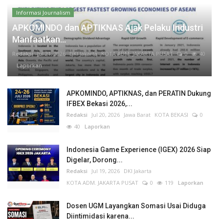
Informasi Journalism
APKOMINDO dan APTIKNAS Ajak Pelaku Industri
Manfaatkan...
Redaksi
Jul 21, 2026
DKI Jakarta
KOTA ADM. JAKARTA PUSAT
0
40
Laporkan
APKOMINDO, APTIKNAS, dan PERATIN Dukung
IFBEX Bekasi 2026,...
Redaksi
Jul 20, 2026
Jawa Barat
KOTA BEKASI
0
40
Laporkan
Indonesia Game Experience (IGEX) 2026 Siap
Digelar, Dorong...
Redaksi
Jul 19, 2026
DKI Jakarta
KOTA ADM. JAKARTA PUSAT
0
119
Laporkan
Dosen UGM Layangkan Somasi Usai Diduga
Diintimidasi karena...