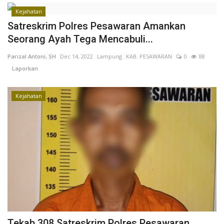
Kejahatan
Kesehatan
Satreskrim Polres Pesawaran Amankan
Seorang Ayah Tega Mencabuli...
Layanan Publik
Parizal Antoni, SH
Dec 14, 2022
Lampung
KAB. PESAWARAN
0
88
Laporkan
Perempuan/Anak
Kejahatan
Tekab 308 Satreskrim Polres Pesawaran