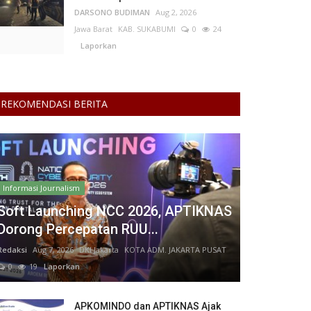
DARSONO BUDIMAN
Aug 2, 2026
Jawa Barat
KAB. SUKABUMI
0
24
Laporkan
REKOMENDASI BERITA
Informasi Journalism
Soft Launching NCC 2026, APTIKNAS
Dorong Percepatan RUU...
Redaksi
Aug 7, 2026
DKI Jakarta
KOTA ADM. JAKARTA PUSAT
0
19
Laporkan
APKOMINDO dan APTIKNAS Ajak