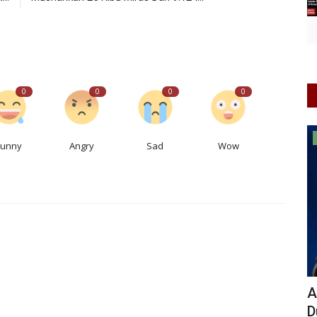
0
0
0
0
Informasi Journalism
Funny
Angry
Sad
Wow
Bank bjb
APKOMINDO, APTIKNAS, dan PERATIN
R
Dukung IFBEX Bekasi 2026,...
A