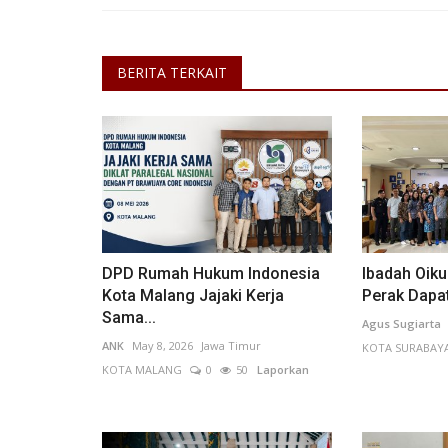
INDRA W N
Sep 6, 2024
Jawa Barat
KOTA SUKABUMI
Laporkan
BERITA TERKAIT
DPD Rumah Hukum Indonesia
Ibadah Oik
Kota Malang Jajaki Kerja
Perak Dapa
Sama...
Agus Sugiarta
ANK
May 8, 2026
Jawa Timur
KOTA SURABAY
KOTA MALANG
0
50
Laporkan