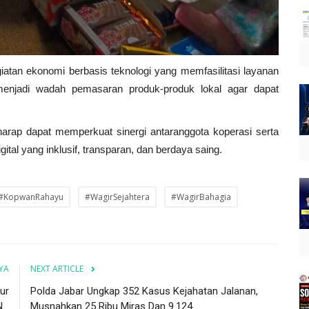
iatan ekonomi berbasis teknologi yang memfasilitasi layanan
menjadi wadah pemasaran produk-produk lokal agar dapat
harap dapat memperkuat sinergi antaranggota koperasi serta
tal yang inklusif, transparan, dan berdaya saing.
#KopwanRahayu
#WagirSejahtera
#WagirBahagia
YA
NEXT ARTICLE
ur
Polda Jabar Ungkap 352 Kasus Kejahatan Jalanan,
..
Musnahkan 25 Ribu Miras Dan 9.124...