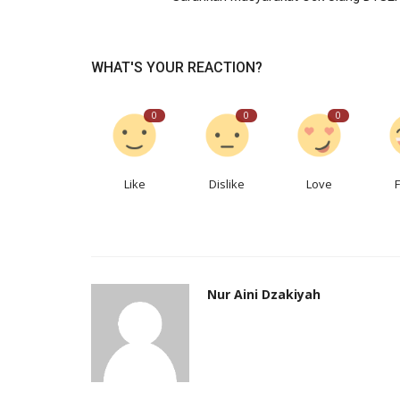
WHAT'S YOUR REACTION?
0
0
0
Ekonomi
Like
Dislike
Love
Nur Aini Dzakiyah
Penjabat Wali Kota Sukabumi : 
Perkuat Struktur...