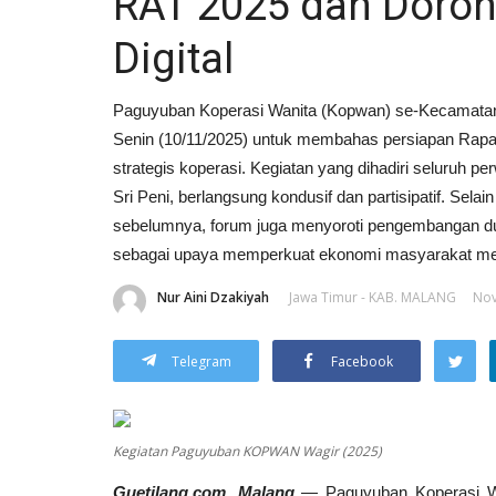
RAT 2025 dan Doro
Digital
Paguyuban Koperasi Wanita (Kopwan) se-Kecamatan 
Senin (10/11/2025) untuk membahas persiapan Rapat
strategis koperasi. Kegiatan yang dihadiri seluruh p
Sri Peni, berlangsung kondusif dan partisipatif. Se
sebelumnya, forum juga menyoroti pengembangan d
sebagai upaya memperkuat ekonomi masyarakat melal
Nur Aini Dzakiyah
Jawa Timur - KAB. MALANG
Nov
Telegram
Facebook
Kegiatan Paguyuban KOPWAN Wagir (2025)
Guetilang.com, Malang
— Paguyuban Koperasi Wa