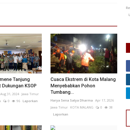
0
109
Redaksi
Jul 20, 2026
Jawa Barat
KOTA BEKASI
0
44
R
Laporkan
KO
umene Tanjung
Cuaca Ekstrem di Kota Malang
t Dukungan KSOP
Menyebabkan Pohon
Tumbang...
Aug 31, 2024
Jawa Timur
Harya Sena Satya Dharma
Apr 17, 2026
A
0
96
Laporkan
Jawa Timur
KOTA MALANG
0
38
Laporkan