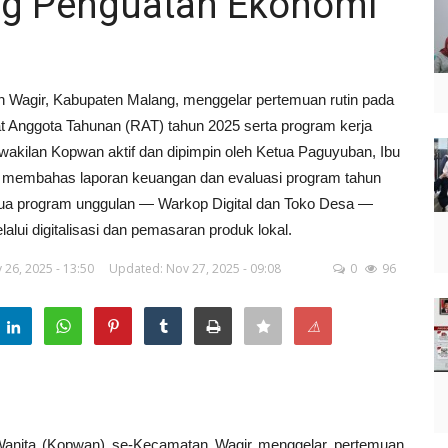
ng Penguatan Ekonomi
Wagir, Kabupaten Malang, menggelar pertemuan rutin pada
 Anggota Tahunan (RAT) tahun 2025 serta program kerja
erwakilan Kopwan aktif dan dipimpin oleh Ketua Paguyuban, Ibu
lain membahas laporan keuangan dan evaluasi program tahun
ua program unggulan — Warkop Digital dan Toko Desa —
ui digitalisasi dan pemasaran produk lokal.
 26, 2025 - 13:50
Updated: Nov 27, 2025 - 09:08
0
96
⚠
nita (Kopwan) se-Kecamatan Wagir menggelar pertemuan