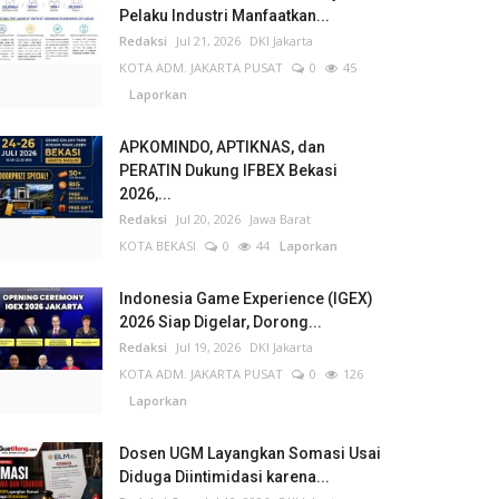
Pelaku Industri Manfaatkan...
Redaksi
Jul 21, 2026
DKI Jakarta
KOTA ADM. JAKARTA PUSAT
0
45
Laporkan
APKOMINDO, APTIKNAS, dan
PERATIN Dukung IFBEX Bekasi
2026,...
Redaksi
Jul 20, 2026
Jawa Barat
KOTA BEKASI
0
44
Laporkan
Indonesia Game Experience (IGEX)
2026 Siap Digelar, Dorong...
Redaksi
Jul 19, 2026
DKI Jakarta
KOTA ADM. JAKARTA PUSAT
0
126
Laporkan
Dosen UGM Layangkan Somasi Usai
Diduga Diintimidasi karena...