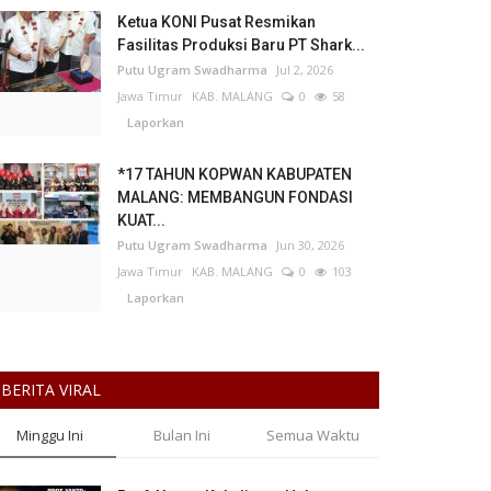
Ketua KONI Pusat Resmikan
Fasilitas Produksi Baru PT Shark...
Putu Ugram Swadharma
Jul 2, 2026
Jawa Timur
KAB. MALANG
0
58
Laporkan
*17 TAHUN KOPWAN KABUPATEN
MALANG: MEMBANGUN FONDASI
KUAT...
Putu Ugram Swadharma
Jun 30, 2026
Jawa Timur
KAB. MALANG
0
103
Laporkan
BERITA VIRAL
Minggu Ini
Bulan Ini
Semua Waktu