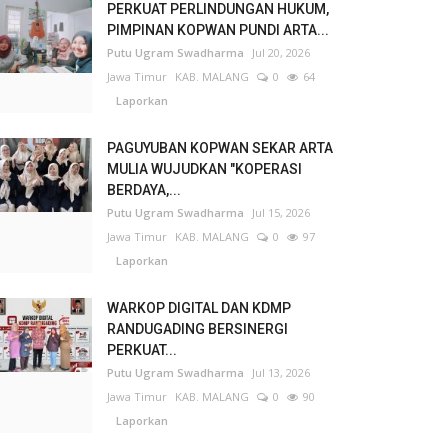
PERKUAT PERLINDUNGAN HUKUM,
PIMPINAN KOPWAN PUNDI ARTA...
Putu Ugram Swadharma
Jul 20, 2026
Jawa Timur
KAB. MALANG
0
64
Laporkan
PAGUYUBAN KOPWAN SEKAR ARTA
MULIA WUJUDKAN "KOPERASI
BERDAYA,...
Putu Ugram Swadharma
Jul 15, 2026
Jawa Timur
KAB. MALANG
0
97
Laporkan
WARKOP DIGITAL DAN KDMP
RANDUGADING BERSINERGI
PERKUAT...
Putu Ugram Swadharma
Jul 13, 2026
Jawa Timur
KAB. MALANG
0
90
Laporkan