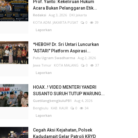
Prof. Yanto: Kekeliruan Hukum
Acara Bukan Pelanggaran Etik...
Redaksi
Aug 3, 2026
DKI Jakarta
KOTA ADM. JAKARTA PUSAT
0
39
Laporkan
*HEBOH! Dr. Sri Untari Luncurkan
"ASTARI" Platform Aspirasi...
Putu Ugram Swadharma
Aug 2, 2026
Jawa Timur
KOTA MALANG
0
37
Laporkan
HOAX..! VIDEO MENTERI YANDRI
SUSANTO SURUH TUTUP WARUNG...
GuetilangbengkuluPB1
Aug 4, 2026
Bengkulu
KAB. KAUR
0
34
Laporkan
Cegah Aksi Kejahatan, Polsek
Kadudampit Gelar Patroli KRYD