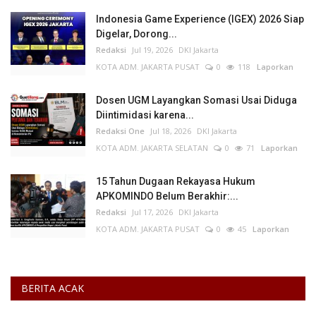
Indonesia Game Experience (IGEX) 2026 Siap
Digelar, Dorong...
Redaksi
Jul 19, 2026
DKI Jakarta
KOTA ADM. JAKARTA PUSAT
0
118
Laporkan
Dosen UGM Layangkan Somasi Usai Diduga
Diintimidasi karena...
Redaksi One
Jul 18, 2026
DKI Jakarta
KOTA ADM. JAKARTA SELATAN
0
71
Laporkan
15 Tahun Dugaan Rekayasa Hukum
APKOMINDO Belum Berakhir:...
Redaksi
Jul 17, 2026
DKI Jakarta
KOTA ADM. JAKARTA PUSAT
0
45
Laporkan
BERITA ACAK