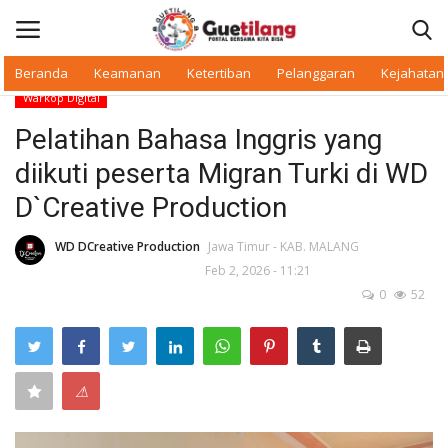
Beranda
Keamanan
Ketertiban
Pelanggaran
Kejahatan
Warkop Digital
Masuk
Daftar
Pelatihan Bahasa Inggris yang
diikuti peserta Migran Turki di WD
Beranda
D`Creative Production
Daerah
WD DCreative Production
Jawa Timur - KAB. MALANG
Feb 2, 2026 - 11:21
Makan Bergizi
0
52
Warkop Digital
Pelanggaran
⚠
Ketertiban