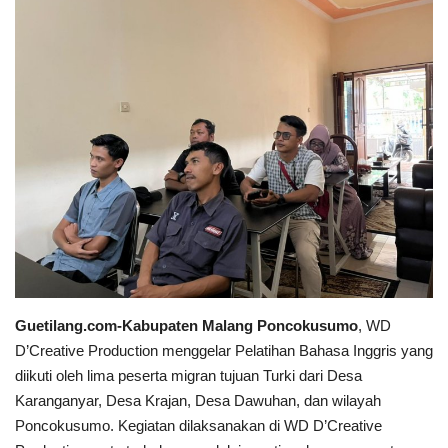
Keamanan
Kejahatan
Cybers Event
UMKM & Ekonomi Kreatif
Pekerja Migran Indonesia
Ekonomi
Guetilang.com-Kabupaten Malang Poncokusumo
, WD
Pendidikan
D’Creative Production menggelar Pelatihan Bahasa Inggris yang
diikuti oleh lima peserta migran tujuan Turki dari Desa
Informasi Journalism
Karanganyar, Desa Krajan, Desa Dawuhan, dan wilayah
Poncokusumo. Kegiatan dilaksanakan di WD D’Creative
Olahraga