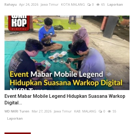
Rahayu
Apr 24, 2026
Jawa Timur
KOTA MALANG
0
65
Laporkan
Event Mabar Mobile Legend Hidupkan Suasana Warkop
Digital...
WD NKRI Turen
Mar 27, 2026
Jawa Timur
KAB. MALANG
0
55
Laporkan