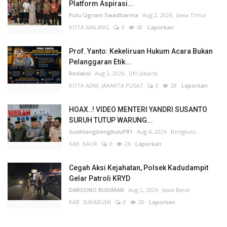
Platform Aspirasi...
Putu Ugram Swadharma
Aug 2, 2026
Jawa Timur
KOTA MALANG
0
40
Laporkan
Prof. Yanto: Kekeliruan Hukum Acara Bukan
Pelanggaran Etik...
Redaksi
Aug 3, 2026
DKI Jakarta
KOTA ADM. JAKARTA PUSAT
0
28
Laporkan
HOAX..! VIDEO MENTERI YANDRI SUSANTO
SURUH TUTUP WARUNG...
GuetilangbengkuluPB1
Aug 4, 2026
Bengkulu
KAB. KAUR
0
26
Laporkan
Cegah Aksi Kejahatan, Polsek Kadudampit
Gelar Patroli KRYD
DARSONO BUDIMAN
Aug 2, 2026
Jawa Barat
KAB. SUKABUMI
0
20
Laporkan