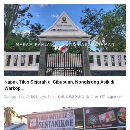
Napak Tilas Sejarah di Cibubuan, Nongkrong Asik di
Warkop...
Rahayu
Sep 10, 2025
Jawa Barat
KAB. SUMEDANG
0
157
Laporkan