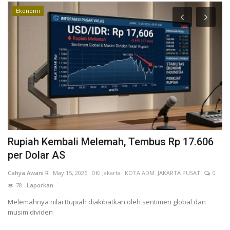
Ekonomi
Rupiah Kembali Melemah, Tembus Rp 17.606
T
per Dolar AS
P
Cahya Awani R
May 15, 2026
DKI Jakarta
KOTA ADM. JAKARTA PUSAT
0
fa
78
Laporkan
L
Melemahnya nilai Rupiah diakibatkan oleh sentimen global dan
Ke
musim dividen
Bu