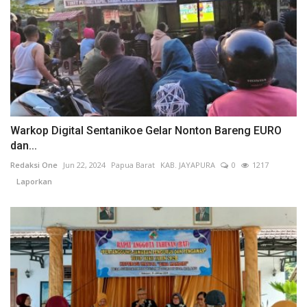
Warkop Digital Sentanikoe Gelar Nonton Bareng EURO
dan...
Redaksi One
Jun 22, 2024
Papua Barat
KAB. JAYAPURA
0
1217
Laporkan