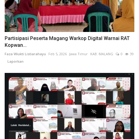
Partisipasi Peserta Magang Warkop Digital Warnai RAT
Kopwan...
Faza Wiukti Listiarahayu
Feb 5, 2026
Jawa Timur
KAB. MALANG
0
39
Laporkan