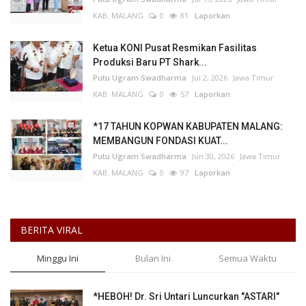
KAB. MALANG
0
81
Laporkan
Ketua KONI Pusat Resmikan Fasilitas
Produksi Baru PT Shark...
Putu Ugram Swadharma
Jul 2, 2026
Jawa Timur
KAB. MALANG
0
57
Laporkan
*17 TAHUN KOPWAN KABUPATEN MALANG:
MEMBANGUN FONDASI KUAT...
Putu Ugram Swadharma
Jun 30, 2026
Jawa Timur
KAB. MALANG
0
97
Laporkan
BERITA VIRAL
Minggu Ini
Bulan Ini
Semua Waktu
*HEBOH! Dr. Sri Untari Luncurkan "ASTARI"