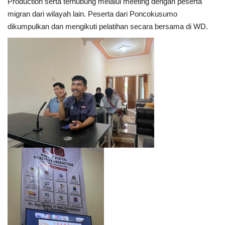
Production serta terhubung melalui meeting dengan peserta
migran dari wilayah lain. Peserta dari Poncokusumo
Kesehatan
dikumpulkan dan mengikuti pelatihan secara bersama di WD.
Layanan Publik
Perempuan/Anak