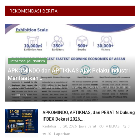
REKOMENDASI BERITA
Informasi Journalism
APKOMINDO dan APTIKNAS Ajak Pelaku Industri
Manfaatkan...
Redaksi
Jul 21, 2026
DKI Jakarta
KOTA ADM. JAKARTA PUSAT
0
40
Laporkan
APKOMINDO, APTIKNAS, dan PERATIN Dukung
IFBEX Bekasi 2026,...
Redaksi
Jul 20, 2026
Jawa Barat
KOTA BEKASI
0
40
Laporkan