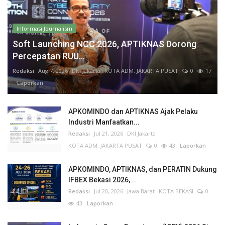
Informasi Journalism
Soft Launching NCC 2026, APTIKNAS Dorong
Percepatan RUU...
Redaksi
Aug 7, 2026
DKI Jakarta
KOTA ADM. JAKARTA PUSAT
0
17
Laporkan
APKOMINDO dan APTIKNAS Ajak Pelaku
Industri Manfaatkan...
Redaksi
Jul 21, 2026
DKI Jakarta
KOTA ADM. JAKARTA PUSAT
0
43
Laporkan
APKOMINDO, APTIKNAS, dan PERATIN Dukung
IFBEX Bekasi 2026,...
Redaksi
Jul 20, 2026
Jawa Barat
KOTA BEKASI
0
43
Laporkan