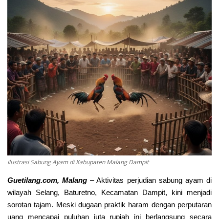
Keamanan
Kejahatan
Cybers Event
UMKM & Ekonomi Kreatif
Pekerja Migran Indonesia
Ekonomi
Ilustrasi Sabung Ayam di Kabupaten Malang Dampit
Pendidikan
Guetilang.com, Malang
–
Aktivitas perjudian sabung ayam di
Informasi Journalism
wilayah Selang, Baturetno, Kecamatan Dampit, kini menjadi
sorotan tajam. Meski dugaan praktik haram dengan perputaran
Olahraga
uang mencapai puluhan juta rupiah ini berlangsung secara