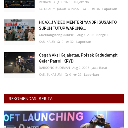
Redaksi
Aug 3, 2026
DKI Jakarta
KOTA ADM. JAKARTA PUSAT
0
36
Laporkan
HOAX..! VIDEO MENTERI YANDRI SUSANTO
SURUH TUTUP WARUNG...
GuetilangbengkuluPB1
Aug 4, 2026
Bengkulu
KAB. KAUR
0
32
Laporkan
Cegah Aksi Kejahatan, Polsek Kadudampit
Gelar Patroli KRYD
DARSONO BUDIMAN
Aug 2, 2026
Jawa Barat
KAB. SUKABUMI
0
22
Laporkan
REKOMENDASI BERITA