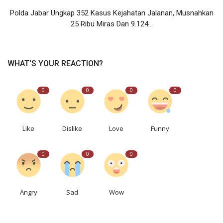
Polda Jabar Ungkap 352 Kasus Kejahatan Jalanan, Musnahkan
25 Ribu Miras Dan 9.124...
WHAT'S YOUR REACTION?
0
0
0
0
Like
Dislike
Love
Funny
0
0
0
Angry
Sad
Wow