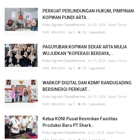
PERKUAT PERLINDUNGAN HUKUM, PIMPINAN
KOPWAN PUNDI ARTA...
Putu Ugram Swadharma
Jul 20, 2026
Jawa Timur
KAB. MALANG
0
63
Laporkan
PAGUYUBAN KOPWAN SEKAR ARTA MULIA
WUJUDKAN "KOPERASI BERDAYA,...
Putu Ugram Swadharma
Jul 15, 2026
Jawa Timur
KAB. MALANG
0
96
Laporkan
WARKOP DIGITAL DAN KDMP RANDUGADING
BERSINERGI PERKUAT...
Putu Ugram Swadharma
Jul 13, 2026
Jawa Timur
KAB. MALANG
0
88
Laporkan
Ketua KONI Pusat Resmikan Fasilitas
Produksi Baru PT Shark...
Putu Ugram Swadharma
Jul 2, 2026
Jawa Timur
KAB. MALANG
0
57
Laporkan