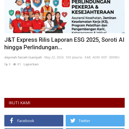
J&T Express Rilis Laporan ESG 2025, Soroti AI
L
hingga Perlindungan...
P
depviah faizah tsaniyah
May 22, 2026
DKI Jakarta
KAB. ADM. KEP. SERIBU
AN
0
81
Laporkan
La
Le
IKUTI KAMI
Facebook
Twitter