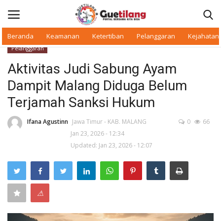
Beranda
Keamanan
Ketertiban
Pelanggaran
Kejahatan
Pelanggaran
Masuk
Daftar
Aktivitas Judi Sabung Ayam
Dampit Malang Diduga Belum
Beranda
Terjamah Sanksi Hukum
Daerah
Ifana Agustinn
Jawa Timur - KAB. MALANG
0
66
Jan 23, 2026 - 12:34
Makan Bergizi
Updated: Jan 23, 2026 - 12:07
Warkop Digital
Pelanggaran
⚠
Ketertiban