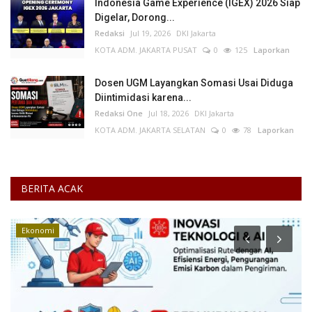
Indonesia Game Experience (IGEX) 2026 Siap
Digelar, Dorong...
Redaksi
Jul 19, 2026
DKI Jakarta
KOTA ADM. JAKARTA PUSAT
0
125
Laporkan
Dosen UGM Layangkan Somasi Usai Diduga
Diintimidasi karena...
Redaksi One
Jul 18, 2026
DKI Jakarta
KOTA ADM. JAKARTA SELATAN
0
78
Laporkan
BERITA ACAK
Ekonomi