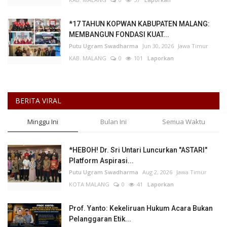
*17 TAHUN KOPWAN KABUPATEN MALANG:
MEMBANGUN FONDASI KUAT...
Putu Ugram Swadharma
Jun 30, 2026
Jawa Timur
KAB. MALANG
0
101
Laporkan
BERITA VIRAL
Minggu Ini
Bulan Ini
Semua Waktu
*HEBOH! Dr. Sri Untari Luncurkan "ASTARI"
Platform Aspirasi...
Putu Ugram Swadharma
Aug 2, 2026
Jawa Timur
KOTA MALANG
0
41
Laporkan
Prof. Yanto: Kekeliruan Hukum Acara Bukan
Pelanggaran Etik...