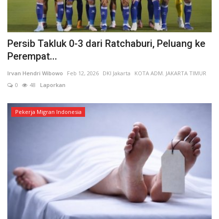
Persib Takluk 0-3 dari Ratchaburi, Peluang ke
Perempat...
Irvan Hendri Wibowo
Feb 12, 2026
DKI Jakarta
KOTA ADM. JAKARTA TIMUR
0
48
Laporkan
Pekerja Migran Indonesia