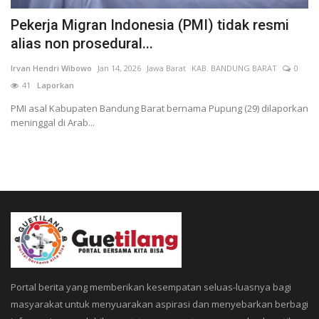
Pekerja Migran Indonesia (PMI) tidak resmi
alias non prosedural...
Irvan Hendri Wibowo
Jan 14, 2026
Jawa Barat
KAB. BANDUNG BARAT
0
41
Laporkan
PMI asal Kabupaten Bandung Barat bernama Pupung (29) dilaporkan
meninggal di Arab...
Portal berita yang memberikan kesempatan seluas-luasnya bagi
masyarakat untuk menyuarakan aspirasi dan menyebarkan berbagi