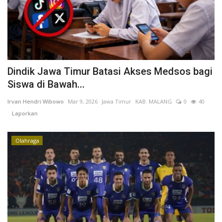
Kesehatan
Layanan Publik
Dindik Jawa Timur Batasi Akses Medsos bagi
Perempuan/Anak
Siswa di Bawah...
Irvan Hendri Wibowo
Mar 9, 2026
Jawa Timur
KAB. MALANG
0
40
Laporkan
Olahraga