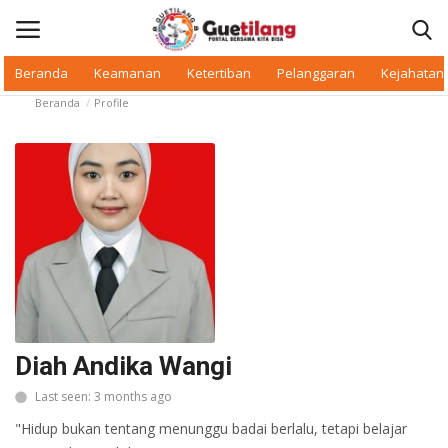
Beranda
Keamanan
Ketertiban
Pelanggaran
Kejahatan
Beranda
Profile
Masuk
Daftar
Beranda
Daerah
Makan Bergizi
Warkop Digital
Diah Andika Wangi
Pelanggaran
Last seen: 3 months ago
"Hidup bukan tentang menunggu badai berlalu, tetapi belajar
Ketertiban