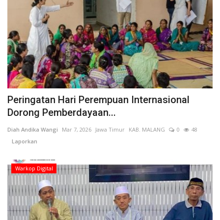
Peringatan Hari Perempuan Internasional
Dorong Pemberdayaan...
Diah Andika Wangi
Mar 7, 2026
Jawa Timur
KAB. MALANG
0
48
Laporkan
Warkop Digital