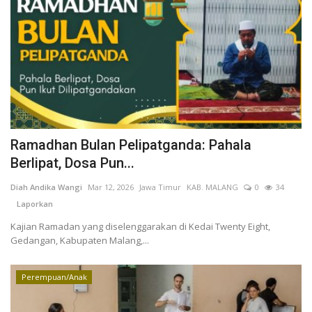
Ramadhan Bulan Pelipatganda: Pahala
Berlipat, Dosa Pun...
Diah Andika Wangi
Mar 12, 2026
Jawa Timur
KAB. MALANG
0
34
Laporkan
Kajian Ramadan yang diselenggarakan di Kedai Twenty Eight,
Gedangan, Kabupaten Malang,...
Perempuan/Anak