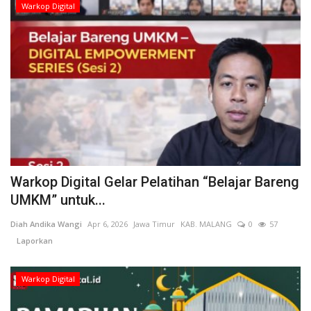
Warkop Digital
Kesehatan
Layanan Publik
Perempuan/Anak
Warkop Digital Gelar Pelatihan “Belajar Bareng
UMKM” untuk...
Diah Andika Wangi
Apr 6, 2026
Jawa Timur
KAB. MALANG
0
57
Laporkan
Warkop Digital