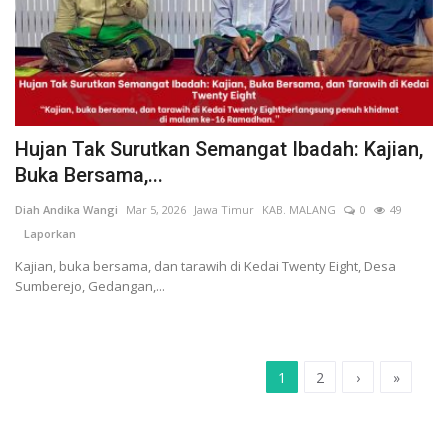
Hujan Tak Surutkan Semangat Ibadah: Kajian,
Buka Bersama,...
Diah Andika Wangi
Mar 5, 2026
Jawa Timur
KAB. MALANG
0
49
Laporkan
Kajian, buka bersama, dan tarawih di Kedai Twenty Eight, Desa
Sumberejo, Gedangan,...
1
2
›
»