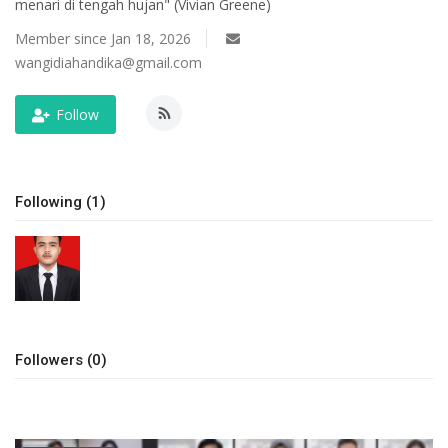
menari di tengah hujan" (Vivian Greene)
Keamanan
Member since Jan 18, 2026
wangidiahandika@gmail.com
Kejahatan
Follow
Cybers Event
UMKM & Ekonomi Kreatif
Following (1)
Pekerja Migran Indonesia
Ekonomi
Pendidikan
Followers (0)
Informasi Journalism
Olahraga