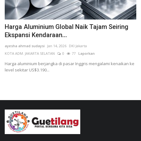
Harga Aluminium Global Naik Tajam Seiring
Ekspansi Kendaraan...
ayesha ahmad sudaysi
Jan 14, 2026
DKI Jakarta
KOTA ADM. JAKARTA SELATAN
0
77
Laporkan
Harga aluminium berjangka di pasar Inggris mengalami kenaikan ke
level sekitar US$3.190...