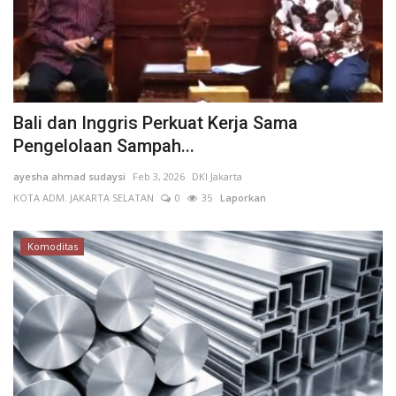
Bali dan Inggris Perkuat Kerja Sama
Pengelolaan Sampah...
ayesha ahmad sudaysi
Feb 3, 2026
DKI Jakarta
KOTA ADM. JAKARTA SELATAN
0
35
Laporkan
Komoditas