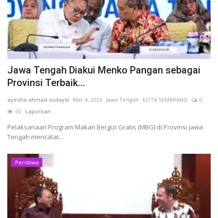
Kesehatan
Layanan Publik
Jawa Tengah Diakui Menko Pangan sebagai
Perempuan/Anak
Provinsi Terbaik...
ayesha ahmad sudaysi
Mar 4, 2026
Jawa Tengah
KOTA SEMARANG
0
65
Laporkan
Pelaksanaan Program Makan Bergizi Gratis (MBG) di Provinsi Jawa
Tengah mencatat...
Peristiwa