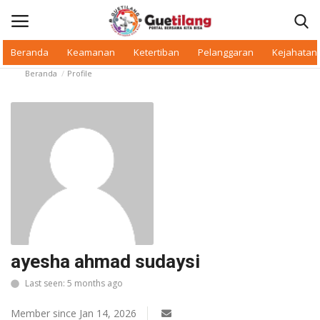
Beranda
Keamanan
Ketertiban
Pelanggaran
Kejahatan
Beranda
Profile
Masuk
Daftar
Beranda
Daerah
Makan Bergizi
Warkop Digital
ayesha ahmad sudaysi
Pelanggaran
Last seen: 5 months ago
Ketertiban
Member since Jan 14, 2026