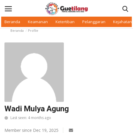
Beranda
Keamanan
Ketertiban
Pelanggaran
Kejahatan
Beranda
Profile
Masuk
Daftar
Beranda
Daerah
Makan Bergizi
Warkop Digital
Wadi Mulya Agung
Pelanggaran
Last seen: 4 months ago
Ketertiban
Member since Dec 19, 2025