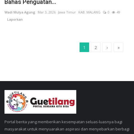
Bahas Penguatan...
Wadi Mulya Agung
Mar 3, 2026
Jawa Timur
KAB. MALANG
0
49
Laporkan
1
2
›
»
Portal berita yang memberikan kesempatan seluas-luasnya bagi
masyarakat untuk menyuarakan aspirasi dan menyebarkan berbagi