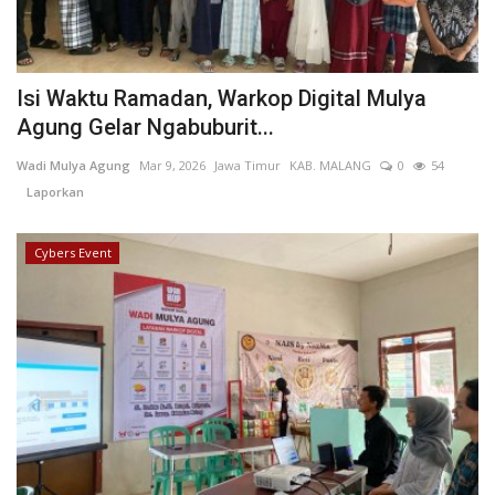
Isi Waktu Ramadan, Warkop Digital Mulya
Agung Gelar Ngabuburit...
Wadi Mulya Agung
Mar 9, 2026
Jawa Timur
KAB. MALANG
0
54
Laporkan
Cybers Event