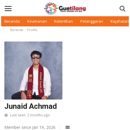
Beranda
Keamanan
Ketertiban
Pelanggaran
Kejahatan
Beranda
Profile
Masuk
Daftar
Beranda
Daerah
Makan Bergizi
Warkop Digital
Junaid Achmad
Pelanggaran
Last seen: 2 months ago
Ketertiban
Member since Jan 19, 2026