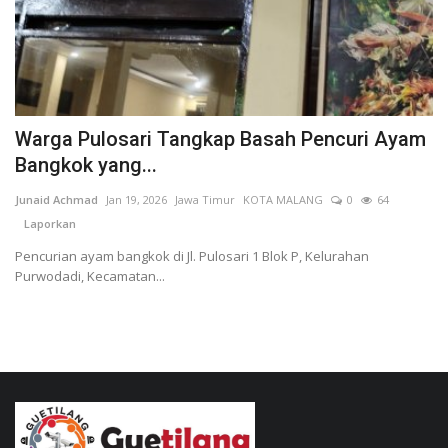
Warga Pulosari Tangkap Basah Pencuri Ayam
Bangkok yang...
Junaid Achmad
Jan 19, 2026
Jawa Timur
KOTA MALANG
0
64
Laporkan
Pencurian ayam bangkok di Jl. Pulosari 1 Blok P, Kelurahan
Purwodadi, Kecamatan...