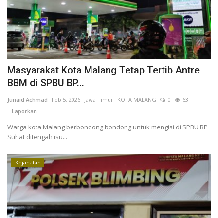
Kesehatan
Layanan Publik
Masyarakat Kota Malang Tetap Tertib Antre
Perempuan/Anak
BBM di SPBU BP...
Junaid Achmad
Feb 5, 2026
Jawa Timur
KOTA MALANG
0
63
Laporkan
Warga kota Malang berbondong bondong untuk mengisi di SPBU BP
Suhat ditengah isu...
Kejahatan