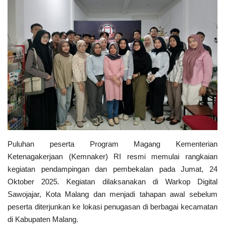
Keamanan
Kejahatan
Cybers Event
UMKM & Ekonomi Kreatif
Pekerja Migran Indonesia
Puluhan peserta Program Magang Kementerian
Ekonomi
Ketenagakerjaan (Kemnaker) RI resmi memulai rangkaian
kegiatan pendampingan dan pembekalan pada Jumat, 24
Pendidikan
Oktober 2025. Kegiatan dilaksanakan di Warkop Digital
Sawojajar, Kota Malang dan menjadi tahapan awal sebelum
Informasi Journalism
peserta diterjunkan ke lokasi penugasan di berbagai kecamatan
di Kabupaten Malang.
Olahraga