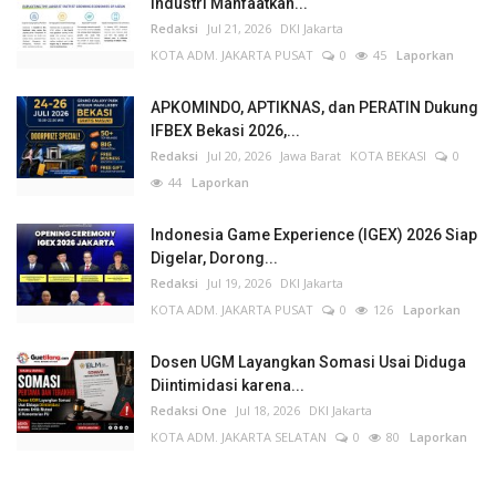
Industri Manfaatkan...
Redaksi
Jul 21, 2026
DKI Jakarta
KOTA ADM. JAKARTA PUSAT
0
45
Laporkan
APKOMINDO, APTIKNAS, dan PERATIN Dukung
IFBEX Bekasi 2026,...
Redaksi
Jul 20, 2026
Jawa Barat
KOTA BEKASI
0
44
Laporkan
Indonesia Game Experience (IGEX) 2026 Siap
Digelar, Dorong...
Redaksi
Jul 19, 2026
DKI Jakarta
KOTA ADM. JAKARTA PUSAT
0
126
Laporkan
Dosen UGM Layangkan Somasi Usai Diduga
Diintimidasi karena...
Redaksi One
Jul 18, 2026
DKI Jakarta
KOTA ADM. JAKARTA SELATAN
0
80
Laporkan