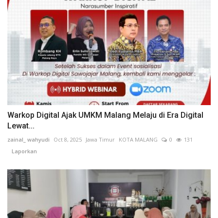
Warkop Digital Ajak UMKM Malang Melaju di Era Digital
Lewat...
zainal_ wahyudi
Oct 8, 2025
Jawa Timur
KOTA MALANG
0
131
Laporkan