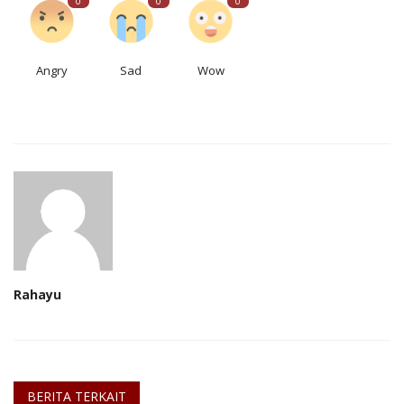
0
0
0
Angry
Sad
Wow
Rahayu
BERITA TERKAIT