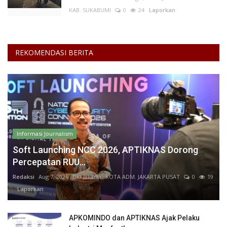
KAB. SUKABUMI
0
24
Laporkan
REKOMENDASI BERITA
Informasi Journalism
Soft Launching NCC 2026, APTIKNAS Dorong
Percepatan RUU...
Redaksi
Aug 7, 2026
DKI Jakarta
KOTA ADM. JAKARTA PUSAT
0
19
Laporkan
APKOMINDO dan APTIKNAS Ajak Pelaku