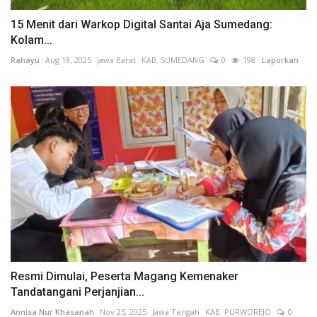
15 Menit dari Warkop Digital Santai Aja Sumedang:
Kolam...
Rahayu
Aug 19, 2025
Jawa Barat
KAB. SUMEDANG
0
198
Laporkan
Resmi Dimulai, Peserta Magang Kemenaker
Tandatangani Perjanjian...
Annisa Nur Khasanah
Nov 25, 2025
Jawa Tengah
KAB. PURWOREJO
0