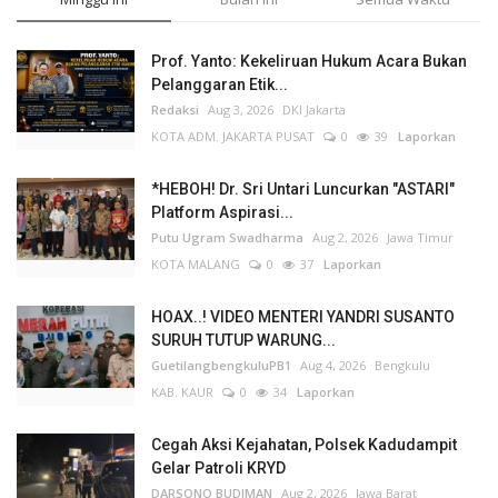
Prof. Yanto: Kekeliruan Hukum Acara Bukan
Pelanggaran Etik...
Redaksi
Aug 3, 2026
DKI Jakarta
KOTA ADM. JAKARTA PUSAT
0
39
Laporkan
*HEBOH! Dr. Sri Untari Luncurkan "ASTARI"
Platform Aspirasi...
Putu Ugram Swadharma
Aug 2, 2026
Jawa Timur
KOTA MALANG
0
37
Laporkan
HOAX..! VIDEO MENTERI YANDRI SUSANTO
SURUH TUTUP WARUNG...
GuetilangbengkuluPB1
Aug 4, 2026
Bengkulu
KAB. KAUR
0
34
Laporkan
Cegah Aksi Kejahatan, Polsek Kadudampit
Gelar Patroli KRYD
DARSONO BUDIMAN
Aug 2, 2026
Jawa Barat