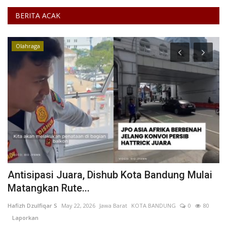
BERITA ACAK
Olahraga
Antisipasi Juara, Dishub Kota Bandung Mulai
C
Matangkan Rute...
F
Hafizh Dzulfiqar S
May 22, 2026
Jawa Barat
KOTA BANDUNG
0
80
De
Laporkan