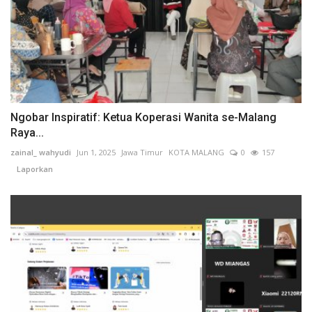
Ngobar Inspiratif: Ketua Koperasi Wanita se-Malang
Raya...
zainal_ wahyudi
Jun 1, 2025
Jawa Timur
KOTA MALANG
0
157
Laporkan