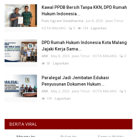
Kawal PPDB Bersih Tanpa KKN, DPD Rumah
Hukum Indonesia...
Putu Ugram Swadharma
Jun 8, 2026
Jawa Timur
KOTA MALANG
0
134
Laporkan
DPD Rumah Hukum Indonesia Kota Malang
Jajaki Kerja Sama...
ANK
May 8, 2026
Jawa Timur
KOTA MALANG
0
50
Laporkan
Paralegal Jadi Jembatan Edukasi
Penyusunan Dokumen Hukum...
ANK
May 2, 2026
Jawa Timur
KOTA MALANG
0
139
Laporkan
BERITA VIRAL
Minggu Ini
Bulan Ini
Semua Waktu