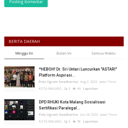
Posting Komentar
BERITA DAERAH
Minggu Ini
Bulan Ini
Semua Waktu
*HEBOH! Dr. Sri Untari Luncurkan "ASTARI"
Platform Aspirasi...
Putu Ugram Swadharma
Aug 2, 2026
Jawa Timur
KOTA MALANG
0
44
Laporkan
DPD RHUKI Kota Malang Sosialisasi
Sertifikasi Paralegal...
Putu Ugram Swadharma
Jun 24, 2026
Jawa Timur
KOTA MALANG
0
58
Laporkan