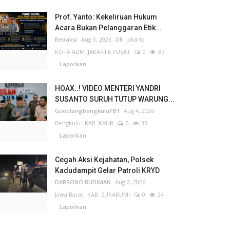
Prof. Yanto: Kekeliruan Hukum
Acara Bukan Pelanggaran Etik...
Redaksi
Aug 3, 2026
DKI Jakarta
KOTA ADM. JAKARTA PUSAT
0
37
Laporkan
HOAX..! VIDEO MENTERI YANDRI
SUSANTO SURUH TUTUP WARUNG...
GuetilangbengkuluPB1
Aug 4, 2026
Bengkulu
KAB. KAUR
0
33
Laporkan
Cegah Aksi Kejahatan, Polsek
Kadudampit Gelar Patroli KRYD
DARSONO BUDIMAN
Aug 2, 2026
Jawa Barat
KAB. SUKABUMI
0
24
Laporkan