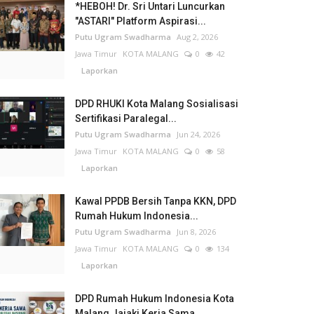
*HEBOH! Dr. Sri Untari Luncurkan
"ASTARI" Platform Aspirasi...
Putu Ugram Swadharma
Aug 2, 2026
Jawa Timur
KOTA MALANG
0
42
Laporkan
DPD RHUKI Kota Malang Sosialisasi
Sertifikasi Paralegal...
Putu Ugram Swadharma
Jun 24, 2026
Jawa Timur
KOTA MALANG
0
58
Laporkan
Kawal PPDB Bersih Tanpa KKN, DPD
Rumah Hukum Indonesia...
Putu Ugram Swadharma
Jun 8, 2026
Jawa Timur
KOTA MALANG
0
134
Laporkan
DPD Rumah Hukum Indonesia Kota
Malang Jajaki Kerja Sama...