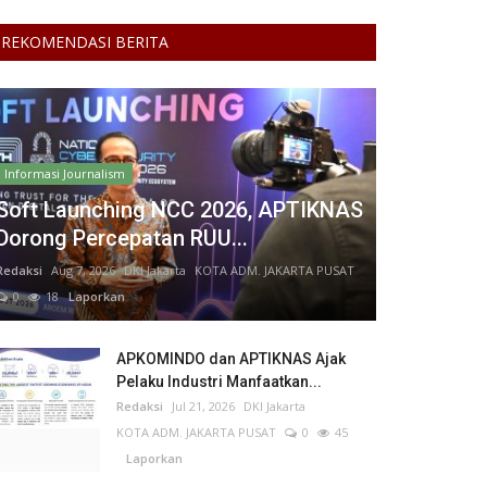
REKOMENDASI BERITA
Informasi Journalism
Soft Launching NCC 2026, APTIKNAS
Dorong Percepatan RUU...
Redaksi
Aug 7, 2026
DKI Jakarta
KOTA ADM. JAKARTA PUSAT
0
18
Laporkan
APKOMINDO dan APTIKNAS Ajak
Pelaku Industri Manfaatkan...
Redaksi
Jul 21, 2026
DKI Jakarta
KOTA ADM. JAKARTA PUSAT
0
45
Laporkan