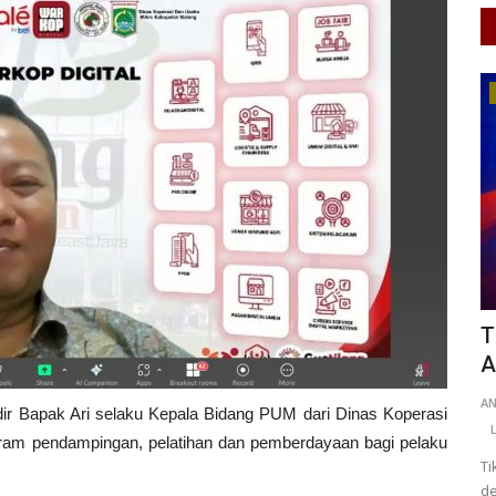
Perempuan/Anak
Kota
TikTok Nonaktifkan Ratusan Ribu Akun
B
Anak, Pemerintah Minta...
H
I
0
ANK
Apr 16, 2026
Jawa Tengah
KAB. PURWOREJO
0
50
al
dir Bapak Ari selaku Kepala Bidang PUM dari Dinas Koperasi
Laporkan
ram pendampingan, pelatihan dan pemberdayaan bagi pelaku
TikTok tutup 780 ribu akun anak di Indonesia. Pemerintah
Ba
desak platform lain ikut...
me