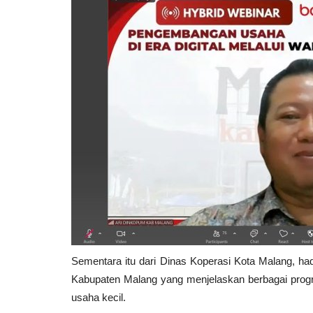
Sosial
Warga Binaan Lapas Kelas II B 
Sukabumi Terima Remisi...
INDRA W N
Aug 18, 2024
Jawa Barat
KOTA SUKABUM
Sementara itu dari Dinas Koperasi Kota Malang, ha
105
Laporkan
Kabupaten Malang yang menjelaskan berbagai prog
usaha kecil.