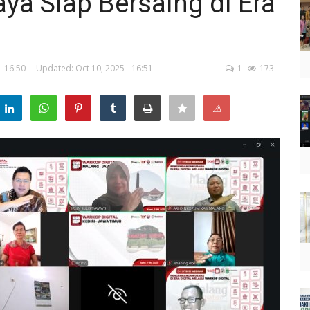
a Siap Bersaing di Era
- 16:50
Updated: Oct 10, 2025 - 16:51
1
173
⚠