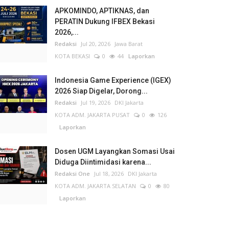
APKOMINDO, APTIKNAS, dan
PERATIN Dukung IFBEX Bekasi
2026,...
Redaksi
Jul 20, 2026
Jawa Barat
KOTA BEKASI
0
44
Laporkan
Indonesia Game Experience (IGEX)
2026 Siap Digelar, Dorong...
Redaksi
Jul 19, 2026
DKI Jakarta
KOTA ADM. JAKARTA PUSAT
0
126
Laporkan
Dosen UGM Layangkan Somasi Usai
Diduga Diintimidasi karena...
Redaksi One
Jul 18, 2026
DKI Jakarta
KOTA ADM. JAKARTA SELATAN
0
80
Laporkan