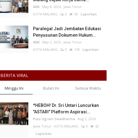
ANK
May 8, 2026
Jawa Timur
KOTA MALANG
0
50
Laporkan
Paralegal Jadi Jembatan Edukasi
Penyusunan Dokumen Hukum...
ANK
May 2, 2026
Jawa Timur
KOTA MALANG
0
139
Laporkan
BERITA VIRAL
Minggu Ini
Bulan Ini
Semua Waktu
*HEBOH! Dr. Sri Untari Luncurkan
"ASTARI" Platform Aspirasi...
Putu Ugram Swadharma
Aug 2, 2026
Jawa Timur
KOTA MALANG
0
42
Laporkan