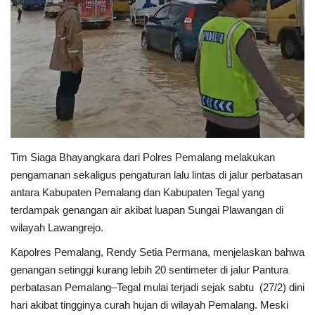
Keamanan
Kejahatan
Cybers Event
UMKM & Ekonomi Kreatif
Tim Siaga Bhayangkara dari
Polres Pemalang
melakukan
Pekerja Migran Indonesia
pengamanan sekaligus pengaturan lalu lintas di jalur perbatasan
antara
Kabupaten Pemalang
dan
Kabupaten Tegal
yang
Ekonomi
terdampak genangan air akibat luapan
Sungai Plawangan
di
wilayah Lawangrejo.
Pendidikan
Kapolres Pemalang,
Rendy Setia Permana
, menjelaskan bahwa
genangan setinggi kurang lebih 20 sentimeter di jalur Pantura
Informasi Journalism
perbatasan Pemalang–Tegal mulai terjadi sejak sabtu (27/2) dini
hari akibat tingginya curah hujan di wilayah Pemalang. Meski
Olahraga