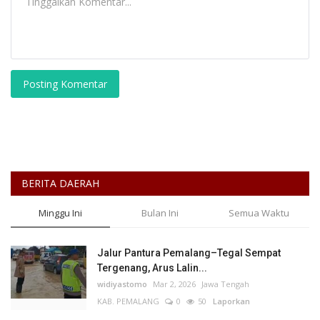
Posting Komentar
BERITA DAERAH
Minggu Ini
Bulan Ini
Semua Waktu
Jalur Pantura Pemalang–Tegal Sempat
Tergenang, Arus Lalin...
widiyastomo
Mar 2, 2026
Jawa Tengah
KAB. PEMALANG
0
50
Laporkan