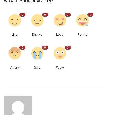
WHAT'S YOUR REACTION?
0
0
0
0
Like
Dislike
Love
Funny
0
0
0
Angry
Sad
Wow