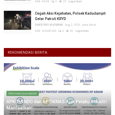
KAB. KAUR
0
25
Laporkan
Cegah Aksi Kejahatan, Polsek Kadudampit
Gelar Patroli KRYD
DARSONO BUDIMAN
Aug 2, 2026
Jawa Barat
KAB. SUKABUMI
0
20
Laporkan
REKOMENDASI BERITA
Informasi Journalism
APKOMINDO dan APTIKNAS Ajak Pelaku Industri
Manfaatkan...