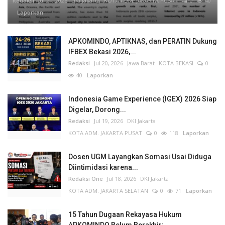
Redaksi
Jul 21, 2026
DKI Jakarta
KOTA ADM. JAKARTA PUSAT
0
40
Laporkan
APKOMINDO, APTIKNAS, dan PERATIN Dukung
IFBEX Bekasi 2026,...
Redaksi
Jul 20, 2026
Jawa Barat
KOTA BEKASI
0
40
Laporkan
Indonesia Game Experience (IGEX) 2026 Siap
Digelar, Dorong...
Redaksi
Jul 19, 2026
DKI Jakarta
KOTA ADM. JAKARTA PUSAT
0
118
Laporkan
Dosen UGM Layangkan Somasi Usai Diduga
Diintimidasi karena...
Redaksi One
Jul 18, 2026
DKI Jakarta
KOTA ADM. JAKARTA SELATAN
0
71
Laporkan
15 Tahun Dugaan Rekayasa Hukum
APKOMINDO Belum Berakhir:...