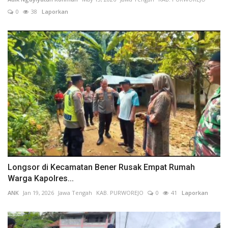
0
38
Laporkan
Longsor di Kecamatan Bener Rusak Empat Rumah
Warga Kapolres...
ANK
Jan 19, 2026
Jawa Tengah
KAB. PURWOREJO
0
41
Laporkan