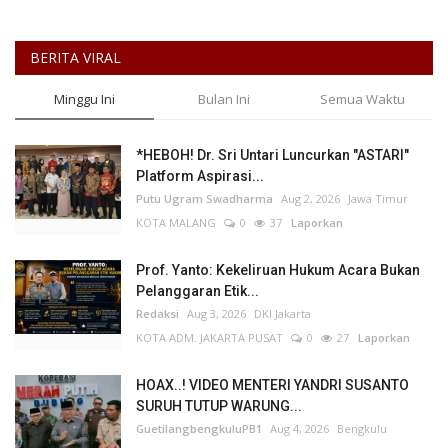
BERITA VIRAL
Minggu Ini
Bulan Ini
Semua Waktu
*HEBOH! Dr. Sri Untari Luncurkan "ASTARI"
Platform Aspirasi...
Putu Ugram Swadharma
Aug 2, 2026
Jawa Timur
KOTA MALANG
0
37
Laporkan
Prof. Yanto: Kekeliruan Hukum Acara Bukan
Pelanggaran Etik...
Redaksi
Aug 3, 2026
DKI Jakarta
KOTA ADM. JAKARTA PUSAT
0
27
Laporkan
HOAX..! VIDEO MENTERI YANDRI SUSANTO
SURUH TUTUP WARUNG...
GuetilangbengkuluPB1
Aug 4, 2026
Bengkulu