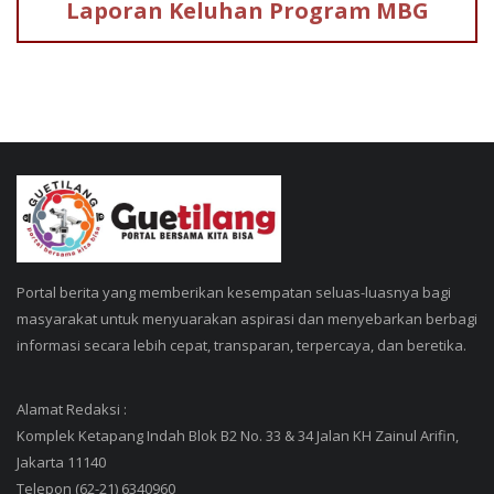
Laporan Keluhan
Program MBG
Portal berita yang memberikan kesempatan seluas-luasnya bagi
masyarakat untuk menyuarakan aspirasi dan menyebarkan berbagi
informasi secara lebih cepat, transparan, terpercaya, dan beretika.
Alamat Redaksi :
Komplek Ketapang Indah Blok B2 No. 33 & 34 Jalan KH Zainul Arifin,
Jakarta 11140
Telepon (62-21) 6340960