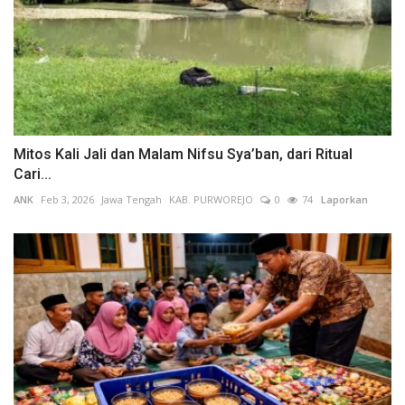
Mitos Kali Jali dan Malam Nifsu Sya’ban, dari Ritual
Cari...
ANK
Feb 3, 2026
Jawa Tengah
KAB. PURWOREJO
0
74
Laporkan