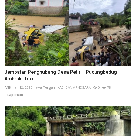
Jembatan Penghubung Desa Petir – Pucungbedug
Ambruk, Truk...
ANK
Jan 12, 2026
Jawa Tengah
KAB. BANJARNEGARA
0
78
Laporkan