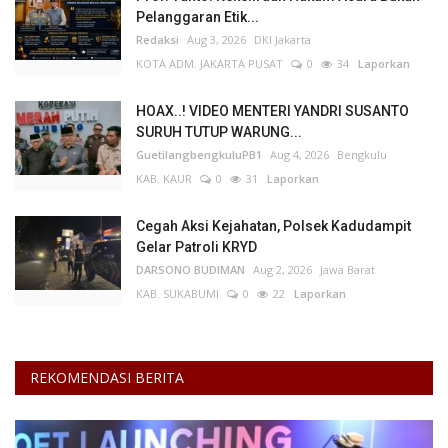
Pelanggaran Etik...
Redaksi
Aug 3, 2026
DKI Jakarta
KOTA ADM. JAKARTA PUSAT
0
34
Laporkan
HOAX..! VIDEO MENTERI YANDRI SUSANTO
SURUH TUTUP WARUNG...
GuetilangbengkuluPB1
Aug 4, 2026
Bengkulu
KAB. KAUR
0
31
Laporkan
Cegah Aksi Kejahatan, Polsek Kadudampit
Gelar Patroli KRYD
DARSONO BUDIMAN
Aug 2, 2026
Jawa Barat
KAB. SUKABUMI
0
22
Laporkan
REKOMENDASI BERITA