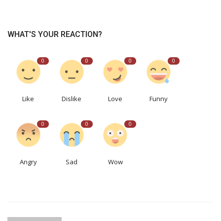
WHAT'S YOUR REACTION?
0
0
0
0
Like
Dislike
Love
Funny
0
0
0
Angry
Sad
Wow