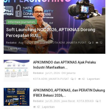
Informasi Journalism
Soft Launching NCC 2026, APTIKNAS Dorong
Percepatan RUU...
Redaksi
Aug 7, 2026
DKI Jakarta
KOTA ADM. JAKARTA PUSAT
0
12
Laporkan
APKOMINDO dan APTIKNAS Ajak Pelaku
Industri Manfaatkan...
Redaksi
Jul 21, 2026
DKI Jakarta
KOTA ADM. JAKARTA PUSAT
0
42
Laporkan
APKOMINDO, APTIKNAS, dan PERATIN Dukung
IFBEX Bekasi 2026,...
Redaksi
Jul 20, 2026
Jawa Barat
KOTA BEKASI
0
42
Laporkan