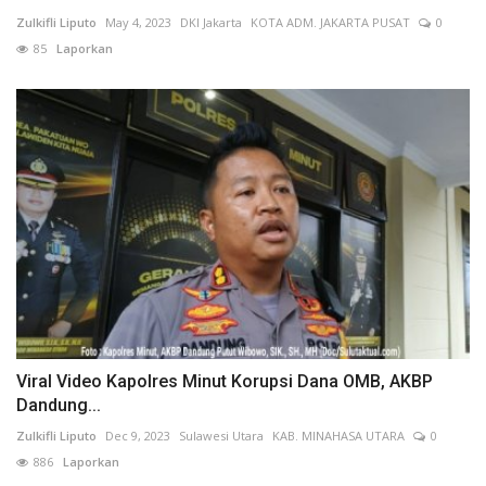
Zulkifli Liputo
May 4, 2023
DKI Jakarta
KOTA ADM. JAKARTA PUSAT
0
85
Laporkan
Viral Video Kapolres Minut Korupsi Dana OMB, AKBP
Dandung...
Zulkifli Liputo
Dec 9, 2023
Sulawesi Utara
KAB. MINAHASA UTARA
0
886
Laporkan