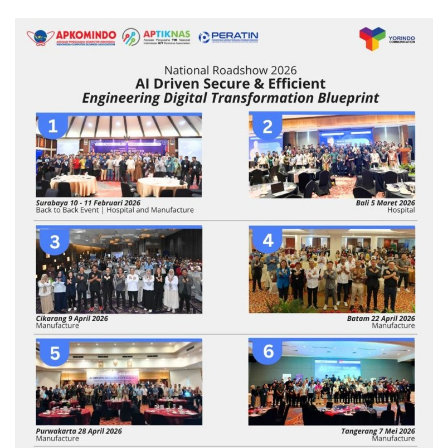
Keamanan
Kejahatan
Cybers Event
UMKM & Ekonomi Kreatif
Pekerja Migran Indonesia
Ekonomi
Pendidikan
Informasi Journalism
Olahraga