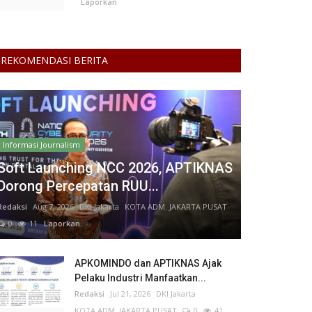
Laporkan
REKOMENDASI BERITA
Informasi Journalism
Soft Launching NCC 2026, APTIKNAS
Dorong Percepatan RUU...
Redaksi
Aug 7, 2026
DKI Jakarta
KOTA ADM. JAKARTA PUSAT
0
11
Laporkan
APKOMINDO dan APTIKNAS Ajak
Pelaku Industri Manfaatkan...
Redaksi
Jul 21, 2026
DKI Jakarta
KOTA ADM. JAKARTA PUSAT
0
41