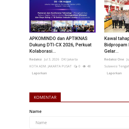
Pekerja Migran Indonesia
APKOMINDO dan APTIKNAS
Kawal taha
Dukung DTI-CX 2026, Perkuat
Bidpropam 
Kolaborasi...
Gelar...
Redaksi
Jul 3, 2026
DKI Jakarta
Redaksi One
J
KOTA ADM. JAKARTA PUSAT
0
48
Sulawesi Tenga
Laporkan
Laporkan
KOMENTAR
Ribuan Pekerja Migran Indones
Diminta Tingkatkan Kewaspadaa
Name
Anggelia Nur Sagita
Mar 3, 2026
DKI Jakarta
KOTA ADM. JAKARTA SELATAN
0
81
Laporkan