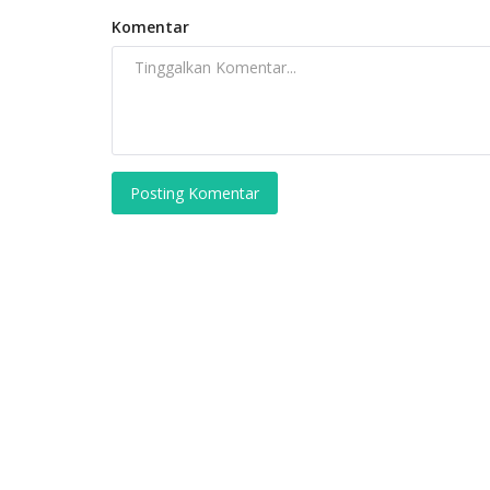
Peringatan bagi pekerja migran Indonesia yan
Komentar
wilayah Timur Tengah agar...
Posting Komentar