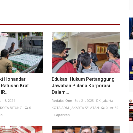
i Honandar
Edukasi Hukum Pertanggung
 Ratusan Krat
Jawaban Pidana Korporasi
R...
Dalam...
Jan 6, 2024
Redaksi One
Sep 21, 2023
DKI Jakarta
KOTA BITUNG
0
KOTA ADM. JAKARTA SELATAN
0
39
an
Laporkan