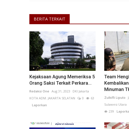
BERITA TERKAIT
Kejaksaan Agung Memeriksa 5
Team Hengk
Orang Saksi Terkait Perkara...
Kembalikan
Minuman TH
Redaksi One
Aug 31, 2023
DKI Jakarta
Zulkifli Liputo
KOTA ADM. JAKARTA SELATAN
0
63
Sulawesi Utara
Laporkan
239
Lapork