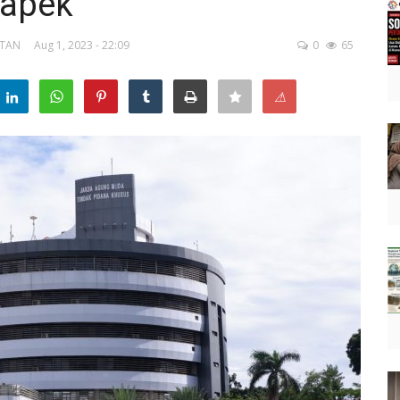
Japek
ATAN
Aug 1, 2023 - 22:09
0
65
⚠