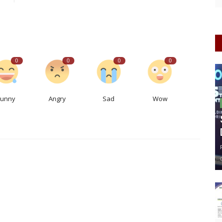
0
0
0
0
Funny
Angry
Sad
Wow