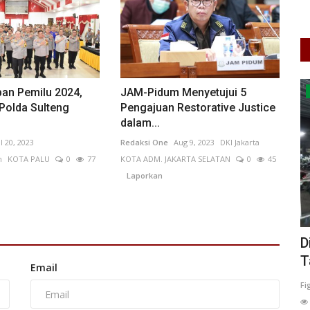
Makan Bergizi
pan Pemilu 2024,
JAM-Pidum Menyetujui 5
Polda Sulteng
Pengajuan Restorative Justice
dalam...
ul 20, 2023
Redaksi One
Aug 9, 2023
DKI Jakarta
h
KOTA PALU
0
77
KOTA ADM. JAKARTA SELATAN
0
45
Laporkan
ia
Program Makan Bergizi Gratis di
D
n...
Kalimantan Barat Terus...
T
Email
Rahma Brahmana
Jul 23, 2026
Kalimantan Barat
Fi
KOTA PONTIANAK
0
26
Laporkan