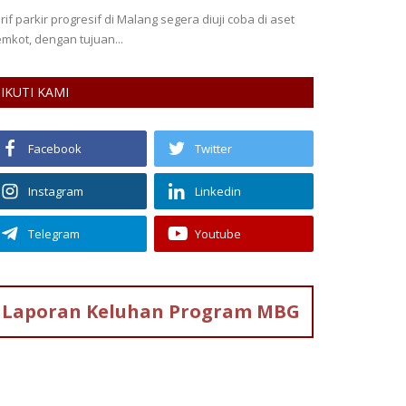
rif parkir progresif di Malang segera diuji coba di aset
mkot, dengan tujuan...
IKUTI KAMI
Facebook
Twitter
Instagram
Linkedin
Telegram
Youtube
Laporan Keluhan
Program MBG