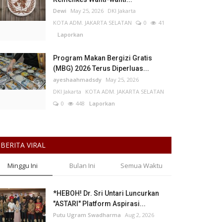
Dewi
May 25, 2026
DKI Jakarta
KOTA ADM. JAKARTA SELATAN
0
41
Laporkan
Program Makan Bergizi Gratis
(MBG) 2026 Terus Diperluas...
ayeshaahmadsdy
May 25, 2026
DKI Jakarta
KOTA ADM. JAKARTA SELATAN
0
448
Laporkan
BERITA VIRAL
Minggu Ini
Bulan Ini
Semua Waktu
*HEBOH! Dr. Sri Untari Luncurkan
"ASTARI" Platform Aspirasi...
Putu Ugram Swadharma
Aug 2, 2026