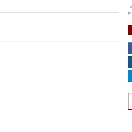
g berada di
Ta
pe