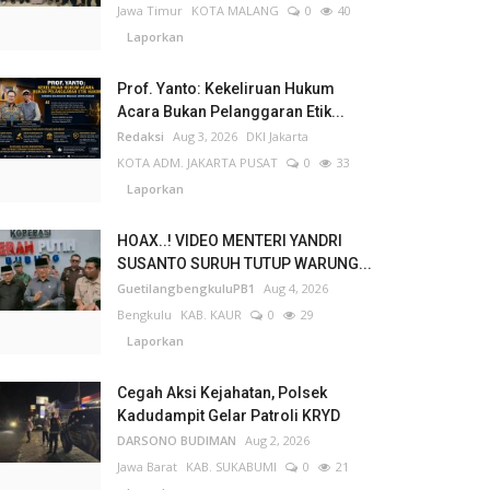
Jawa Timur
KOTA MALANG
0
40
Laporkan
Prof. Yanto: Kekeliruan Hukum
Acara Bukan Pelanggaran Etik...
Redaksi
Aug 3, 2026
DKI Jakarta
KOTA ADM. JAKARTA PUSAT
0
33
Laporkan
HOAX..! VIDEO MENTERI YANDRI
SUSANTO SURUH TUTUP WARUNG...
GuetilangbengkuluPB1
Aug 4, 2026
Bengkulu
KAB. KAUR
0
29
Laporkan
Cegah Aksi Kejahatan, Polsek
Kadudampit Gelar Patroli KRYD
DARSONO BUDIMAN
Aug 2, 2026
Jawa Barat
KAB. SUKABUMI
0
21