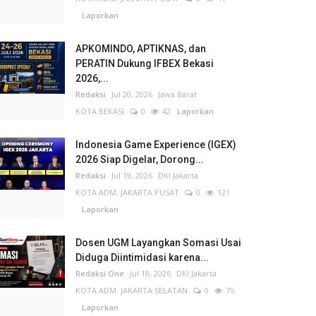
Laporkan
APKOMINDO, APTIKNAS, dan
PERATIN Dukung IFBEX Bekasi
2026,...
Redaksi
Jul 20, 2026
Jawa Barat
KOTA BEKASI
0
42
Laporkan
Indonesia Game Experience (IGEX)
2026 Siap Digelar, Dorong...
Redaksi
Jul 19, 2026
DKI Jakarta
KOTA ADM. JAKARTA PUSAT
0
121
Laporkan
Dosen UGM Layangkan Somasi Usai
Diduga Diintimidasi karena...
Redaksi One
Jul 18, 2026
DKI Jakarta
KOTA ADM. JAKARTA SELATAN
0
75
Laporkan