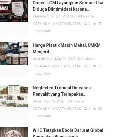
Dosen UGM Layangkan Somasi Usai
Diduga Diintimidasi karena...
Redaksi One
Jul 18, 2026
DKI Jakarta
KOTA ADM. JAKARTA SELATAN
0
75
Laporkan
Harga Plastik Masih Mahal, UMKM
Menjerit
Desi Amelia
May 29, 2026
DKI Jakarta
KOTA ADM. JAKARTA SELATAN
0
87
Laporkan
Neglected Tropical Diseases:
Penyakit yang Terlupakan,...
Dewi
May 25, 2026
DKI Jakarta
KOTA ADM. JAKARTA SELATAN
0
65
Laporkan
WHO Tetapkan Ebola Darurat Global,
Kemenkes Wanti-wanti...