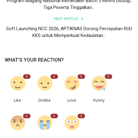
Program Magang Nasional Kemenaker Batch 3 Resmi Ditutup,
Tiga Peserta Tinggalkan...
NEXT ARTICLE
Soft Launching NCC 2026, APTIKNAS Dorong Percepatan RUU
KKS untuk Memperkuat Kedaulatan...
WHAT'S YOUR REACTION?
0
0
0
0
Like
Dislike
Love
Funny
0
0
0