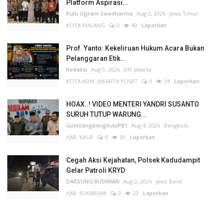
Platform Aspirasi...
Putu Ugram Swadharma
Aug 2, 2026
Jawa Timur
KOTA MALANG
0
40
Laporkan
Prof. Yanto: Kekeliruan Hukum Acara Bukan
Pelanggaran Etik...
Redaksi
Aug 3, 2026
DKI Jakarta
KOTA ADM. JAKARTA PUSAT
0
34
Laporkan
HOAX..! VIDEO MENTERI YANDRI SUSANTO
SURUH TUTUP WARUNG...
GuetilangbengkuluPB1
Aug 4, 2026
Bengkulu
KAB. KAUR
0
30
Laporkan
Cegah Aksi Kejahatan, Polsek Kadudampit
Gelar Patroli KRYD
DARSONO BUDIMAN
Aug 2, 2026
Jawa Barat
KAB. SUKABUMI
0
22
Laporkan