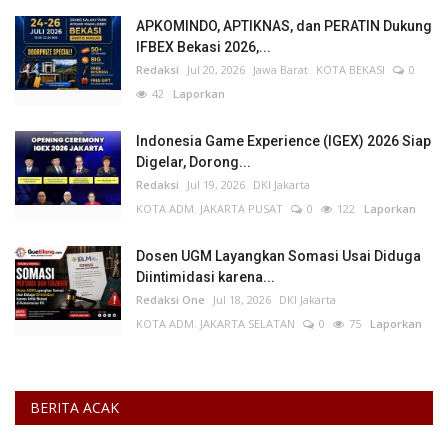
APKOMINDO, APTIKNAS, dan PERATIN Dukung
IFBEX Bekasi 2026,...
Redaksi
Jul 20, 2026
Jawa Barat
KOTA BEKASI
0
42
Laporkan
Indonesia Game Experience (IGEX) 2026 Siap
Digelar, Dorong...
Redaksi
Jul 19, 2026
DKI Jakarta
KOTA ADM. JAKARTA PUSAT
0
122
Laporkan
Dosen UGM Layangkan Somasi Usai Diduga
Diintimidasi karena...
Redaksi One
Jul 18, 2026
DKI Jakarta
KOTA ADM. JAKARTA SELATAN
0
75
Laporkan
BERITA ACAK