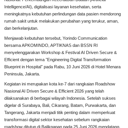
Intelligence/AI), digitalisasi layanan kesehatan, serta
Kesehatan
meningkatnya kebutuhan perlindungan data pasien mendorong
rumah sakit untuk melakukan perubahan yang terukur, aman,
Layanan Publik
dan berkelanjutan.
Menjawab kebutuhan tersebut, Yorindo Communication
Perempuan/Anak
bersama APKOMINDO, APTIKNAS dan BSSN RI
menyelenggarakan Workshop & Festival AI Driven Secure &
Efficient dengan tema "Engineering Digital Transformation
Blueprint in Hospital" pada Rabu, 10 Juni 2026 di Hotel Menara
Peninsula, Jakarta.
Kegiatan ini merupakan kota ke-7 dari rangkaian Roadshow
Nasional AI Driven Secure & Efficient 2026 yang telah
dilaksanakan di berbagai wilayah Indonesia. Setelah sukses
digelar di Surabaya, Bali, Cikarang, Batam, Purwakarta, dan
Tangerang, Jakarta menjadi titik penting dalam memperkuat
transformasi digital sektor kesehatan sebelum rangkaian
roadshow ditutup di Balikpapan pada 25 Juni 2026 mendatang.