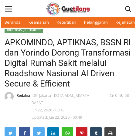
Beranda
Keamanan
Ketertiban
Pelanggaran
Kejahatan
Informasi Journalism
Masuk
Daftar
APKOMINDO, APTIKNAS, BSSN RI
dan Yorindo Dorong Transformasi
Beranda
Digital Rumah Sakit melalui
Daerah
Roadshow Nasional AI Driven
Secure & Efficient
Makan Bergizi
Redaksi
DKI Jakarta - KOTA ADM. JAKARTA
0
58
Warkop Digital
BARAT
Jun 22, 2026 - 00:43
Pelanggaran
Updated: Jun 22, 2026 - 00:49
Ketertiban