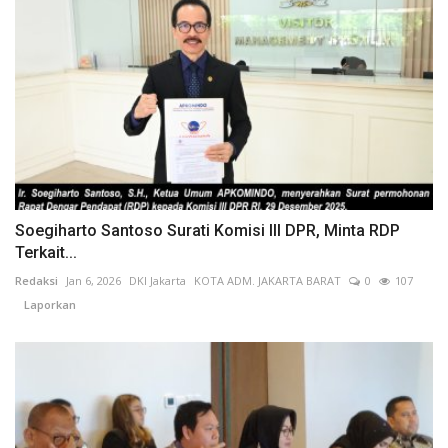
Soegiharto Santoso Surati Komisi III DPR, Minta RDP
Terkait...
Redaksi
Jan 6, 2026
DKI Jakarta
KOTA ADM. JAKARTA BARAT
0
107
Laporkan