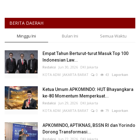
BERITA DAERAH
Minggu Ini
Bulan Ini
Semua Waktu
Empat Tahun Berturut-turut Masuk Top 100
Indonesian Law...
Redaksi
Jun 30, 2026
DKI Jakarta
KOTA ADM. JAKARTA BARAT
0
43
Laporkan
Ketua Umum APKOMINDO: HUT Bhayangkara
ke-80 Momentum Memperkuat...
Redaksi
Jun 29, 2026
DKI Jakarta
KOTA ADM. JAKARTA BARAT
0
79
Laporkan
APKOMINDO, APTIKNAS, BSSN RI dan Yorindo
Dorong Transformasi...
Redaksi
Jun 22, 2026
DKI Jakarta