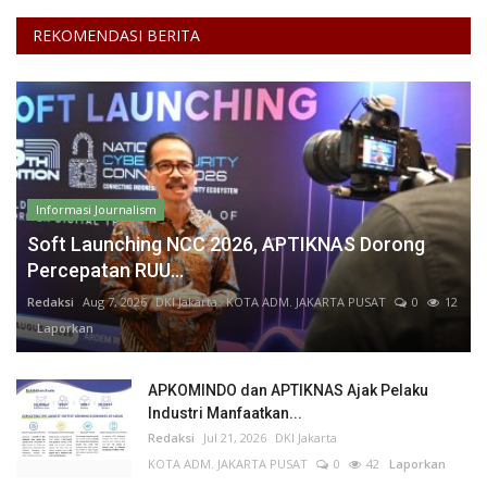
REKOMENDASI BERITA
Informasi Journalism
Soft Launching NCC 2026, APTIKNAS Dorong
Percepatan RUU...
Redaksi
Aug 7, 2026
DKI Jakarta
KOTA ADM. JAKARTA PUSAT
0
12
Laporkan
APKOMINDO dan APTIKNAS Ajak Pelaku
Industri Manfaatkan...
Redaksi
Jul 21, 2026
DKI Jakarta
KOTA ADM. JAKARTA PUSAT
0
42
Laporkan