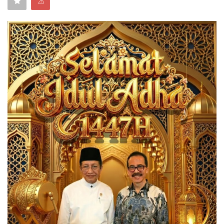
⚠
Keamanan
Kejahatan
Cybers Event
UMKM & Ekonomi Kreatif
Pekerja Migran Indonesia
Ekonomi
Pendidikan
Informasi Journalism
Olahraga