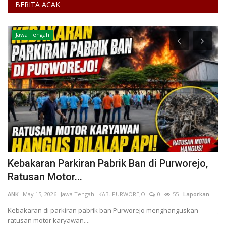
BERITA ACAK
Jawa Tengah
Kebakaran Parkiran Pabrik Ban di Purworejo,
J
Ratusan Motor...
S
ANK
May 15, 2026
Jawa Tengah
KAB. PURWOREJO
0
55
Laporkan
AN
Kebakaran di parkiran pabrik ban Purworejo menghanguskan
Ja
ratusan motor karyawan....
ta