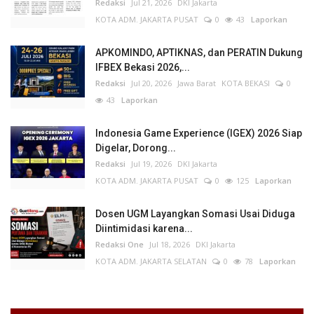
Redaksi
Jul 21, 2026
DKI Jakarta
KOTA ADM. JAKARTA PUSAT
0
43
Laporkan
APKOMINDO, APTIKNAS, dan PERATIN Dukung
IFBEX Bekasi 2026,...
Redaksi
Jul 20, 2026
Jawa Barat
KOTA BEKASI
0
43
Laporkan
Indonesia Game Experience (IGEX) 2026 Siap
Digelar, Dorong...
Redaksi
Jul 19, 2026
DKI Jakarta
KOTA ADM. JAKARTA PUSAT
0
125
Laporkan
Dosen UGM Layangkan Somasi Usai Diduga
Diintimidasi karena...
Redaksi One
Jul 18, 2026
DKI Jakarta
KOTA ADM. JAKARTA SELATAN
0
78
Laporkan