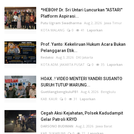
*HEBOH! Dr. Sri Untari Luncurkan "ASTARI"
Platform Aspirasi...
Putu Ugram Swadharma
Aug 2, 2026
Jawa Timur
KOTA MALANG
0
41
Laporkan
Prof. Yanto: Kekeliruan Hukum Acara Bukan
Pelanggaran Etik...
Redaksi
Aug 3, 2026
DKI Jakarta
KOTA ADM. JAKARTA PUSAT
0
35
Laporkan
HOAX..! VIDEO MENTERI YANDRI SUSANTO
SURUH TUTUP WARUNG...
GuetilangbengkuluPB1
Aug 4, 2026
Bengkulu
KAB. KAUR
0
31
Laporkan
Cegah Aksi Kejahatan, Polsek Kadudampit
Gelar Patroli KRYD
DARSONO BUDIMAN
Aug 2, 2026
Jawa Barat
KAB. SUKABUMI
0
22
Laporkan