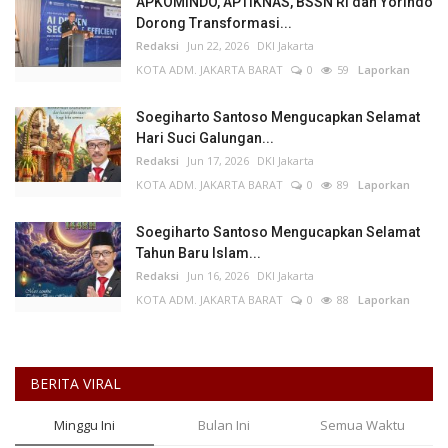
APKOMINDO, APTIKNAS, BSSN RI dan Yorindo
Dorong Transformasi...
Redaksi
Jun 22, 2026
DKI Jakarta
KOTA ADM. JAKARTA BARAT
0
59
Laporkan
Soegiharto Santoso Mengucapkan Selamat
Hari Suci Galungan...
Redaksi
Jun 17, 2026
DKI Jakarta
KOTA ADM. JAKARTA BARAT
0
89
Laporkan
Soegiharto Santoso Mengucapkan Selamat
Tahun Baru Islam...
Redaksi
Jun 16, 2026
DKI Jakarta
KOTA ADM. JAKARTA BARAT
0
88
Laporkan
BERITA VIRAL
Minggu Ini
Bulan Ini
Semua Waktu