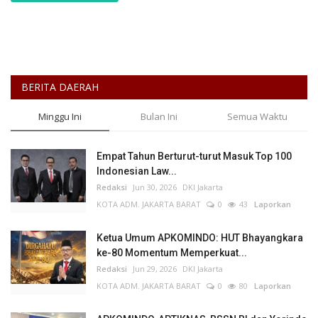
BERITA DAERAH
Minggu Ini
Bulan Ini
Semua Waktu
Empat Tahun Berturut-turut Masuk Top 100
Indonesian Law...
Redaksi
Jun 30, 2026
DKI Jakarta
KOTA ADM. JAKARTA BARAT
0
43
Laporkan
Ketua Umum APKOMINDO: HUT Bhayangkara
ke-80 Momentum Memperkuat...
Redaksi
Jun 29, 2026
DKI Jakarta
KOTA ADM. JAKARTA BARAT
0
80
Laporkan