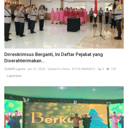
Dirreskrimsus Berganti, Ini Daftar Pejabat yang
Diserahterimakan...
Zulkifli Liputo
Jan 31, 2024
Sulawesi Utara
KOTA MANADO
0
139
Laporkan