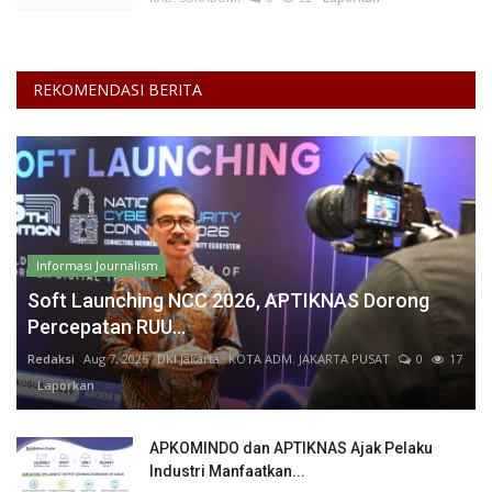
REKOMENDASI BERITA
Informasi Journalism
Soft Launching NCC 2026, APTIKNAS Dorong
Percepatan RUU...
Redaksi
Aug 7, 2026
DKI Jakarta
KOTA ADM. JAKARTA PUSAT
0
17
Laporkan
APKOMINDO dan APTIKNAS Ajak Pelaku
Industri Manfaatkan...