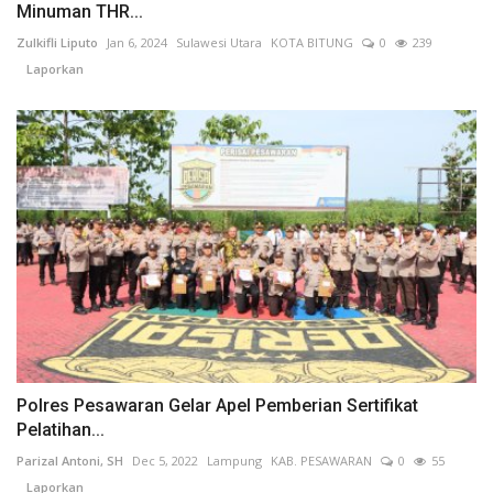
Minuman THR...
Zulkifli Liputo
Jan 6, 2024
Sulawesi Utara
KOTA BITUNG
0
239
Laporkan
Polres Pesawaran Gelar Apel Pemberian Sertifikat
Pelatihan...
Parizal Antoni, SH
Dec 5, 2022
Lampung
KAB. PESAWARAN
0
55
Laporkan