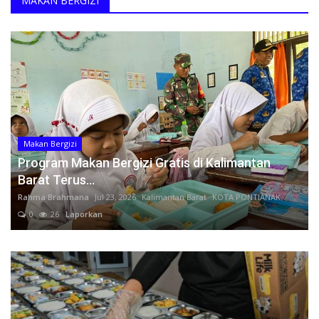
MAKAN BERGIZI
Dosen UGM Layangkan Somasi Usai Diduga Diintimidasi karena Kritik Mutasi di Kementerian PU
Kesehatan
15 Tahun Dugaan Rekayasa Hukum APKOMINDO Belum Berakhir: Berkas Kasasi No. 431 K/TUN/2026 Diterima Mahkamah Agung pada 6 Mei 2026
APKOMINDO dan APTIKNAS Siap Bersinergi Sukseskan Indonesia Application Summit (IN-APPS) 2026, Mendorong Indonesia Menjadi Pusat Inovasi Aplikasi Digital Dunia
Layanan Publik
APKOMINDO dan APTIKNAS Banten Bersama Kadin Indonesia Institut dan Kadin Pelabuhan Perkuat Kolaborasi Pengembangan SDM Digital Sektor Kepelabuhanan dan Industri di Banten
APKOMINDO dan APTIKNAS Dukung DTI-CX 2026, Perkuat Kolaborasi Transformasi Digital Nasional
Perempuan/Anak
Empat Tahun Berturut-turut Masuk Top 100 Indonesian Law Firms, Mustika Raja Law Office Perkuat Peran sebagai Mitra Strategis Dunia Usaha
Makan Bergizi
APKOMINDO dan APTIKNAS Dukung Pembentukan Konsorsium Nasional AI Humanoid Indonesia, Dorong Kolaborasi, Standarisasi, dan Aspek Safety Menuju Indonesia sebagai Pemain Global
Program Makan Bergizi Gratis di Kalimantan
Ketua Umum APKOMINDO: HUT Bhayangkara ke-80 Momentum Memperkuat Penegakan Hukum dan Keamanan Digital Menuju Indonesia Emas 2045
Barat Terus...
APKOMINDO, APTIKNAS, BSSN RI dan Yorindo Dorong Transformasi Digital Rumah Sakit melalui Roadshow Nasional AI Driven Secure & Efficient
Rahma Brahmana
Jul 23, 2026
Kalimantan Barat
KOTA PONTIANAK
PERATIN dan FH Universitas Tanjungpura Resmi Jalin Kerja Sama Strategis untuk Memperkuat Ekosistem Hukum Digital dan Pengembangan Profesi Advokat
0
26
Laporkan
Soegiharto Santoso Mengucapkan Selamat Hari Suci Galungan dan Kuningan 17 & 27 Juni 2026
Soegiharto Santoso Mengucapkan Selamat Tahun Baru Islam 1 Muharam 1448 Hijriah
PERATIN dan Pusdik MK RI Jalin Kerja Sama PPHKWN, Perkuat Pemahaman Konstitusi Advokat di Era Digital
Roadshow Nasional AI-Driven di Banten: APKOMINDO, APTIKNAS, KADIN, dan Yorindo Dorong Industri Manufaktur Bangun AI Mandiri serta Perkuat Ekosistem Keamanan Siber
Opini Sekjen PERATIN: Perkara Nadiem Makarim Kuat di Unsur Penyalahgunaan Wewenang, Namun Lemah di Bukti Aliran Dana Pribadi