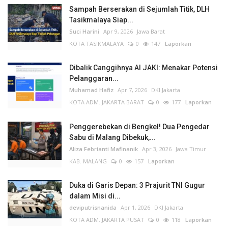
Sampah Berserakan di Sejumlah Titik, DLH
Tasikmalaya Siap...
Suci Harini
Apr 9, 2026
Jawa Barat
KOTA TASIKMALAYA
0
147
Laporkan
Dibalik Canggihnya AI JAKI: Menakar Potensi
Pelanggaran...
Muhamad Hafiz
Apr 7, 2026
DKI Jakarta
KOTA ADM. JAKARTA BARAT
0
177
Laporkan
Penggerebekan di Bengkel! Dua Pengedar
Sabu di Malang Dibekuk,...
Aliza Febrianti Mafinanik
Apr 3, 2026
Jawa Timur
KAB. MALANG
0
157
Laporkan
Duka di Garis Depan: 3 Prajurit TNI Gugur
dalam Misi di...
deviputrisnanida
Apr 1, 2026
DKI Jakarta
KOTA ADM. JAKARTA PUSAT
0
118
Laporkan