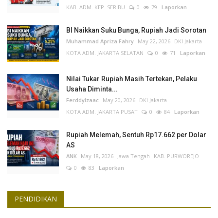
KAB. ADM. KEP. SERIBU
0
79
Laporkan
BI Naikkan Suku Bunga, Rupiah Jadi Sorotan
Muhammad Apriza Fahry
May 22, 2026
DKI Jakarta
KOTA ADM. JAKARTA SELATAN
0
71
Laporkan
Nilai Tukar Rupiah Masih Tertekan, Pelaku
Usaha Diminta...
FerddyIzaac
May 20, 2026
DKI Jakarta
KOTA ADM. JAKARTA PUSAT
0
84
Laporkan
Rupiah Melemah, Sentuh Rp17.662 per Dolar
AS
ANK
May 18, 2026
Jawa Tengah
KAB. PURWOREJO
0
83
Laporkan
PENDIDIKAN