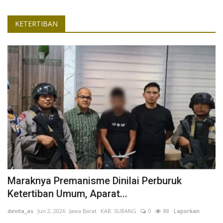
KETERTIBAN
Maraknya Premanisme Dinilai Perburuk
Ketertiban Umum, Aparat...
devita_as
Jun 2, 2026
Jawa Barat
KAB. SUBANG
0
88
Laporkan