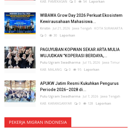
KAB. PAMEKASAN
0
54
Laporkan
WIBAWA Grow Day 2026 Perkuat Ekosistem
Kewirausahaan Mahasiswa...
Kristin
Jul 21, 2026
Jawa Tengah
KOTA SURAKARTA
0
30
Laporkan
PAGUYUBAN KOPWAN SEKAR ARTA MULIA
WUJUDKAN "KOPERASI BERDAYA,...
Putu Ugram Swadharma
Jul 15, 2026
Jawa Timur
KAB. MALANG
0
95
Laporkan
APUKW Jatim Resmi Kukuhkan Pengurus
Periode 2026–2028 di...
Putu Ugram Swadharma
Jul 7, 2026
Jawa Tengah
KAB. KARANGANYAR
0
128
Laporkan
PEKERJA MIGRAN INDONESIA