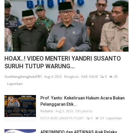
HOAX..! VIDEO MENTERI YANDRI SUSANTO
SURUH TUTUP WARUNG...
GuetilangbengkuluPB1
Aug 4, 2026
Bengkulu
KAB. KAUR
0
30
Laporkan
Prof. Yanto: Kekeliruan Hukum Acara Bukan
Pelanggaran Etik...
Redaksi
Aug 3, 2026
DKI Jakarta
KOTA ADM. JAKARTA PUSAT
0
34
Laporkan
APKOMINDO dan APTIKNAS Ajak Pelaku