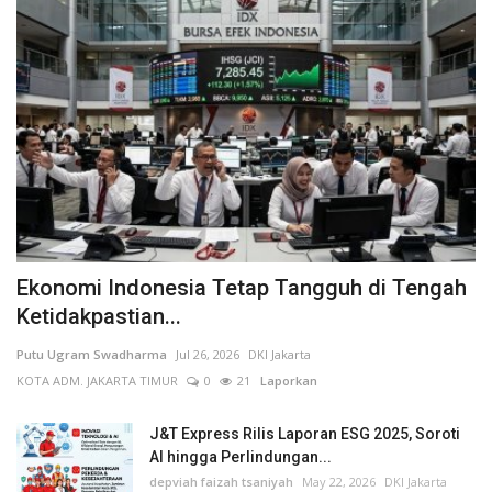
Ekonomi Indonesia Tetap Tangguh di Tengah
Ketidakpastian...
Putu Ugram Swadharma
Jul 26, 2026
DKI Jakarta
KOTA ADM. JAKARTA TIMUR
0
21
Laporkan
J&T Express Rilis Laporan ESG 2025, Soroti
AI hingga Perlindungan...
depviah faizah tsaniyah
May 22, 2026
DKI Jakarta