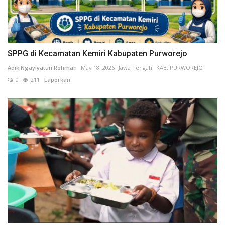
SPPG di Kecamatan Kemiri Kabupaten Purworejo
Adik Ngayiyatun Rohmah
May 18, 2026
Jawa Tengah
KAB. PURWOREJO
0
211
Laporkan