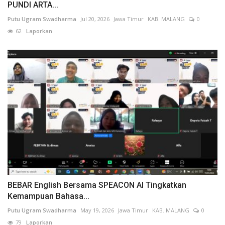
PUNDI ARTA...
Putu Ugram Swadharma
Jul 20, 2026
Jawa Timur
KAB. MALANG
0
62
Laporkan
BEBAR English Bersama SPEACON AI Tingkatkan
Kemampuan Bahasa...
Putu Ugram Swadharma
May 19, 2026
Jawa Timur
KAB. MALANG
0
79
Laporkan