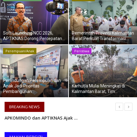
Keamanan
Kejahatan
Soft Launching NCC 2026,
Pemerintah Provinsi Kalimantan
APTIKNAS Dorong Percepatan...
Barat Perkuat Transformasi...
Cybers Event
Perempuan/Anak
Peristiwa
UMKM & Ekonomi Kreatif
Pekerja Migran Indonesia
Perlindungan Perempuan dan
Anak Jadi Prioritas
Karhutla Mulai Meningkat di
Ekonomi
Pembangunan...
Kalimantan Barat, Tim...
Pendidikan
BREAKING NEWS
APKOMINDO dan APTIKNAS Ajak Pelaku Industri Manfaatkan IEAE Indonesia 2026 sebagai Momentum Mempercepat Transformasi Industri Elektronik Nasional
Informasi Journalism
APKOMINDO, APTIKNAS, dan PERATIN Dukung IFBEX Bekasi 2026, Soegiharto Santoso: Era Agentic AI Akan Mengubah Masa Depan Bisnis Franchise
Olahraga
Indonesia Game Experience (IGEX) 2026 Siap Digelar, Dorong Kolaborasi Nasional Menuju Indonesia sebagai Pusat Inovasi Game dan AI