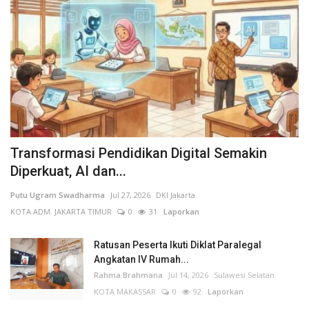
Transformasi Pendidikan Digital Semakin
Diperkuat, AI dan...
Putu Ugram Swadharma
Jul 27, 2026
DKI Jakarta
KOTA ADM. JAKARTA TIMUR
0
31
Laporkan
Ratusan Peserta Ikuti Diklat Paralegal
Angkatan IV Rumah...
Rahma Brahmana
Jul 14, 2026
Sulawesi Selatan
KOTA MAKASSAR
0
92
Laporkan