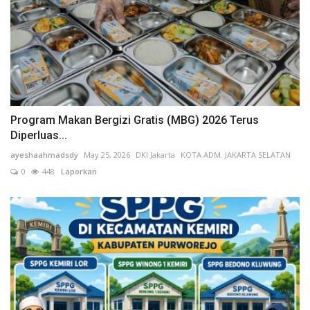
Soft Launching NCC 2026, APTIKNAS Dorong Percepatan RUU KKS untuk Memperkuat Kedaulatan Digital Indonesia
Prof. Yanto: Kekeliruan Hukum Acara Bukan Pelanggaran Etik Hakim, Koreksi Dilakukan Melalui Upaya Hukum
Program Makan Bergizi Gratis (MBG) 2026 Terus
Diperluas...
ayeshaahmadsdy
May 25, 2026
DKI Jakarta
KOTA ADM. JAKARTA SELATAN
0
448
Laporkan