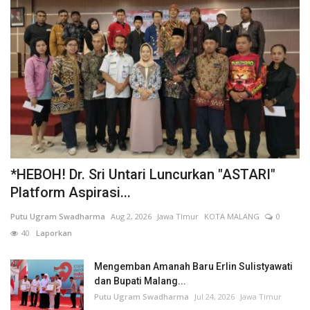
*HEBOH! Dr. Sri Untari Luncurkan "ASTARI"
Platform Aspirasi...
Putu Ugram Swadharma
Aug 2, 2026
Jawa Timur
KOTA MALANG
0
40
Laporkan
Mengemban Amanah Baru Erlin Sulistyawati
dan Bupati Malang...
Putu Ugram Swadharma
Jul 24, 2026
Jawa Timur