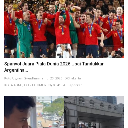
Spanyol Juara Piala Dunia 2026 Usai Tundukkan
Argentina...
Putu Ugram Swadharma
Jul 20, 2026
DKI Jakarta
KOTA ADM. JAKARTA TIMUR
0
34
Laporkan