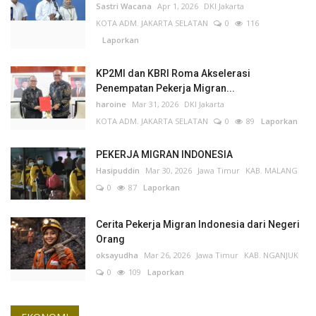
Sastri Wacana
Apr 1, 2026
DKI Jakarta
KOTA ADM. JAKARTA SELATAN
0
116
Laporkan
KP2MI dan KBRI Roma Akselerasi
Penempatan Pekerja Migran...
haroine
Mar 31, 2026
DKI Jakarta
KOTA ADM. JAKARTA SELATAN
0
89
Laporkan
PEKERJA MIGRAN INDONESIA
Hasipuddin
Mar 30, 2026
Jawa Timur
KAB. MALANG
0
87
Laporkan
Cerita Pekerja Migran Indonesia dari Negeri
Orang
oksayudha
Mar 26, 2026
Jawa Timur
KAB. NGANJUK
0
109
Laporkan