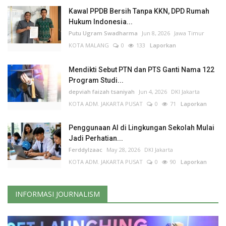
Kawal PPDB Bersih Tanpa KKN, DPD Rumah
Hukum Indonesia...
Putu Ugram Swadharma
Jun 8, 2026
Jawa Timur
KOTA MALANG
0
133
Laporkan
Mendikti Sebut PTN dan PTS Ganti Nama 122
Program Studi...
depviah faizah tsaniyah
Jun 4, 2026
DKI Jakarta
KOTA ADM. JAKARTA PUSAT
0
71
Laporkan
Penggunaan AI di Lingkungan Sekolah Mulai
Jadi Perhatian...
FerddyIzaac
May 28, 2026
DKI Jakarta
KOTA ADM. JAKARTA PUSAT
0
90
Laporkan
INFORMASI JOURNALISM