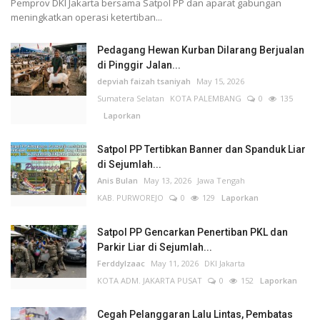
Pemprov DKI Jakarta bersama Satpol PP dan aparat gabungan
meningkatkan operasi ketertiban...
Pedagang Hewan Kurban Dilarang Berjualan
di Pinggir Jalan...
depviah faizah tsaniyah
May 15, 2026
Sumatera Selatan
KOTA PALEMBANG
0
135
Laporkan
Satpol PP Tertibkan Banner dan Spanduk Liar
di Sejumlah...
Anis Bulan
May 13, 2026
Jawa Tengah
KAB. PURWOREJO
0
129
Laporkan
Satpol PP Gencarkan Penertiban PKL dan
Parkir Liar di Sejumlah...
FerddyIzaac
May 11, 2026
DKI Jakarta
KOTA ADM. JAKARTA PUSAT
0
152
Laporkan
Cegah Pelanggaran Lalu Lintas, Pembatas