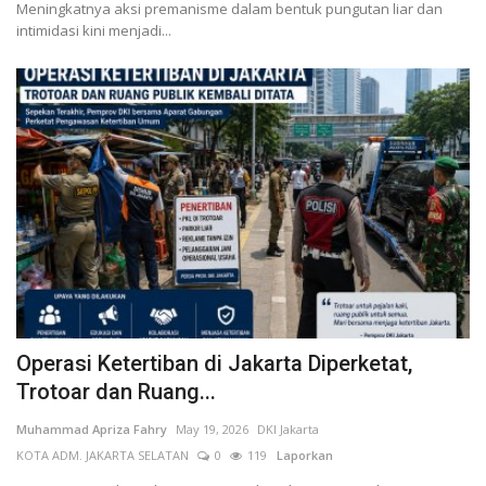
Meningkatnya aksi premanisme dalam bentuk pungutan liar dan
intimidasi kini menjadi...
Operasi Ketertiban di Jakarta Diperketat,
Trotoar dan Ruang...
Muhammad Apriza Fahry
May 19, 2026
DKI Jakarta
KOTA ADM. JAKARTA SELATAN
0
119
Laporkan