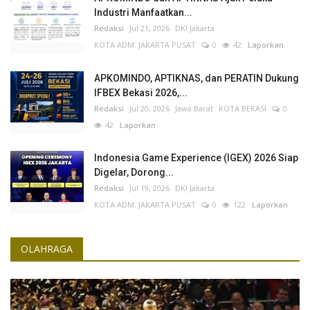
Industri Manfaatkan...
Redaksi
Jul 21, 2026
DKI Jakarta
KOTA ADM. JAKARTA PUSAT
0
42
Laporkan
APKOMINDO, APTIKNAS, dan PERATIN Dukung
IFBEX Bekasi 2026,...
Redaksi
Jul 20, 2026
Jawa Barat
KOTA BEKASI
0
42
Laporkan
Indonesia Game Experience (IGEX) 2026 Siap
Digelar, Dorong...
Redaksi
Jul 19, 2026
DKI Jakarta
KOTA ADM. JAKARTA PUSAT
0
122
Laporkan
OLAHRAGA