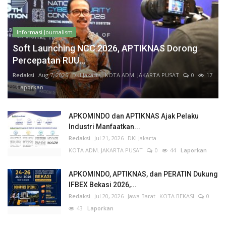
Informasi Journalism
Soft Launching NCC 2026, APTIKNAS Dorong
Percepatan RUU...
Redaksi
Aug 7, 2026
DKI Jakarta
KOTA ADM. JAKARTA PUSAT
0
17
Laporkan
APKOMINDO dan APTIKNAS Ajak Pelaku
Industri Manfaatkan...
Redaksi
Jul 21, 2026
DKI Jakarta
KOTA ADM. JAKARTA PUSAT
0
44
Laporkan
APKOMINDO, APTIKNAS, dan PERATIN Dukung
IFBEX Bekasi 2026,...
Redaksi
Jul 20, 2026
Jawa Barat
KOTA BEKASI
0
43
Laporkan