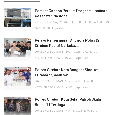
Pemkot Cirebon Perkuat Program Jaminan
Kesehatan Nasional...
alfarizqdhy
May 25, 2026
Jawa Barat
KOTA CIREBON
0
88
Laporkan
Pelaku Penyerangan Anggota Polisi Di
Cirebon Positif Narkoba,...
DARSONO BUDIMAN
Nov 7, 2025
Jawa Barat
KOTA CIREBON
0
81
Laporkan
Polres Cirebon Kota Bongkar Sindikat
Curanmor,Salah Satu...
DARSONO BUDIMAN
May 19, 2025
Jawa Barat
KOTA CIREBON
0
85
Laporkan
Polres Cirebon Kota Gelar Patroli Skala
Besar, 11 Terduga...
DARSONO BUDIMAN
May 15, 2025
Jawa Barat