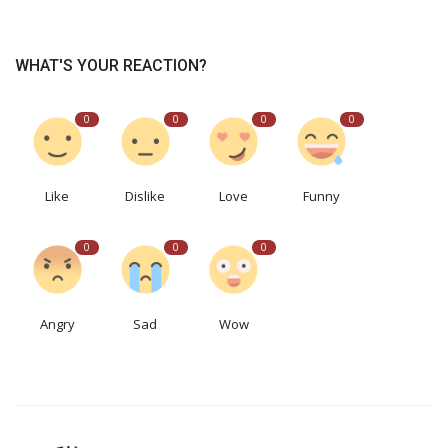
WHAT'S YOUR REACTION?
0
0
0
0
Like
Dislike
Love
Funny
0
0
0
Angry
Sad
Wow