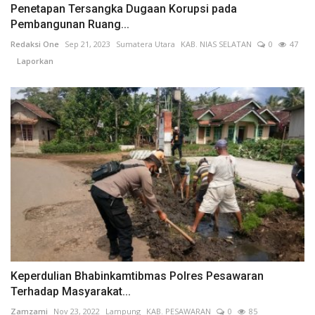
Penetapan Tersangka Dugaan Korupsi pada
Pembangunan Ruang...
Redaksi One
Sep 21, 2023
Sumatera Utara
KAB. NIAS SELATAN
0
47
Laporkan
Keperdulian Bhabinkamtibmas Polres Pesawaran
Terhadap Masyarakat...
Zamzami
Nov 23, 2022
Lampung
KAB. PESAWARAN
0
85