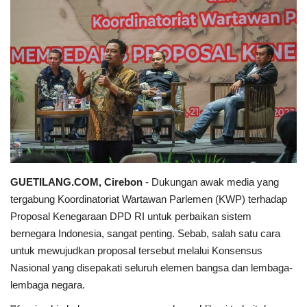
Keamanan
Kejahatan
Cybers Event
UMKM & Ekonomi Kreatif
Pekerja Migran Indonesia
GUETILANG.COM, Cirebon
- Dukungan awak media yang
Ekonomi
tergabung Koordinatoriat Wartawan Parlemen (KWP) terhadap
Proposal Kenegaraan DPD RI untuk perbaikan sistem
Pendidikan
bernegara Indonesia, sangat penting. Sebab, salah satu cara
untuk mewujudkan proposal tersebut melalui Konsensus
Informasi Journalism
Nasional yang disepakati seluruh elemen bangsa dan lembaga-
lembaga negara.
Olahraga