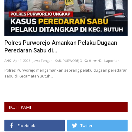
Polres Purworejo Amankan Pelaku Dugaan
P
Peredaran Sabu di...
B
ANK
Apr 1, 2026
Jawa Tengah
KAB. PURWOREJO
0
42
Laporkan
Fa
L
Polres Purworejo mengamankan seorang pelaku dugaan peredaran
sabu di Kecamatan Butuh...
Me
Pr
IKUTI KAMI
Facebook
Twitter