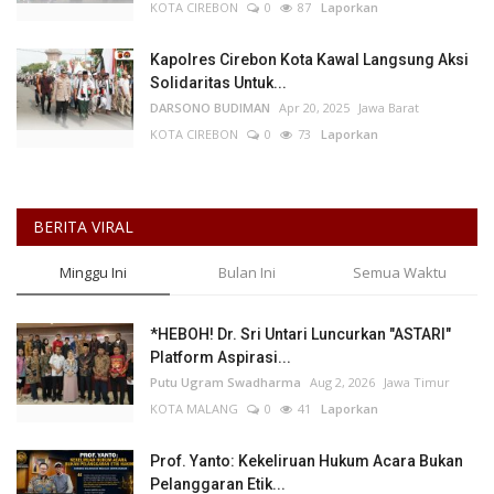
KOTA CIREBON
0
87
Laporkan
Kapolres Cirebon Kota Kawal Langsung Aksi
Solidaritas Untuk...
DARSONO BUDIMAN
Apr 20, 2025
Jawa Barat
KOTA CIREBON
0
73
Laporkan
BERITA VIRAL
Minggu Ini
Bulan Ini
Semua Waktu
*HEBOH! Dr. Sri Untari Luncurkan "ASTARI"
Platform Aspirasi...
Putu Ugram Swadharma
Aug 2, 2026
Jawa Timur
KOTA MALANG
0
41
Laporkan
Prof. Yanto: Kekeliruan Hukum Acara Bukan
Pelanggaran Etik...