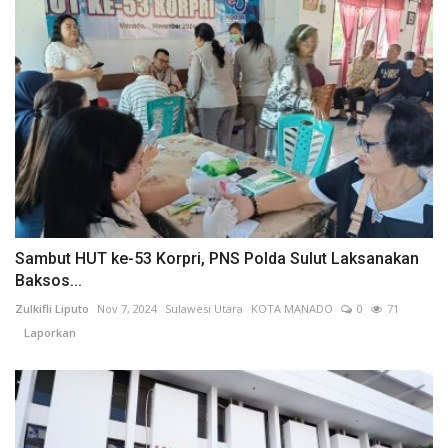
Sambut HUT ke-53 Korpri, PNS Polda Sulut Laksanakan
Baksos...
Zulkifli Liputo
Nov 7, 2024
Sulawesi Utara
KOTA MANADO
0
71
Laporkan