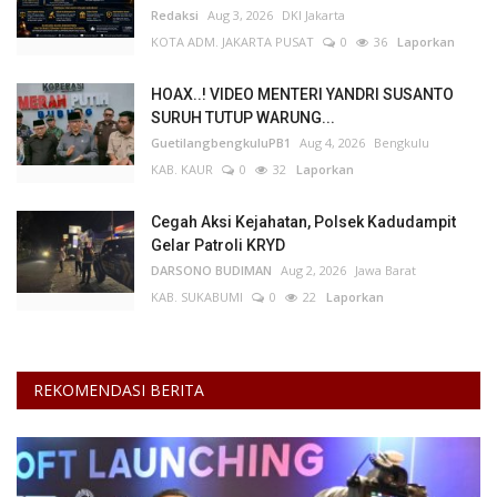
Redaksi
Aug 3, 2026
DKI Jakarta
KOTA ADM. JAKARTA PUSAT
0
36
Laporkan
HOAX..! VIDEO MENTERI YANDRI SUSANTO
SURUH TUTUP WARUNG...
GuetilangbengkuluPB1
Aug 4, 2026
Bengkulu
KAB. KAUR
0
32
Laporkan
Cegah Aksi Kejahatan, Polsek Kadudampit
Gelar Patroli KRYD
DARSONO BUDIMAN
Aug 2, 2026
Jawa Barat
KAB. SUKABUMI
0
22
Laporkan
REKOMENDASI BERITA