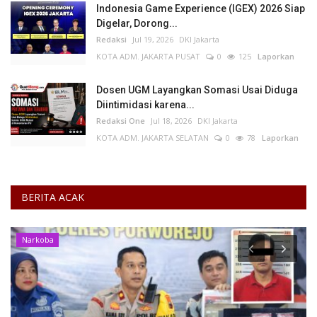
Indonesia Game Experience (IGEX) 2026 Siap
Digelar, Dorong...
Redaksi
Jul 19, 2026
DKI Jakarta
KOTA ADM. JAKARTA PUSAT
0
125
Laporkan
Dosen UGM Layangkan Somasi Usai Diduga
Diintimidasi karena...
Redaksi One
Jul 18, 2026
DKI Jakarta
KOTA ADM. JAKARTA SELATAN
0
78
Laporkan
BERITA ACAK
Narkoba