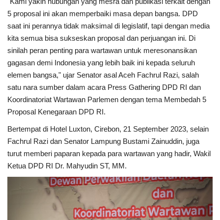
"Kami yakin hubungan yang mesra dan publikasi terkait dengan
5 proposal ini akan memperbaiki masa depan bangsa. DPD
Kesehatan
saat ini perannya tidak maksimal di legislatif, tapi dengan media
kita semua bisa sukseskan proposal dan perjuangan ini. Di
Layanan Publik
sinilah peran penting para wartawan untuk meresonansikan
gagasan demi Indonesia yang lebih baik ini kepada seluruh
Perempuan/Anak
elemen bangsa," ujar Senator asal Aceh Fachrul Razi, salah
satu nara sumber dalam acara Press Gathering DPD RI dan
Koordinatoriat Wartawan Parlemen dengan tema Membedah 5
Proposal Kenegaraan DPD RI.
Bertempat di Hotel Luxton, Cirebon, 21 September 2023, selain
Fachrul Razi dan Senator Lampung Bustami Zainuddin, juga
turut memberi paparan kepada para wartawan yang hadir, Wakil
Ketua DPD RI Dr. Mahyudin ST, MM.