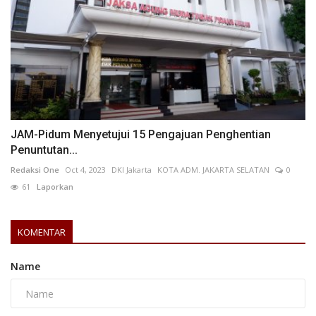
JAM-Pidum Menyetujui 15 Pengajuan Penghentian
Penuntutan...
Redaksi One
Oct 4, 2023
DKI Jakarta
KOTA ADM. JAKARTA SELATAN
0
61
Laporkan
KOMENTAR
Name