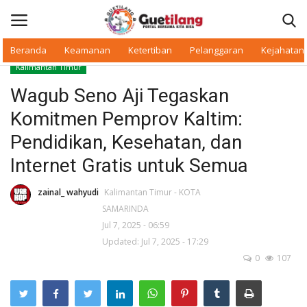
Beranda
Keamanan
Ketertiban
Pelanggaran
Kejahatan
Kalimantan Timur
Masuk
Daftar
Wagub Seno Aji Tegaskan
Komitmen Pemprov Kaltim:
Beranda
Pendidikan, Kesehatan, dan
Daerah
Internet Gratis untuk Semua
Makan Bergizi
zainal_ wahyudi
Kalimantan Timur - KOTA
SAMARINDA
Jul 7, 2025 - 06:59
Warkop Digital
Updated: Jul 7, 2025 - 17:29
0
107
Pelanggaran
Ketertiban