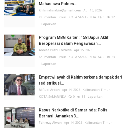
Mahasiswa Polnes...
khilmiahnabia@gmail.com
Apr 16, 2026
Kalimantan Timur
KOTA SAMARINDA
0
32
Laporkan
Program MBG Kaltim: 158 Dapur Aktif
Beroperasi dalam Pengawasan...
Annisa Putri Thifalda
Apr 15, 2026
Kalimantan Timur
KOTA SAMARINDA
0
63
Laporkan
Empat wilayah di Kaltim terkena dampak dari
redistribusi...
M Rudi Arban
Apr 14, 2026
Kalimantan Timur
KOTA SAMARINDA
0
35
Laporkan
Kasus Narkotika di Samarinda: Polisi
Berhasil Amankan 3...
Fahrezy Alwan
Apr 14, 2026
Kalimantan Timur