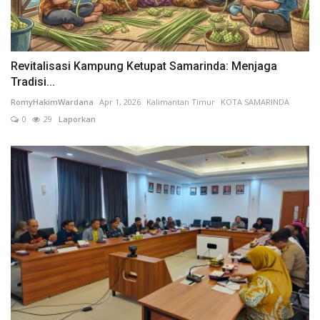
Revitalisasi Kampung Ketupat Samarinda: Menjaga
Tradisi...
RomyHakimWardana
Apr 1, 2026
Kalimantan Timur
KOTA SAMARINDA
0
29
Laporkan