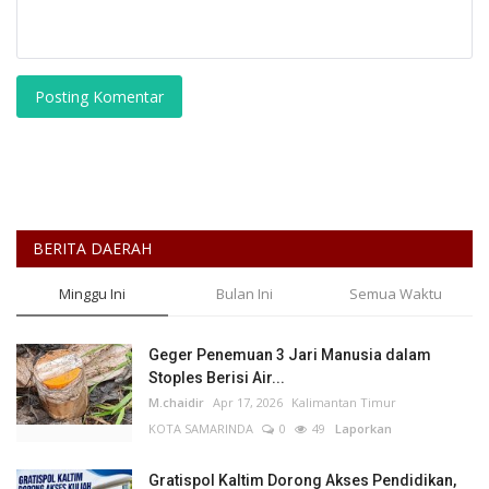
Posting Komentar
BERITA DAERAH
Minggu Ini
Bulan Ini
Semua Waktu
Geger Penemuan 3 Jari Manusia dalam
Stoples Berisi Air...
M.chaidir
Apr 17, 2026
Kalimantan Timur
KOTA SAMARINDA
0
49
Laporkan
Gratispol Kaltim Dorong Akses Pendidikan,