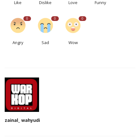
Like
Dislike
Love
Funny
0
0
0
Angry
Sad
Wow
zainal_ wahyudi