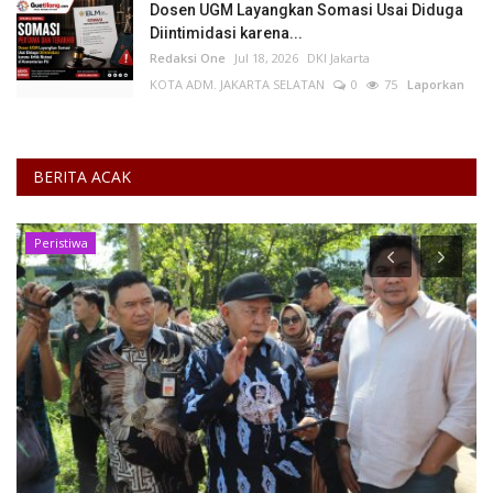
Dosen UGM Layangkan Somasi Usai Diduga
Diintimidasi karena...
Redaksi One
Jul 18, 2026
DKI Jakarta
KOTA ADM. JAKARTA SELATAN
0
75
Laporkan
BERITA ACAK
Peristiwa