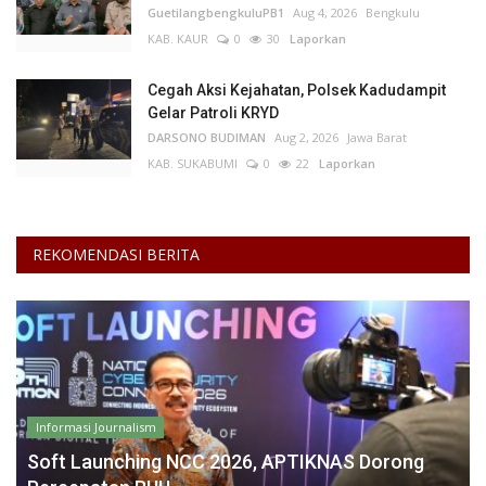
GuetilangbengkuluPB1
Aug 4, 2026
Bengkulu
KAB. KAUR
0
30
Laporkan
Cegah Aksi Kejahatan, Polsek Kadudampit
Gelar Patroli KRYD
DARSONO BUDIMAN
Aug 2, 2026
Jawa Barat
KAB. SUKABUMI
0
22
Laporkan
REKOMENDASI BERITA
Informasi Journalism
Soft Launching NCC 2026, APTIKNAS Dorong