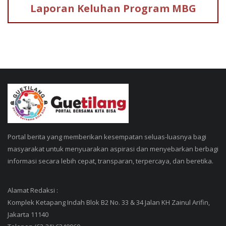
Laporan Keluhan
Program MBG
Portal berita yang memberikan kesempatan seluas-luasnya bagi
masyarakat untuk menyuarakan aspirasi dan menyebarkan berbagi
informasi secara lebih cepat, transparan, terpercaya, dan beretika.
Alamat Redaksi :
Komplek Ketapang Indah Blok B2 No. 33 & 34 Jalan KH Zainul Arifin,
Jakarta 11140