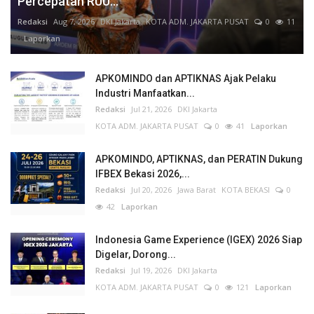
Percepatan RUU...
Redaksi
Aug 7, 2026
DKI Jakarta
KOTA ADM. JAKARTA PUSAT
0
11
Laporkan
APKOMINDO dan APTIKNAS Ajak Pelaku
Industri Manfaatkan...
Redaksi
Jul 21, 2026
DKI Jakarta
KOTA ADM. JAKARTA PUSAT
0
41
Laporkan
APKOMINDO, APTIKNAS, dan PERATIN Dukung
IFBEX Bekasi 2026,...
Redaksi
Jul 20, 2026
Jawa Barat
KOTA BEKASI
0
42
Laporkan
Indonesia Game Experience (IGEX) 2026 Siap
Digelar, Dorong...
Redaksi
Jul 19, 2026
DKI Jakarta
KOTA ADM. JAKARTA PUSAT
0
121
Laporkan