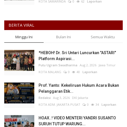
KOTA SAMARINDA
0
62
Laporkan
BERITA VIRAL
Minggu Ini
Bulan Ini
Semua Waktu
*HEBOH! Dr. Sri Untari Luncurkan "ASTARI"
Platform Aspirasi...
Putu Ugram Swadharma
Aug 2, 2026
Jawa Timur
KOTA MALANG
0
40
Laporkan
Prof. Yanto: Kekeliruan Hukum Acara Bukan
Pelanggaran Etik...
Redaksi
Aug 3, 2026
DKI Jakarta
KOTA ADM. JAKARTA PUSAT
0
34
Laporkan
HOAX..! VIDEO MENTERI YANDRI SUSANTO
SURUH TUTUP WARUNG...