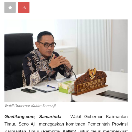
⚠
Keamanan
Kejahatan
Cybers Event
UMKM & Ekonomi Kreatif
Pekerja Migran Indonesia
Ekonomi
Pendidikan
Wakil Gubernur Kaltim Seno Aji
Informasi Journalism
Guetilang.com, Samarinda
– Wakil Gubernur Kalimantan
Timur, Seno Aji, menegaskan komitmen Pemerintah Provinsi
Olahraga
Kalimantan Timur (Pemprov Kaltim) untuk terus memperkuat