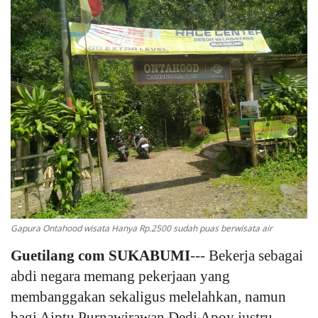
Keamanan
Kejahatan
Cybers Event
UMKM & Ekonomi Kreatif
Pekerja Migran Indonesia
Ekonomi
Gapura Ontahood wisata Hanya Rp.2500 sudah puas berwisata air
Pendidikan
Guetilang com SUKABUMI
--- Bekerja sebagai
abdi negara memang pekerjaan yang
Informasi Journalism
membanggakan sekaligus melelahkan, namun
Olahraga
bagi Aiptu Purnawirawan Dedi Apoy justru