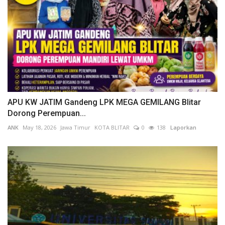
APU KW JATIM Gandeng LPK MEGA GEMILANG Blitar
Dorong Perempuan...
ANK
May 18, 2026
Jawa Timur
KOTA BLITAR
0
138
Laporkan