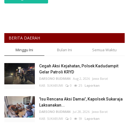
BERITA DAERAH
Minggu Ini
Bulan Ini
Semua Waktu
Cegah Aksi Kejahatan, Polsek Kadudampit
Gelar Patroli KRYD
DARSONO BUDIMAN
Aug 2, 2026
Jawa Barat
KAB. SUKABUMI
0
25
Laporkan
'Isu Rencana Aksi Damai', Kapolsek Sukaraja
Laksanakan...
DARSONO BUDIMAN
Jul 28, 2026
Jawa Barat
KAB. SUKABUMI
0
59
Laporkan