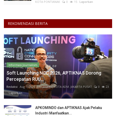
KOTA PONTIANAK
0
15
Laporkan
REKOMENDASI BERITA
Informasi Journalism
Soft Launching NCC 2026, APTIKNAS Dorong
Percepatan RUU...
Redaksi
Aug 7, 2026
DKI Jakarta
KOTA ADM. JAKARTA PUSAT
0
23
Laporkan
APKOMINDO dan APTIKNAS Ajak Pelaku
Industri Manfaatkan...