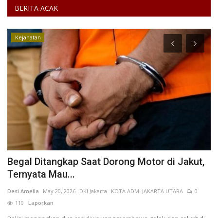
BERITA ACAK
Kejahatan
a
Begal Ditangkap Saat Dorong Motor di Jakut,
R
Ternyata Mau...
p
Desi Amelia
May 20, 2026
DKI Jakarta
KOTA ADM. JAKARTA UTARA
0
Ca
119
Laporkan