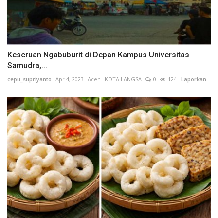
Keseruan Ngabuburit di Depan Kampus Universitas
Samudra,...
cepu_supriyanto
Apr 4, 2023
Aceh
KOTA LANGSA
0
124
Laporkan