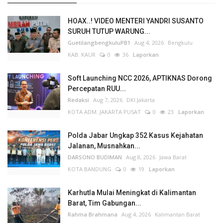
HOAX..! VIDEO MENTERI YANDRI SUSANTO
SURUH TUTUP WARUNG...
GuetilangbengkuluPB1
Aug 4, 2026
Bengkulu
KAB. KAUR
0
36
Laporkan
Soft Launching NCC 2026, APTIKNAS Dorong
Percepatan RUU...
Redaksi
Aug 7, 2026
DKI Jakarta
KOTA ADM. JAKARTA PUSAT
0
23
Laporkan
Polda Jabar Ungkap 352 Kasus Kejahatan
Jalanan, Musnahkan...
DARSONO BUDIMAN
Aug 8, 2026
Jawa Barat
KOTA BANDUNG
0
19
Laporkan
Karhutla Mulai Meningkat di Kalimantan
Barat, Tim Gabungan...
Rahma Brahmana
Aug 4, 2026
Kalimantan Barat