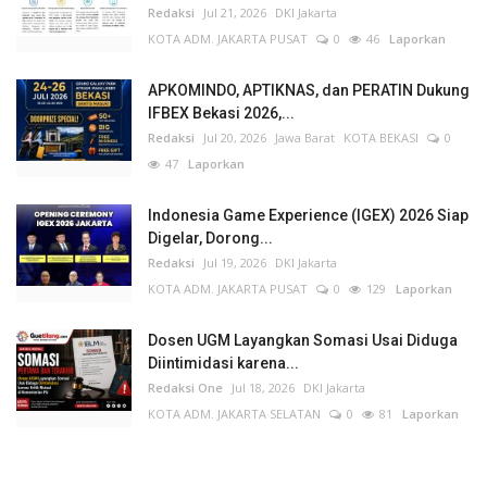
Redaksi
Jul 21, 2026
DKI Jakarta
KOTA ADM. JAKARTA PUSAT
0
46
Laporkan
APKOMINDO, APTIKNAS, dan PERATIN Dukung
IFBEX Bekasi 2026,...
Redaksi
Jul 20, 2026
Jawa Barat
KOTA BEKASI
0
47
Laporkan
Indonesia Game Experience (IGEX) 2026 Siap
Digelar, Dorong...
Redaksi
Jul 19, 2026
DKI Jakarta
KOTA ADM. JAKARTA PUSAT
0
129
Laporkan
Dosen UGM Layangkan Somasi Usai Diduga
Diintimidasi karena...
Redaksi One
Jul 18, 2026
DKI Jakarta
KOTA ADM. JAKARTA SELATAN
0
81
Laporkan