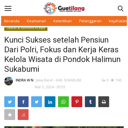
Beranda
Keamanan
Ketertiban
Pelanggaran
Kejahatan
UMKM & Ekonomi Kreatif
Masuk
Daftar
Kunci Sukses setelah Pensiun
Dari Polri, Fokus dan Kerja Keras
Beranda
Kelola Wisata di Pondok Halimun
Daerah
Sukabumi
Makan Bergizi
INDRA W N
Jawa Barat - KAB. SUKABUMI
0
186
Mar 5, 2024 - 05:55
Warkop Digital
Pelanggaran
⚠
Ketertiban