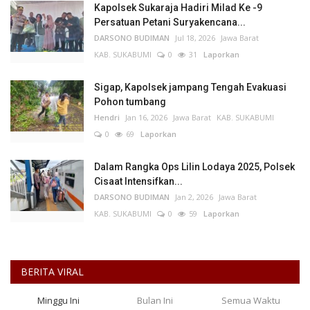
Kapolsek Sukaraja Hadiri Milad Ke -9
Persatuan Petani Suryakencana...
DARSONO BUDIMAN
Jul 18, 2026
Jawa Barat
KAB. SUKABUMI
0
31
Laporkan
Sigap, Kapolsek jampang Tengah Evakuasi
Pohon tumbang
Hendri
Jan 16, 2026
Jawa Barat
KAB. SUKABUMI
0
69
Laporkan
Dalam Rangka Ops Lilin Lodaya 2025, Polsek
Cisaat Intensifkan...
DARSONO BUDIMAN
Jan 2, 2026
Jawa Barat
KAB. SUKABUMI
0
59
Laporkan
BERITA VIRAL
Minggu Ini
Bulan Ini
Semua Waktu