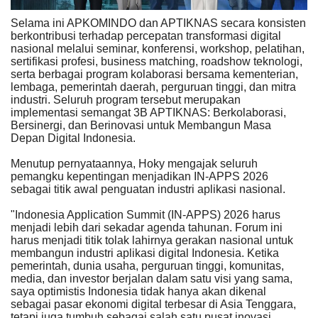
Selama ini APKOMINDO dan APTIKNAS secara konsisten
berkontribusi terhadap percepatan transformasi digital
nasional melalui seminar, konferensi, workshop, pelatihan,
sertifikasi profesi, business matching, roadshow teknologi,
serta berbagai program kolaborasi bersama kementerian,
lembaga, pemerintah daerah, perguruan tinggi, dan mitra
industri. Seluruh program tersebut merupakan
implementasi semangat 3B APTIKNAS: Berkolaborasi,
Bersinergi, dan Berinovasi untuk Membangun Masa
Depan Digital Indonesia.
Menutup pernyataannya, Hoky mengajak seluruh
pemangku kepentingan menjadikan IN-APPS 2026
sebagai titik awal penguatan industri aplikasi nasional.
"Indonesia Application Summit (IN-APPS) 2026 harus
menjadi lebih dari sekadar agenda tahunan. Forum ini
harus menjadi titik tolak lahirnya gerakan nasional untuk
membangun industri aplikasi digital Indonesia. Ketika
pemerintah, dunia usaha, perguruan tinggi, komunitas,
media, dan investor berjalan dalam satu visi yang sama,
saya optimistis Indonesia tidak hanya akan dikenal
sebagai pasar ekonomi digital terbesar di Asia Tenggara,
tetapi juga tumbuh sebagai salah satu pusat inovasi