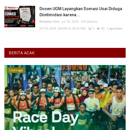
Dosen UGM Layangkan Somasi Usai Diduga
Diintimidasi karena...
Redaksi One
Jul 18, 2026
DKI Jakarta
KOTA ADM. JAKARTA SELATAN
0
80
Laporkan
BERITA ACAK
Olahraga