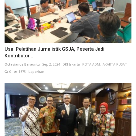
Usai Pelatihan Jurnalistik GSJA, Peserta Jadi
Kontributor...
Octavianus Barauntu
Sep 2, 2024
DKI Jakarta
KOTA ADM. JAKARTA PUSAT
0
1673
Laporkan