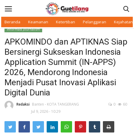
Beranda
Keamanan
Ketertiban
Pelanggaran
Kejahatan
Informasi Journalism
Masuk
Daftar
APKOMINDO dan APTIKNAS Siap
Bersinergi Sukseskan Indonesia
Beranda
Application Summit (IN-APPS)
Daerah
2026, Mendorong Indonesia
Menjadi Pusat Inovasi Aplikasi
Makan Bergizi
Digital Dunia
Warkop Digital
Redaksi
Banten - KOTA TANGERANG
0
60
Jul 9, 2026 - 10:29
Pelanggaran
Ketertiban