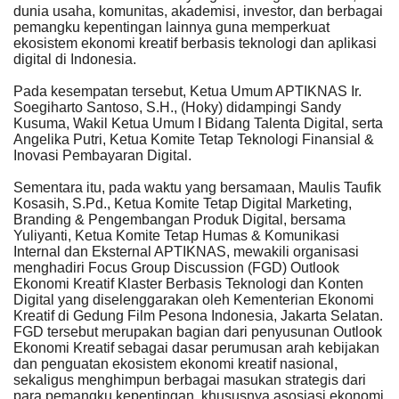
dunia usaha, komunitas, akademisi, investor, dan berbagai
pemangku kepentingan lainnya guna memperkuat
ekosistem ekonomi kreatif berbasis teknologi dan aplikasi
digital di Indonesia.
Pada kesempatan tersebut, Ketua Umum APTIKNAS Ir.
Soegiharto Santoso, S.H., (Hoky) didampingi Sandy
Kusuma, Wakil Ketua Umum I Bidang Talenta Digital, serta
Angelika Putri, Ketua Komite Tetap Teknologi Finansial &
Inovasi Pembayaran Digital.
Sementara itu, pada waktu yang bersamaan, Maulis Taufik
Kosasih, S.Pd., Ketua Komite Tetap Digital Marketing,
Branding & Pengembangan Produk Digital, bersama
Yuliyanti, Ketua Komite Tetap Humas & Komunikasi
Internal dan Eksternal APTIKNAS, mewakili organisasi
menghadiri Focus Group Discussion (FGD) Outlook
Ekonomi Kreatif Klaster Berbasis Teknologi dan Konten
Digital yang diselenggarakan oleh Kementerian Ekonomi
Kreatif di Gedung Film Pesona Indonesia, Jakarta Selatan.
FGD tersebut merupakan bagian dari penyusunan Outlook
Ekonomi Kreatif sebagai dasar perumusan arah kebijakan
dan penguatan ekosistem ekonomi kreatif nasional,
sekaligus menghimpun berbagai masukan strategis dari
para pemangku kepentingan, khususnya asosiasi ekonomi