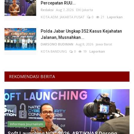
Percepatan RUU...
Redaksi
Aug 7, 2026
DKI Jakarta
KOTA ADM. JAKARTA PUSAT
0
21
Laporkan
Polda Jabar Ungkap 352 Kasus Kejahatan
Jalanan, Musnahkan...
DARSONO BUDIMAN
Aug 8, 2026
Jawa Barat
KOTA BANDUNG
0
19
Laporkan
REKOMENDASI BERITA
Informasi Journalism
Soft Launching NCC 2026, APTIKNAS Dorong