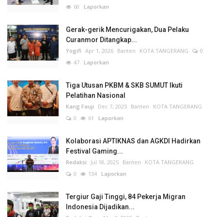
60
Laporkan
Gerak-gerik Mencurigakan, Dua Pelaku
Curanmor Ditangkap...
Yogifi
Apr 1, 2026
Banten
KOTA TANGERANG
0
47
Laporkan
Tiga Utusan PKBM & SKB SUMUT Ikuti
Pelatihan Nasional
Kang Fauji
Dec 7, 2025
Banten
KOTA TANGERANG
0
61
Laporkan
Kolaborasi APTIKNAS dan AGKDI Hadirkan
Festival Gaming...
Redaksi
Jul 18, 2025
Banten
KOTA TANGERANG
0
134
Laporkan
Tergiur Gaji Tinggi, 84 Pekerja Migran
Indonesia Dijadikan...