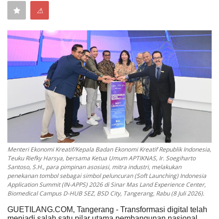
⚠
Keamanan
Kejahatan
Cybers Event
UMKM & Ekonomi Kreatif
Pekerja Migran Indonesia
Ekonomi
Menteri Ekonomi Kreatif/Kepala Badan Ekonomi Kreatif Republik Indonesia,
Teuku Riefky Harsya, bersama Ketua Umum APTIKNAS, Ir. Soegiharto
Pendidikan
Santoso, S.H., para pimpinan asosiasi, mitra industri, melakukan
penekanan tombol sebagai simbol peluncuran (Soft Launching) Indonesia
Application Summit (IN-APPS) 2026 di Sinar Mas Land Experience Center,
Informasi Journalism
Biomedical Campus D-HUB SEZ, BSD City, Tangerang, Rabu (8 Juli 2026).
GUETILANG.COM, Tangerang - Transformasi digital telah
Olahraga
menjadi salah satu pilar utama pembangunan nasional