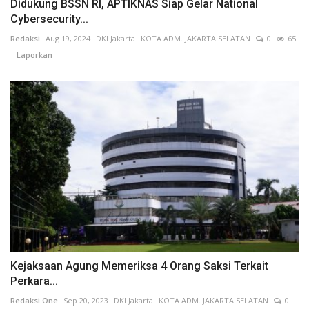
Didukung BSSN RI, APTIKNAS Siap Gelar National
Cybersecurity...
Redaksi
Aug 19, 2024
DKI Jakarta
KOTA ADM. JAKARTA SELATAN
0
65
Laporkan
Kejaksaan Agung Memeriksa 4 Orang Saksi Terkait
Perkara...
Redaksi One
Sep 20, 2023
DKI Jakarta
KOTA ADM. JAKARTA SELATAN
0