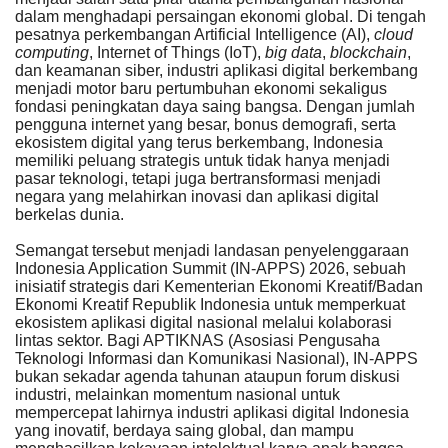
dalam menghadapi persaingan ekonomi global. Di tengah
pesatnya perkembangan Artificial Intelligence (AI),
cloud
Kesehatan
computing
, Internet of Things (IoT),
big data
,
blockchain
,
dan keamanan siber, industri aplikasi digital berkembang
menjadi motor baru pertumbuhan ekonomi sekaligus
Layanan Publik
fondasi peningkatan daya saing bangsa. Dengan jumlah
pengguna internet yang besar, bonus demografi, serta
ekosistem digital yang terus berkembang, Indonesia
Perempuan/Anak
memiliki peluang strategis untuk tidak hanya menjadi
pasar teknologi, tetapi juga bertransformasi menjadi
negara yang melahirkan inovasi dan aplikasi digital
berkelas dunia.
Semangat tersebut menjadi landasan penyelenggaraan
Indonesia Application Summit (IN-APPS) 2026, sebuah
inisiatif strategis dari Kementerian Ekonomi Kreatif/Badan
Ekonomi Kreatif Republik Indonesia untuk memperkuat
ekosistem aplikasi digital nasional melalui kolaborasi
lintas sektor. Bagi APTIKNAS (Asosiasi Pengusaha
Teknologi Informasi dan Komunikasi Nasional), IN-APPS
bukan sekadar agenda tahunan ataupun forum diskusi
industri, melainkan momentum nasional untuk
mempercepat lahirnya industri aplikasi digital Indonesia
yang inovatif, berdaya saing global, dan mampu