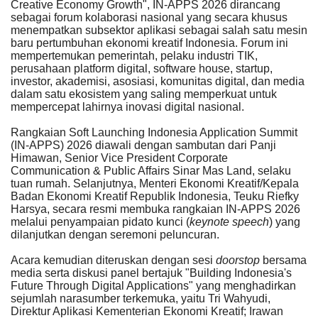
Creative Economy Growth", IN-APPS 2026 dirancang
sebagai forum kolaborasi nasional yang secara khusus
menempatkan subsektor aplikasi sebagai salah satu mesin
baru pertumbuhan ekonomi kreatif Indonesia. Forum ini
mempertemukan pemerintah, pelaku industri TIK,
perusahaan platform digital, software house, startup,
investor, akademisi, asosiasi, komunitas digital, dan media
dalam satu ekosistem yang saling memperkuat untuk
mempercepat lahirnya inovasi digital nasional.
Rangkaian Soft Launching Indonesia Application Summit
(IN-APPS) 2026 diawali dengan sambutan dari Panji
Himawan, Senior Vice President Corporate
Communication & Public Affairs Sinar Mas Land, selaku
tuan rumah. Selanjutnya, Menteri Ekonomi Kreatif/Kepala
Badan Ekonomi Kreatif Republik Indonesia, Teuku Riefky
Harsya, secara resmi membuka rangkaian IN-APPS 2026
melalui penyampaian pidato kunci (
keynote speech
) yang
dilanjutkan dengan seremoni peluncuran.
Acara kemudian diteruskan dengan sesi
doorstop
bersama
media serta diskusi panel bertajuk "Building Indonesia's
Future Through Digital Applications" yang menghadirkan
sejumlah narasumber terkemuka, yaitu Tri Wahyudi,
Direktur Aplikasi Kementerian Ekonomi Kreatif; Irawan