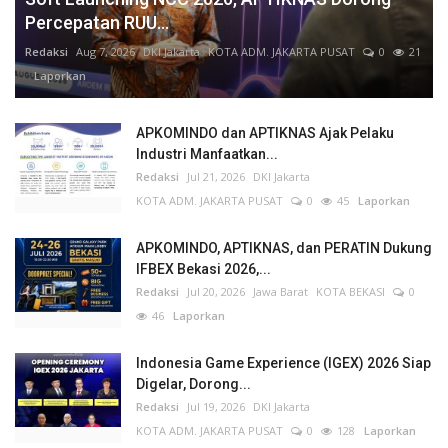
Percepatan RUU...
Redaksi
Aug 7, 2026
DKI Jakarta
KOTA ADM. JAKARTA PUSAT
0
21
Laporkan
APKOMINDO dan APTIKNAS Ajak Pelaku
Industri Manfaatkan...
Redaksi
Jul 21, 2026
DKI Jakarta
KOTA ADM. JAKARTA PUSAT
0
45
Laporkan
APKOMINDO, APTIKNAS, dan PERATIN Dukung
IFBEX Bekasi 2026,...
Redaksi
Jul 20, 2026
Jawa Barat
KOTA BEKASI
0
46
Laporkan
Indonesia Game Experience (IGEX) 2026 Siap
Digelar, Dorong...
Redaksi
Jul 19, 2026
DKI Jakarta
KOTA ADM. JAKARTA PUSAT
0
128
Laporkan