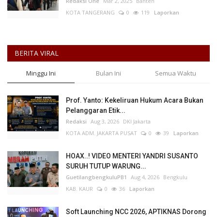
Redaksi One
Mar 2, 2025
Banten
KOTA TANGERANG
0
119
Laporkan
BERITA VIRAL
Minggu Ini
Bulan Ini
Semua Waktu
Prof. Yanto: Kekeliruan Hukum Acara Bukan
Pelanggaran Etik...
Redaksi
Aug 3, 2026
DKI Jakarta
KOTA ADM. JAKARTA PUSAT
0
39
Laporkan
HOAX..! VIDEO MENTERI YANDRI SUSANTO
SURUH TUTUP WARUNG...
GuetilangbengkuluPB1
Aug 4, 2026
Bengkulu
KAB. KAUR
0
36
Laporkan
Soft Launching NCC 2026, APTIKNAS Dorong