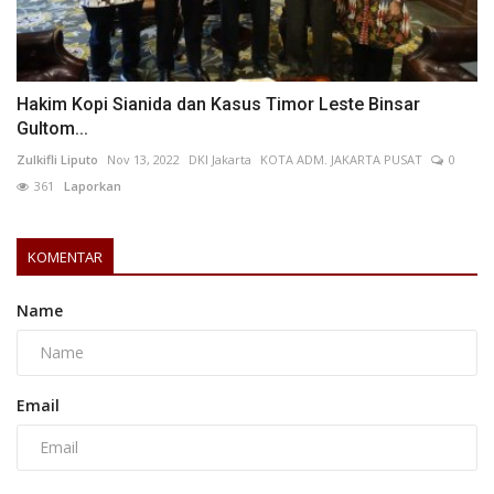
Hakim Kopi Sianida dan Kasus Timor Leste Binsar
Gultom...
Zulkifli Liputo
Nov 13, 2022
DKI Jakarta
KOTA ADM. JAKARTA PUSAT
0
361
Laporkan
KOMENTAR
Name
Email