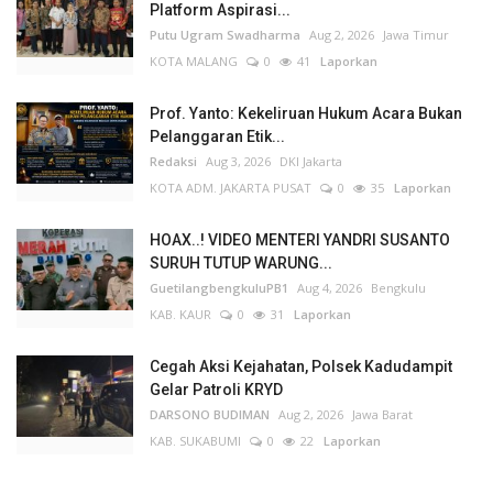
Platform Aspirasi...
Putu Ugram Swadharma
Aug 2, 2026
Jawa Timur
KOTA MALANG
0
41
Laporkan
Prof. Yanto: Kekeliruan Hukum Acara Bukan
Pelanggaran Etik...
Redaksi
Aug 3, 2026
DKI Jakarta
KOTA ADM. JAKARTA PUSAT
0
35
Laporkan
HOAX..! VIDEO MENTERI YANDRI SUSANTO
SURUH TUTUP WARUNG...
GuetilangbengkuluPB1
Aug 4, 2026
Bengkulu
KAB. KAUR
0
31
Laporkan
Cegah Aksi Kejahatan, Polsek Kadudampit
Gelar Patroli KRYD
DARSONO BUDIMAN
Aug 2, 2026
Jawa Barat
KAB. SUKABUMI
0
22
Laporkan