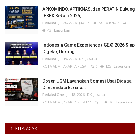
APKOMINDO, APTIKNAS, dan PERATIN Dukung
IFBEX Bekasi 2026,...
Redaksi
Jul 20, 2026
Jawa Barat
KOTA BEKASI
0
43
Laporkan
Indonesia Game Experience (IGEX) 2026 Siap
Digelar, Dorong...
Redaksi
Jul 19, 2026
DKI Jakarta
KOTA ADM. JAKARTA PUSAT
0
125
Laporkan
Dosen UGM Layangkan Somasi Usai Diduga
Diintimidasi karena...
Redaksi One
Jul 18, 2026
DKI Jakarta
KOTA ADM. JAKARTA SELATAN
0
78
Laporkan
BERITA ACAK