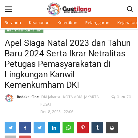
Beranda
Keamanan
Ketertiban
Pelanggaran
Kejahatan
Informasi Journalism
Masuk
Daftar
Apel Siaga Natal 2023 dan Tahun
Baru 2024 Serta Ikrar Netralitas
Beranda
Petugas Pemasyarakatan di
Daerah
Lingkungan Kanwil
Kemenkumham DKI
Makan Bergizi
Redaksi One
DKI Jakarta - KOTA ADM. JAKARTA
0
70
Warkop Digital
PUSAT
Dec 8, 2023 - 22:06
Pelanggaran
Ketertiban