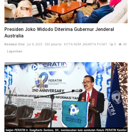
Presiden Joko Widodo Diterima Gubernur Jenderal
Australia
Redaksi One
Jul 4, 2023
DKI Jakarta
KOTA ADM. JAKARTA PUSAT
0
69
Laporkan