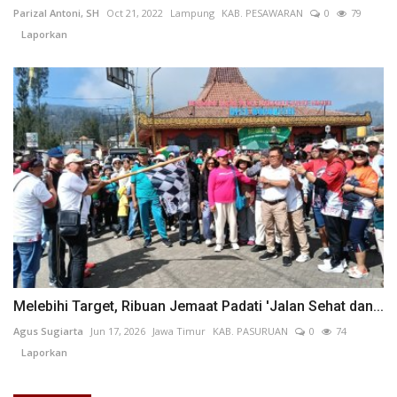
Parizal Antoni, SH
Oct 21, 2022
Lampung
KAB. PESAWARAN
0
79
Laporkan
Melebihi Target, Ribuan Jemaat Padati 'Jalan Sehat dan...
Agus Sugiarta
Jun 17, 2026
Jawa Timur
KAB. PASURUAN
0
74
Laporkan