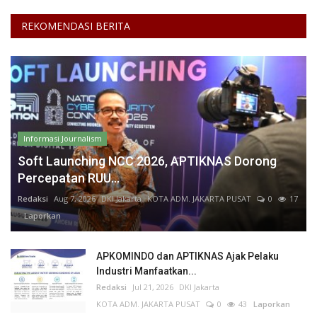
REKOMENDASI BERITA
Informasi Journalism
Soft Launching NCC 2026, APTIKNAS Dorong
Percepatan RUU...
Redaksi
Aug 7, 2026
DKI Jakarta
KOTA ADM. JAKARTA PUSAT
0
17
Laporkan
APKOMINDO dan APTIKNAS Ajak Pelaku
Industri Manfaatkan...
Redaksi
Jul 21, 2026
DKI Jakarta
KOTA ADM. JAKARTA PUSAT
0
43
Laporkan