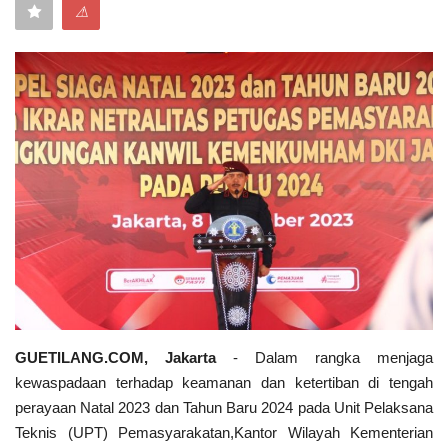
⚠
Keamanan
Kejahatan
Cybers Event
UMKM & Ekonomi Kreatif
Pekerja Migran Indonesia
Ekonomi
Pendidikan
GUETILANG.COM, Jakarta
- Dalam rangka menjaga
kewaspadaan terhadap keamanan dan ketertiban di tengah
Informasi Journalism
perayaan Natal 2023 dan Tahun Baru 2024 pada Unit Pelaksana
Teknis (UPT) Pemasyarakatan,Kantor Wilayah Kementerian
Olahraga