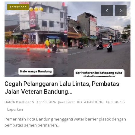
Ketertiban
Cegah Pelanggaran Lalu Lintas, Pembatas
M
Jalan Veteran Bandung...
K
Hafizh Dzulfiqar S
Apr 10, 2026
Jawa Barat
KOTA BANDUNG
0
107
In
Laporkan
L
n
Pemerintah Kota Bandung mengganti water barrier plastik dengan
pembatas semen permanen...