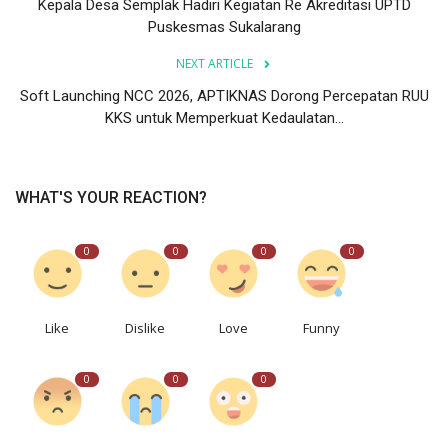
Kepala Desa Semplak Hadiri Kegiatan Re Akreditasi UPTD
Puskesmas Sukalarang
NEXT ARTICLE
Soft Launching NCC 2026, APTIKNAS Dorong Percepatan RUU
KKS untuk Memperkuat Kedaulatan...
WHAT'S YOUR REACTION?
0
0
0
0
Like
Dislike
Love
Funny
0
0
0