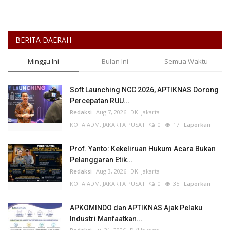
BERITA DAERAH
Minggu Ini
Bulan Ini
Semua Waktu
Soft Launching NCC 2026, APTIKNAS Dorong
Percepatan RUU...
Redaksi
Aug 7, 2026
DKI Jakarta
KOTA ADM. JAKARTA PUSAT
0
17
Laporkan
Prof. Yanto: Kekeliruan Hukum Acara Bukan
Pelanggaran Etik...
Redaksi
Aug 3, 2026
DKI Jakarta
KOTA ADM. JAKARTA PUSAT
0
35
Laporkan
APKOMINDO dan APTIKNAS Ajak Pelaku
Industri Manfaatkan...