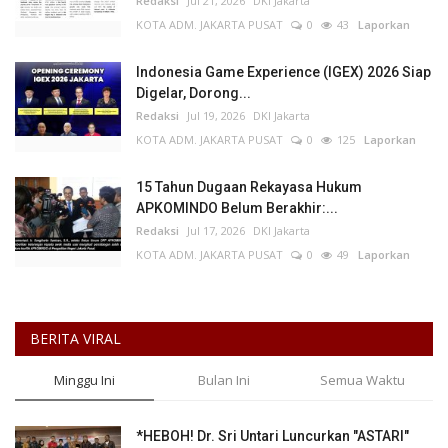
Redaksi
Jul 21, 2026
DKI Jakarta
KOTA ADM. JAKARTA PUSAT
0
43
Laporkan
Indonesia Game Experience (IGEX) 2026 Siap
Digelar, Dorong...
Redaksi
Jul 19, 2026
DKI Jakarta
KOTA ADM. JAKARTA PUSAT
0
125
Laporkan
15 Tahun Dugaan Rekayasa Hukum
APKOMINDO Belum Berakhir:...
Redaksi
Jul 17, 2026
DKI Jakarta
KOTA ADM. JAKARTA PUSAT
0
49
Laporkan
BERITA VIRAL
Minggu Ini
Bulan Ini
Semua Waktu
*HEBOH! Dr. Sri Untari Luncurkan "ASTARI"