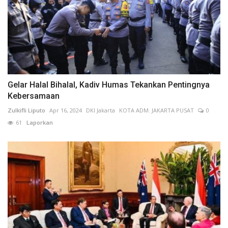
Gelar Halal Bihalal, Kadiv Humas Tekankan Pentingnya
Kebersamaan
Zulkifli Liputo
Apr 16, 2024
DKI Jakarta
KOTA ADM. JAKARTA PUSAT
0
61
Laporkan