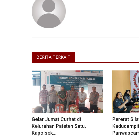
BERITA TERKAIT
Gelar Jumat Curhat di
Pererat Sil
Kelurahan Pateten Satu,
Kadudampi
Kapolsek...
Panwasca