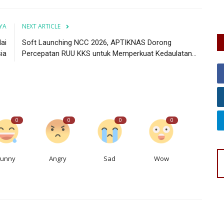
Pemprov Jateng siapkan 123 juta liter air bersih untuk
antisipasi kekeringan di...
YA
NEXT ARTICLE
ai
Soft Launching NCC 2026, APTIKNAS Dorong
ia
Percepatan RUU KKS untuk Memperkuat Kedaulatan...
0
0
0
0
Funny
Angry
Sad
Wow