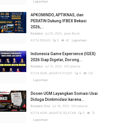
Laporkan
APKOMINDO, APTIKNAS, dan
PERATIN Dukung IFBEX Bekasi
2026,...
Redaksi
Jul 20, 2026
Jawa Barat
KOTA BEKASI
0
42
Laporkan
Indonesia Game Experience (IGEX)
2026 Siap Digelar, Dorong...
Redaksi
Jul 19, 2026
DKI Jakarta
KOTA ADM. JAKARTA PUSAT
0
120
Laporkan
Dosen UGM Layangkan Somasi Usai
Diduga Diintimidasi karena...
Redaksi One
Jul 18, 2026
DKI Jakarta
KOTA ADM. JAKARTA SELATAN
0
75
Laporkan