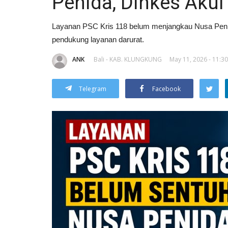
Penida, Dinkes Aku
Layanan PSC Kris 118 belum menjangkau Nusa Penid
pendukung layanan darurat.
ANK
Bali - KAB. KLUNGKUNG
May 11, 2026 - 11:30
Telegram
Facebook