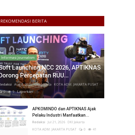
REKOMENDASI BERITA
Informasi Journalism
Soft Launching NCC 2026, APTIKNAS
Dorong Percepatan RUU...
Redaksi
Aug 7, 2026
DKI Jakarta
KOTA ADM. JAKARTA PUSAT
0
9
Laporkan
APKOMINDO dan APTIKNAS Ajak
Pelaku Industri Manfaatkan...
Redaksi
Jul 21, 2026
DKI Jakarta
KOTA ADM. JAKARTA PUSAT
0
41