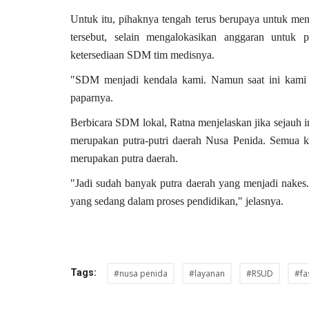
Untuk itu, pihaknya tengah terus berupaya untuk m
tersebut, selain mengalokasikan anggaran untuk 
ketersediaan SDM tim medisnya.
"SDM menjadi kendala kami. Namun saat ini kami t
DKI Jakarta
paparnya.
Berbicara SDM lokal, Ratna menjelaskan jika sejauh in
merupakan putra-putri daerah Nusa Penida. Semua 
merupakan putra daerah.
"Jadi sudah banyak putra daerah yang menjadi nakes
yang sedang dalam proses pendidikan," jelasnya.
Widianti Widjaja: Menjaga Wari
Legendaris Oey...
Tags:
Putu Ugram Swadharma
Aug 20, 2025
DKI Jakarta
#nusa penida
#layanan
#RSUD
#fas
KOTA ADM. JAKARTA PUSAT
0
213
Laporkan