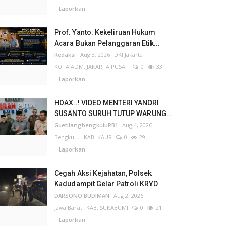
Laporkan
Prof. Yanto: Kekeliruan Hukum
Acara Bukan Pelanggaran Etik...
Redaksi
Aug 3, 2026
DKI Jakarta
KOTA ADM. JAKARTA PUSAT
0
33
Laporkan
HOAX..! VIDEO MENTERI YANDRI
SUSANTO SURUH TUTUP WARUNG...
GuetilangbengkuluPB1
Aug 4, 2026
Bengkulu
KAB. KAUR
0
29
Laporkan
Cegah Aksi Kejahatan, Polsek
Kadudampit Gelar Patroli KRYD
DARSONO BUDIMAN
Aug 2, 2026
Jawa Barat
KAB. SUKABUMI
0
21
Laporkan