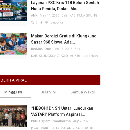
Layanan PSC Kris 118 Belum Sentuh
Nusa Penida, Dinkes Akui...
ANK
May 11, 2026
Bali
KAB. KLUNGKUNG
0
79
Laporkan
Makan Bergizi Gratis di Klungkung
Sasar 968 Siswa, Ada...
Redaksi One
Feb 18, 2025
Bali
KAB. KLUNGKUNG
0
810
Laporkan
BERITA VIRAL
Minggu Ini
Bulan Ini
Semua Waktu
*HEBOH! Dr. Sri Untari Luncurkan
"ASTARI" Platform Aspirasi...
Putu Ugram Swadharma
Aug 2, 2026
Jawa Timur
KOTA MALANG
0
40