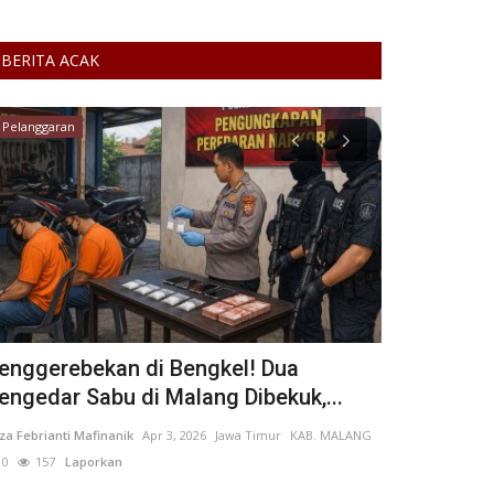
BERITA ACAK
Pelanggaran
Kecelakaan
enggerebekan di Bengkel! Dua
Tragedi Ke
engedar Sabu di Malang Dibekuk,...
Pegunungan
iza Febrianti Mafinanik
Apr 3, 2026
Jawa Timur
KAB. MALANG
fannyzahra_
Apr 
0
157
Laporkan
46
Laporkan