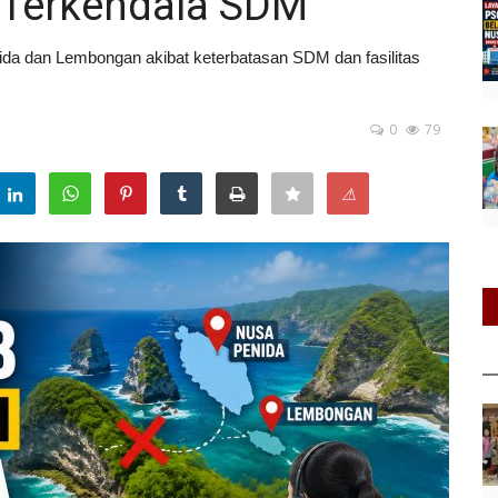
i Terkendala SDM
a dan Lembongan akibat keterbatasan SDM dan fasilitas
0
79
⚠