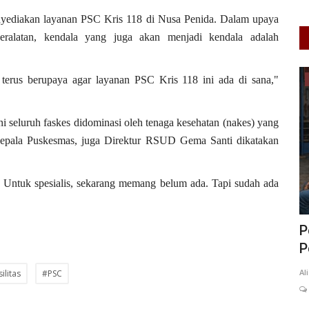
enyediakan layanan PSC Kris 118 di Nusa Penida. Dalam upaya
peralatan, kendala yang juga akan menjadi kendala adalah
erus berupaya agar layanan PSC Kris 118 ini ada di sana,"
Jawa Tengah
i seluruh faskes didominasi oleh tenaga kesehatan (nakes) yang
kepala Puskesmas, juga Direktur RSUD Gema Santi dikatakan
. Untuk spesialis, sekarang memang belum ada. Tapi sudah ada
san Batik
Pemprov Jawa Tengah Siapkan 123
P
Juta Liter Air Bersih Hadapi...
P
ANK
May 5, 2026
Jawa Tengah
KOTA SEMARANG
0
38
Al
ilitas
#PSC
Laporkan