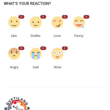
WHAT'S YOUR REACTION?
0
0
0
0
Like
Dislike
Love
Funny
0
0
0
Angry
Sad
Wow