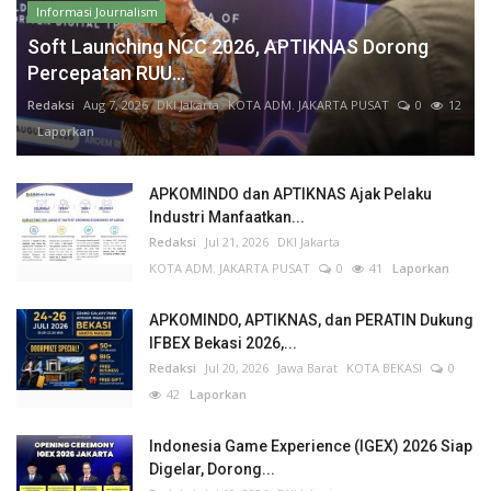
Informasi Journalism
Soft Launching NCC 2026, APTIKNAS Dorong
Percepatan RUU...
Redaksi
Aug 7, 2026
DKI Jakarta
KOTA ADM. JAKARTA PUSAT
0
12
Laporkan
APKOMINDO dan APTIKNAS Ajak Pelaku
Industri Manfaatkan...
Redaksi
Jul 21, 2026
DKI Jakarta
KOTA ADM. JAKARTA PUSAT
0
41
Laporkan
APKOMINDO, APTIKNAS, dan PERATIN Dukung
IFBEX Bekasi 2026,...
Redaksi
Jul 20, 2026
Jawa Barat
KOTA BEKASI
0
42
Laporkan
Indonesia Game Experience (IGEX) 2026 Siap
Digelar, Dorong...