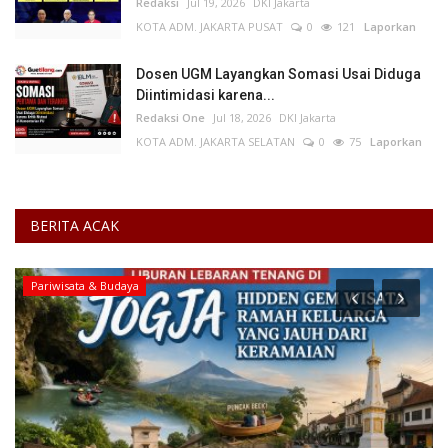
Redaksi
Jul 19, 2026
DKI Jakarta
KOTA ADM. JAKARTA PUSAT
0
121
Laporkan
Dosen UGM Layangkan Somasi Usai Diduga
Diintimidasi karena...
Redaksi One
Jul 18, 2026
DKI Jakarta
KOTA ADM. JAKARTA SELATAN
0
75
Laporkan
BERITA ACAK
Pariwisata & Budaya