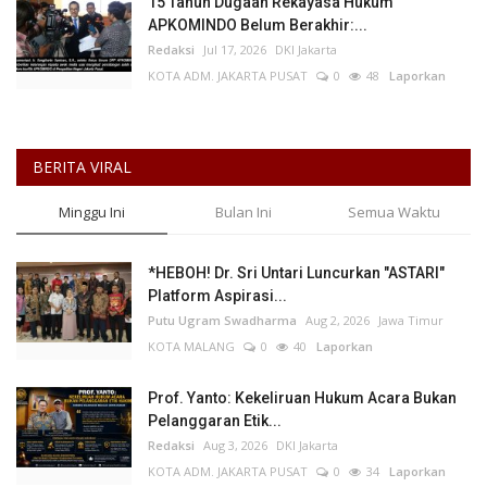
15 Tahun Dugaan Rekayasa Hukum
APKOMINDO Belum Berakhir:...
Redaksi
Jul 17, 2026
DKI Jakarta
KOTA ADM. JAKARTA PUSAT
0
48
Laporkan
BERITA VIRAL
Minggu Ini
Bulan Ini
Semua Waktu
*HEBOH! Dr. Sri Untari Luncurkan "ASTARI"
Platform Aspirasi...
Putu Ugram Swadharma
Aug 2, 2026
Jawa Timur
KOTA MALANG
0
40
Laporkan
Prof. Yanto: Kekeliruan Hukum Acara Bukan
Pelanggaran Etik...
Redaksi
Aug 3, 2026
DKI Jakarta
KOTA ADM. JAKARTA PUSAT
0
34
Laporkan