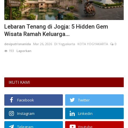
Lebaran Tenang di Jogja: 5 Hidden Gem
T
Wisata Ramah Keluarga...
S
deviputrisnanida
Mar 26, 2026
DI Yogyakarta
KOTA YOGYAKARTA
0
AN
193
Laporkan
Te
de
IKUTI KAMI
Facebook
Twitter
Instagram
Linkedin
Telegram
Youtube