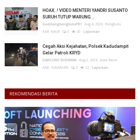
HOAX..! VIDEO MENTERI YANDRI SUSANTO
SURUH TUTUP WARUNG...
GuetilangbengkuluPB1
Aug 4, 2026
Bengkulu
KAB. KAUR
0
30
Laporkan
Cegah Aksi Kejahatan, Polsek Kadudampit
Gelar Patroli KRYD
DARSONO BUDIMAN
Aug 2, 2026
Jawa Barat
KAB. SUKABUMI
0
22
Laporkan
REKOMENDASI BERITA