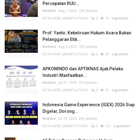
Percepatan RUU...
Redaksi
Aug 7, 2026
DKI Jakarta
KOTA ADM. JAKARTA PUSAT
0
12
Laporkan
Prof. Yanto: Kekeliruan Hukum Acara Bukan
Pelanggaran Etik...
Redaksi
Aug 3, 2026
DKI Jakarta
KOTA ADM. JAKARTA PUSAT
0
34
Laporkan
APKOMINDO dan APTIKNAS Ajak Pelaku
Industri Manfaatkan...
Redaksi
Jul 21, 2026
DKI Jakarta
KOTA ADM. JAKARTA PUSAT
0
41
Laporkan
Indonesia Game Experience (IGEX) 2026 Siap
Digelar, Dorong...
Redaksi
Jul 19, 2026
DKI Jakarta
KOTA ADM. JAKARTA PUSAT
0
121
Laporkan