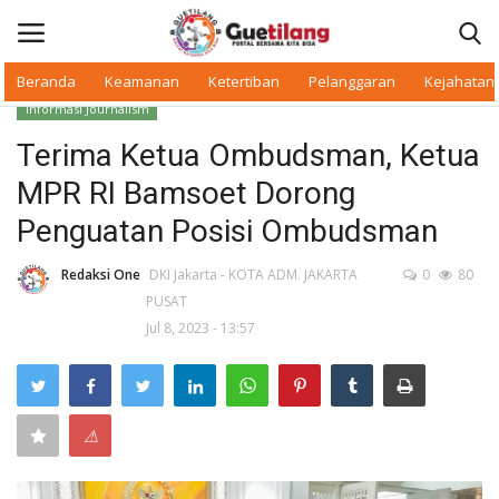
Beranda
Keamanan
Ketertiban
Pelanggaran
Kejahatan
Informasi Journalism
Masuk
Daftar
Terima Ketua Ombudsman, Ketua
MPR RI Bamsoet Dorong
Beranda
Penguatan Posisi Ombudsman
Daerah
Redaksi One
DKI Jakarta - KOTA ADM. JAKARTA
0
80
PUSAT
Makan Bergizi
Jul 8, 2023 - 13:57
Warkop Digital
Pelanggaran
⚠
Ketertiban