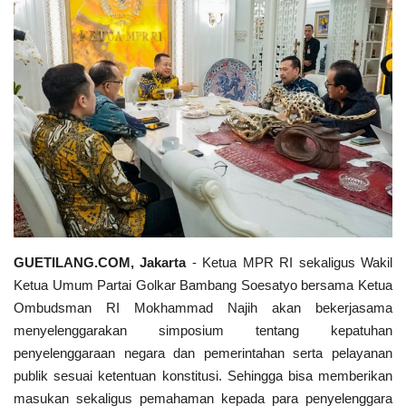
Keamanan
Kejahatan
Cybers Event
UMKM & Ekonomi Kreatif
Pekerja Migran Indonesia
Ekonomi
GUETILANG.COM, Jakarta
- Ketua MPR RI sekaligus Wakil
Ketua Umum Partai Golkar Bambang Soesatyo bersama Ketua
Pendidikan
Ombudsman RI Mokhammad Najih akan bekerjasama
menyelenggarakan simposium tentang kepatuhan
penyelenggaraan negara dan pemerintahan serta pelayanan
Informasi Journalism
publik sesuai ketentuan konstitusi. Sehingga bisa memberikan
masukan sekaligus pemahaman kepada para penyelenggara
Olahraga