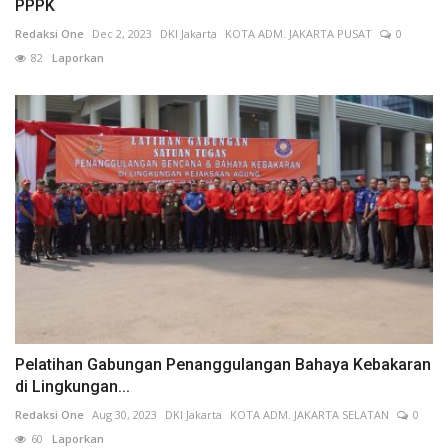
PPPK
Redaksi One
Dec 2, 2023
DKI Jakarta
KOTA ADM. JAKARTA PUSAT
0
82
Laporkan
Pelatihan Gabungan Penanggulangan Bahaya Kebakaran
di Lingkungan...
Redaksi One
Aug 30, 2023
DKI Jakarta
KOTA ADM. JAKARTA SELATAN
0
60
Laporkan