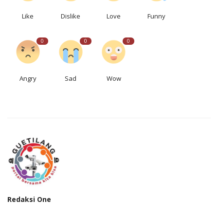
Like
Dislike
Love
Funny
0
0
0
Angry
Sad
Wow
Redaksi One