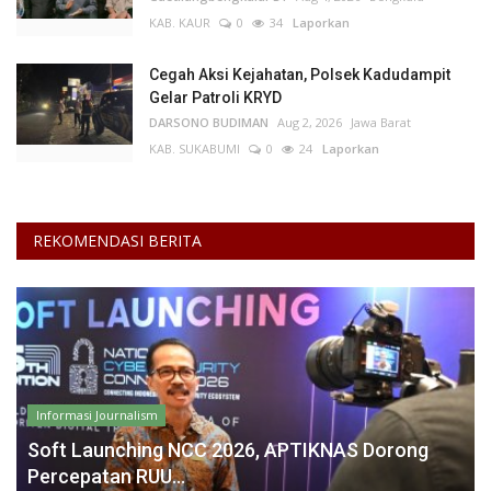
KAB. KAUR
0
34
Laporkan
Cegah Aksi Kejahatan, Polsek Kadudampit
Gelar Patroli KRYD
DARSONO BUDIMAN
Aug 2, 2026
Jawa Barat
KAB. SUKABUMI
0
24
Laporkan
REKOMENDASI BERITA
Informasi Journalism
Soft Launching NCC 2026, APTIKNAS Dorong
Percepatan RUU...