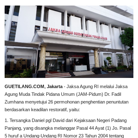
Keamanan
Kejahatan
Cybers Event
UMKM & Ekonomi Kreatif
Pekerja Migran Indonesia
GUETILANG.COM, Jakarta
- Jaksa Agung RI melalui Jaksa
Ekonomi
Agung Muda Tindak Pidana Umum (JAM-Pidum) Dr. Fadil
Zumhana menyetujui 26 permohonan penghentian penuntutan
Pendidikan
berdasarkan keadilan restoratif, yaitu:
1. Tersangka Daniel pgl David dari Kejaksaan Negeri Padang
Informasi Journalism
Panjang, yang disangka melanggar Pasal 44 Ayat (1) Jo. Pasal
5 huruf a Undang-Undang RI Nomor 23 Tahun 2004 tentang
Olahraga