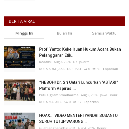
BERITA VIRAL
Minggu Ini
Bulan Ini
Semua Waktu
Prof. Yanto: Kekeliruan Hukum Acara Bukan
Pelanggaran Etik...
Redaksi
Aug 3, 2026
DKI Jakarta
KOTA ADM. JAKARTA PUSAT
0
39
Laporkan
*HEBOH! Dr. Sri Untari Luncurkan "ASTARI"
Platform Aspirasi...
Putu Ugram Swadharma
Aug 2, 2026
Jawa Timur
KOTA MALANG
0
37
Laporkan
HOAX..! VIDEO MENTERI YANDRI SUSANTO
SURUH TUTUP WARUNG...
GuetilangbengkuluPB1
Aug 4, 2026
Bengkulu