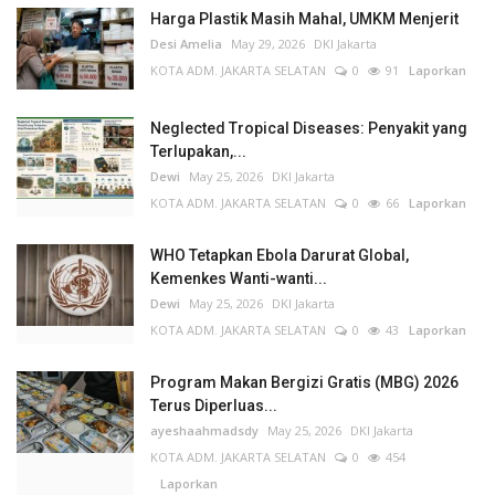
Harga Plastik Masih Mahal, UMKM Menjerit
Desi Amelia
May 29, 2026
DKI Jakarta
KOTA ADM. JAKARTA SELATAN
0
91
Laporkan
Neglected Tropical Diseases: Penyakit yang
Terlupakan,...
Dewi
May 25, 2026
DKI Jakarta
KOTA ADM. JAKARTA SELATAN
0
66
Laporkan
WHO Tetapkan Ebola Darurat Global,
Kemenkes Wanti-wanti...
Dewi
May 25, 2026
DKI Jakarta
KOTA ADM. JAKARTA SELATAN
0
43
Laporkan
Program Makan Bergizi Gratis (MBG) 2026
Terus Diperluas...
ayeshaahmadsdy
May 25, 2026
DKI Jakarta
KOTA ADM. JAKARTA SELATAN
0
454
Laporkan