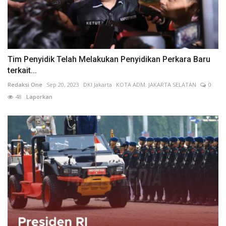
Tim Penyidik Telah Melakukan Penyidikan Perkara Baru
terkait...
Redaksi One
Sep 20, 2023
DKI Jakarta
KOTA ADM. JAKARTA SELATAN
0
48
Laporkan