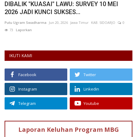
DIBALIK "KUASAI" LAWU: SURVEY 10 MEI
T
2026 JADI KUNCI SUKSES...
K
1
Putu Ugram Swadharma
Jun 20, 2026
Jawa Timur
KAB. SIDOARJO
0
re
73
Laporkan
IKUTI KAMI
Facebook
Twitter
Instagram
Linkedin
Telegram
Youtube
Laporan Keluhan
Program MBG