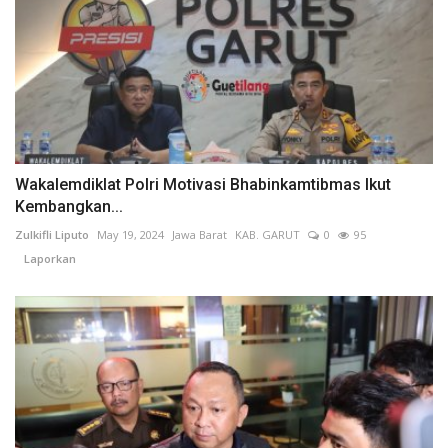
Wakalemdiklat Polri Motivasi Bhabinkamtibmas Ikut
Kembangkan...
Zulkifli Liputo
May 19, 2024
Jawa Barat
KAB. GARUT
0
95
Laporkan