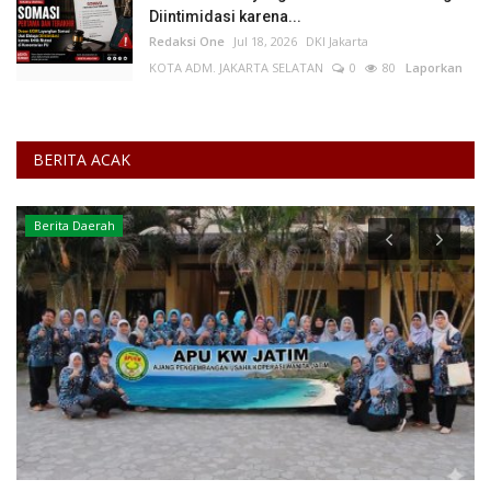
Diintimidasi karena...
Redaksi One
Jul 18, 2026
DKI Jakarta
KOTA ADM. JAKARTA SELATAN
0
80
Laporkan
BERITA ACAK
Berita Daerah