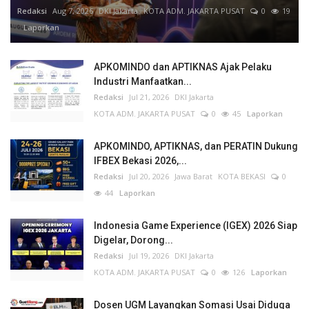
Redaksi
Aug 7, 2026
DKI Jakarta
KOTA ADM. JAKARTA PUSAT
0
19
Laporkan
APKOMINDO dan APTIKNAS Ajak Pelaku
Industri Manfaatkan...
Redaksi
Jul 21, 2026
DKI Jakarta
KOTA ADM. JAKARTA PUSAT
0
45
Laporkan
APKOMINDO, APTIKNAS, dan PERATIN Dukung
IFBEX Bekasi 2026,...
Redaksi
Jul 20, 2026
Jawa Barat
KOTA BEKASI
0
44
Laporkan
Indonesia Game Experience (IGEX) 2026 Siap
Digelar, Dorong...
Redaksi
Jul 19, 2026
DKI Jakarta
KOTA ADM. JAKARTA PUSAT
0
126
Laporkan
Dosen UGM Layangkan Somasi Usai Diduga