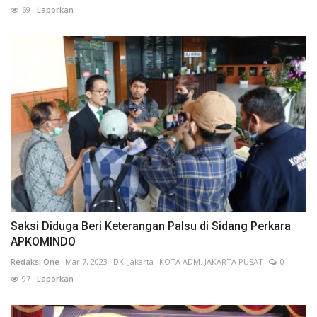
69
Laporkan
Saksi Diduga Beri Keterangan Palsu di Sidang Perkara
APKOMINDO
Redaksi One
Mar 7, 2023
DKI Jakarta
KOTA ADM. JAKARTA PUSAT
0
97
Laporkan