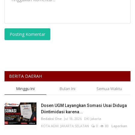
Posting Komentar
BERITA DAERAH
Minggu Ini
Bulan Ini
Semua Waktu
Dosen UGM Layangkan Somasi Usai Diduga
Diintimidasi karena...
Redaksi One
Jul 18, 2026
DKI Jakarta
KOTA ADM. JAKARTA SELATAN
0
80
Laporkan