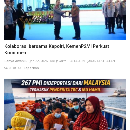
Kolaborasi bersama Kapolri, KemenP2MI Perkuat
Komitmen...
Cahya Awani R
Jan 22, 2026
DKI Jakarta
KOTA ADM. JAKARTA SELATAN
0
43
Laporkan