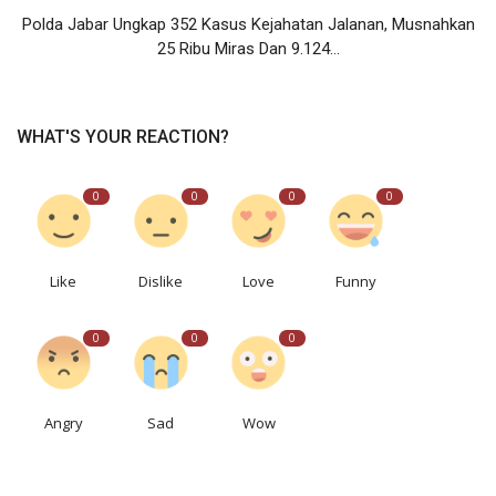
Polda Jabar Ungkap 352 Kasus Kejahatan Jalanan, Musnahkan
25 Ribu Miras Dan 9.124...
WHAT'S YOUR REACTION?
0
0
0
0
Like
Dislike
Love
Funny
0
0
0
Angry
Sad
Wow