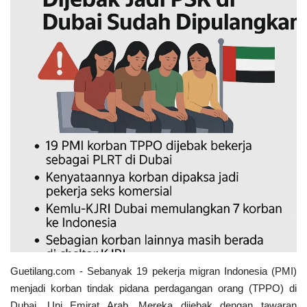
Keamanan
Kejahatan
Cybers Event
UMKM & Ekonomi Kreatif
Pekerja Migran Indonesia
Ekonomi
Pendidikan
Informasi Journalism
Guetilang.com - Sebanyak 19 pekerja migran Indonesia (PMI)
menjadi korban tindak pidana perdagangan orang (TPPO) di
Olahraga
Dubai, Uni Emirat Arab.
Mereka dijebak dengan tawaran