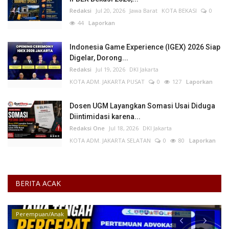
Redaksi
Jul 20, 2026
Jawa Barat
KOTA BEKASI
0
44
Laporkan
Indonesia Game Experience (IGEX) 2026 Siap
Digelar, Dorong...
Redaksi
Jul 19, 2026
DKI Jakarta
KOTA ADM. JAKARTA PUSAT
0
127
Laporkan
Dosen UGM Layangkan Somasi Usai Diduga
Diintimidasi karena...
Redaksi One
Jul 18, 2026
DKI Jakarta
KOTA ADM. JAKARTA SELATAN
0
80
Laporkan
BERITA ACAK
Perempuan/Anak