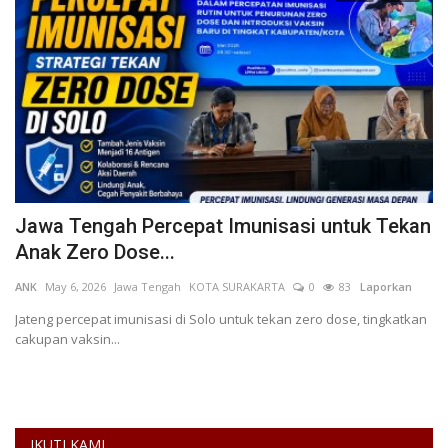
a
Jawa Tengah Percepat Imunisasi untuk Tekan
U
Anak Zero Dose...
M
ANK
May 6, 2026
Jawa Tengah
KOTA SURAKARTA
0
83
Laporkan
If
L
Jateng percepat imunisasi di Solo untuk tekan zero dose, tingkatkan
cakupan vaksin...
IKUTI KAMI