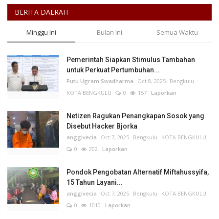
BERITA DAERAH
Minggu Ini
Bulan Ini
Semua Waktu
Pemerintah Siapkan Stimulus Tambahan
untuk Perkuat Pertumbuhan...
Putu Ugram Swadharma
Oct 8, 2025
Bengkulu
KOTA BENGKULU
0
157
Laporkan
Netizen Ragukan Penangkapan Sosok yang
Disebut Hacker Bjorka
anggivecia
Oct 7, 2025
Bengkulu
KOTA BENGKULU
0
202
Laporkan
Pondok Pengobatan Alternatif Miftahussyifa,
15 Tahun Layani...
anggivecia
Oct 7, 2025
Bengkulu
KOTA BENGKULU
0
1010
Laporkan