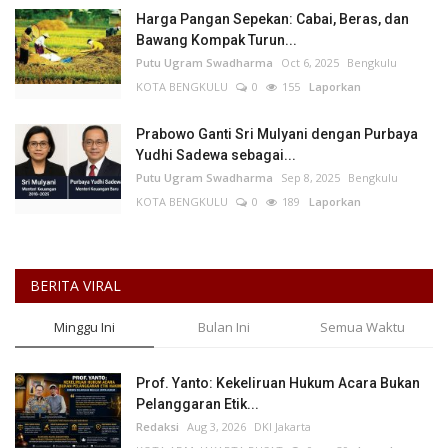
Harga Pangan Sepekan: Cabai, Beras, dan
Bawang Kompak Turun...
Putu Ugram Swadharma
Oct 6, 2025
Bengkulu
KOTA BENGKULU
0
155
Laporkan
Prabowo Ganti Sri Mulyani dengan Purbaya
Yudhi Sadewa sebagai...
Putu Ugram Swadharma
Sep 8, 2025
Bengkulu
KOTA BENGKULU
0
189
Laporkan
BERITA VIRAL
Minggu Ini
Bulan Ini
Semua Waktu
Prof. Yanto: Kekeliruan Hukum Acara Bukan
Pelanggaran Etik...
Redaksi
Aug 3, 2026
DKI Jakarta