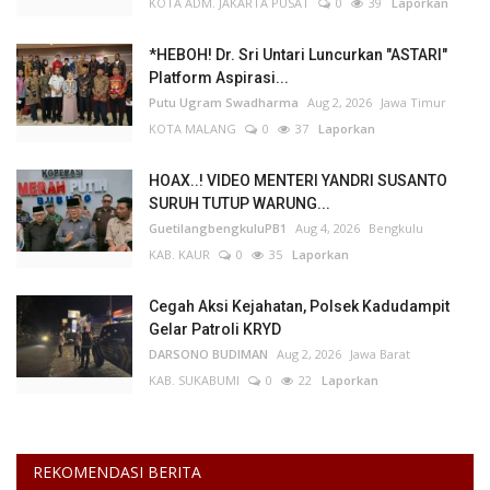
KOTA ADM. JAKARTA PUSAT
0
39
Laporkan
*HEBOH! Dr. Sri Untari Luncurkan "ASTARI"
Platform Aspirasi...
Putu Ugram Swadharma
Aug 2, 2026
Jawa Timur
KOTA MALANG
0
37
Laporkan
HOAX..! VIDEO MENTERI YANDRI SUSANTO
SURUH TUTUP WARUNG...
GuetilangbengkuluPB1
Aug 4, 2026
Bengkulu
KAB. KAUR
0
35
Laporkan
Cegah Aksi Kejahatan, Polsek Kadudampit
Gelar Patroli KRYD
DARSONO BUDIMAN
Aug 2, 2026
Jawa Barat
KAB. SUKABUMI
0
22
Laporkan
REKOMENDASI BERITA