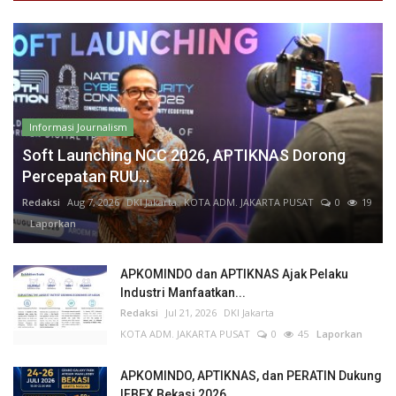
Informasi Journalism
Soft Launching NCC 2026, APTIKNAS Dorong
Percepatan RUU...
Redaksi
Aug 7, 2026
DKI Jakarta
KOTA ADM. JAKARTA PUSAT
0
19
Laporkan
APKOMINDO dan APTIKNAS Ajak Pelaku
Industri Manfaatkan...
Redaksi
Jul 21, 2026
DKI Jakarta
KOTA ADM. JAKARTA PUSAT
0
45
Laporkan
APKOMINDO, APTIKNAS, dan PERATIN Dukung
IFBEX Bekasi 2026,...