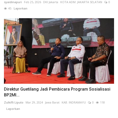
syaidinapuri
Feb 25, 2026
DKI Jakarta
KOTA ADM. JAKARTA SELATAN
0
45
Laporkan
Direktur Guetilang Jadi Pembicara Program Sosialisasi
BP2MI...
Zulkifli Liputo
Mar 29, 2024
Jawa Barat
KAB. INDRAMAYU
0
118
Laporkan