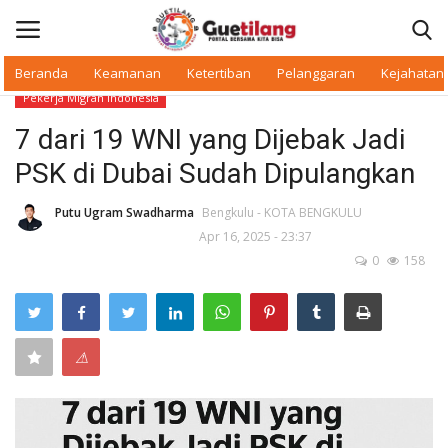
Beranda
Keamanan
Ketertiban
Pelanggaran
Kejahatan
Pekerja Migran Indonesia
Masuk
Daftar
7 dari 19 WNI yang Dijebak Jadi
PSK di Dubai Sudah Dipulangkan
Beranda
Putu Ugram Swadharma
Bengkulu - KOTA BENGKULU
Daerah
Apr 16, 2025 - 23:37
0
158
Makan Bergizi
Warkop Digital
⚠
Pelanggaran
Ketertiban