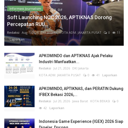
Informasi Journalism
Soft Launching NCC 2026, APTIKNAS Dorong
Percepatan RUU...
Redaksi
Aug 7, 2026
DKI Jakarta
KOTA ADM. JAKARTA PUSAT
0
11
Laporkan
APKOMINDO dan APTIKNAS Ajak Pelaku
Industri Manfaatkan...
Redaksi
Jul 21, 2026
DKI Jakarta
KOTA ADM. JAKARTA PUSAT
0
41
Laporkan
APKOMINDO, APTIKNAS, dan PERATIN Dukung
IFBEX Bekasi 2026,...
Redaksi
Jul 20, 2026
Jawa Barat
KOTA BEKASI
0
42
Laporkan
Indonesia Game Experience (IGEX) 2026 Siap
Digelar, Dorong...