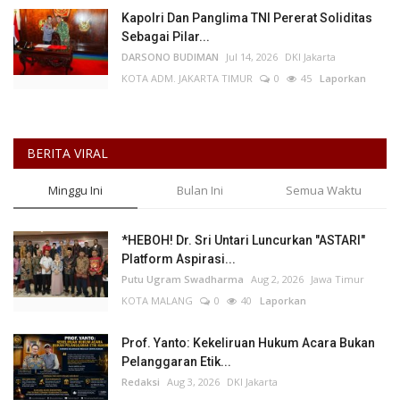
Kapolri Dan Panglima TNI Pererat Soliditas
Sebagai Pilar...
DARSONO BUDIMAN
Jul 14, 2026
DKI Jakarta
KOTA ADM. JAKARTA TIMUR
0
45
Laporkan
BERITA VIRAL
Minggu Ini
Bulan Ini
Semua Waktu
*HEBOH! Dr. Sri Untari Luncurkan "ASTARI"
Platform Aspirasi...
Putu Ugram Swadharma
Aug 2, 2026
Jawa Timur
KOTA MALANG
0
40
Laporkan
Prof. Yanto: Kekeliruan Hukum Acara Bukan
Pelanggaran Etik...
Redaksi
Aug 3, 2026
DKI Jakarta