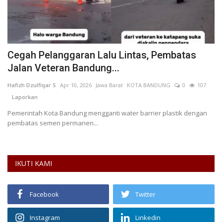
di
Cegah Pelanggaran Lalu Lintas, Pembatas
P
Jalan Veteran Bandung...
I
Hafizh Dzulfiqar S
Apr 10, 2026
Jawa Barat
KOTA BANDUNG
0
107
ok
Laporkan
L
Pemerintah Kota Bandung mengganti water barrier plastik dengan
Po
pembatas semen permanen...
ko
IKUTI KAMI
Facebook
Twitter
Instagram
Linkedin