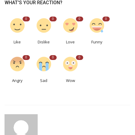
WHAT'S YOUR REACTION?
0
0
0
0
Like
Dislike
Love
Funny
0
0
0
Angry
Sad
Wow