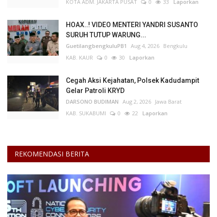
KOTA ADM. JAKARTA PUSAT
0
33
Laporkan
HOAX..! VIDEO MENTERI YANDRI SUSANTO
SURUH TUTUP WARUNG...
GuetilangbengkuluPB1
Aug 4, 2026
Bengkulu
KAB. KAUR
0
30
Laporkan
Cegah Aksi Kejahatan, Polsek Kadudampit
Gelar Patroli KRYD
DARSONO BUDIMAN
Aug 2, 2026
Jawa Barat
KAB. SUKABUMI
0
22
Laporkan
REKOMENDASI BERITA