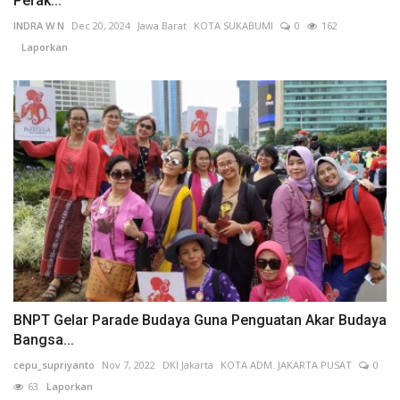
Perak...
INDRA W N
Dec 20, 2024
Jawa Barat
KOTA SUKABUMI
0
162
Laporkan
BNPT Gelar Parade Budaya Guna Penguatan Akar Budaya
Bangsa...
cepu_supriyanto
Nov 7, 2022
DKI Jakarta
KOTA ADM. JAKARTA PUSAT
0
63
Laporkan