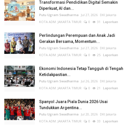
Transformasi Pendidikan Digital Semakin
Diperkuat, AI dan...
Putu Ugram Swadharma
Jul 27, 2026
DKI Jakarta
KOTA ADM. JAKARTA TIMUR
0
31
Laporkan
Perlindungan Perempuan dan Anak Jadi
Gerakan Bersama, Momentum...
Putu Ugram Swadharma
Jul 27, 2026
DKI Jakarta
KOTA ADM. JAKARTA TIMUR
0
25
Laporkan
Ekonomi Indonesia Tetap Tangguh di Tengah
Ketidakpastian...
Putu Ugram Swadharma
Jul 26, 2026
DKI Jakarta
KOTA ADM. JAKARTA TIMUR
0
21
Laporkan
Spanyol Juara Piala Dunia 2026 Usai
Tundukkan Argentina...
Putu Ugram Swadharma
Jul 20, 2026
DKI Jakarta
KOTA ADM. JAKARTA TIMUR
0
33
Laporkan