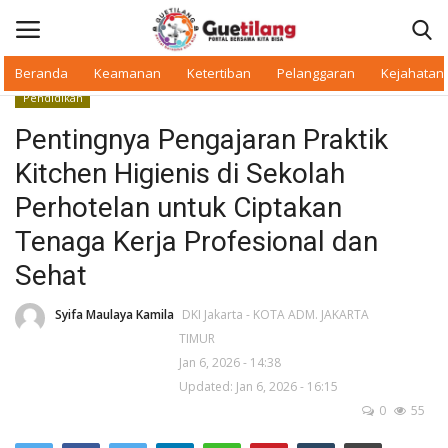
Beranda
Keamanan
Ketertiban
Pelanggaran
Kejahatan
Pendidikan
Masuk
Daftar
Pentingnya Pengajaran Praktik
Kitchen Higienis di Sekolah
Beranda
Perhotelan untuk Ciptakan
Daerah
Tenaga Kerja Profesional dan
Sehat
Makan Bergizi
Syifa Maulaya Kamila
DKI Jakarta - KOTA ADM. JAKARTA
Warkop Digital
TIMUR
Jan 6, 2026 - 14:38
Pelanggaran
Updated: Jan 6, 2026 - 16:15
0
55
Ketertiban