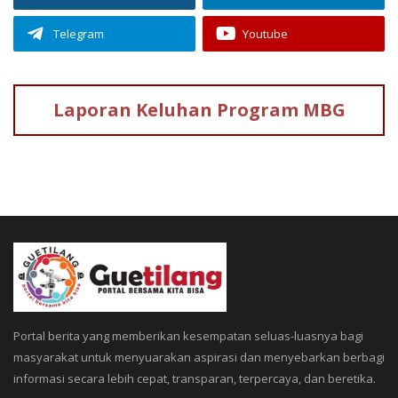
Telegram
Youtube
Laporan Keluhan
Program MBG
Portal berita yang memberikan kesempatan seluas-luasnya bagi
masyarakat untuk menyuarakan aspirasi dan menyebarkan berbagi
informasi secara lebih cepat, transparan, terpercaya, dan beretika.