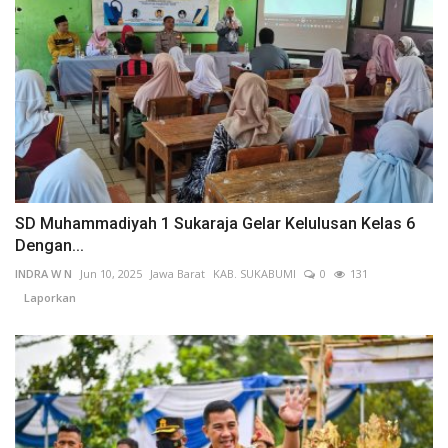
SD Muhammadiyah 1 Sukaraja Gelar Kelulusan Kelas 6
Dengan...
INDRA W N
Jun 10, 2025
Jawa Barat
KAB. SUKABUMI
0
131
Laporkan