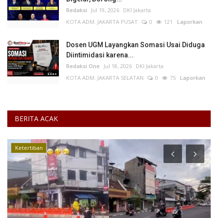
Redaksi
Jul 19, 2026
DKI Jakarta
KOTA ADM. JAKARTA PUSAT
0
121
Laporkan
Dosen UGM Layangkan Somasi Usai Diduga
Diintimidasi karena...
Redaksi One
Jul 18, 2026
DKI Jakarta
KOTA ADM. JAKARTA SELATAN
0
75
Laporkan
BERITA ACAK
Ketertiban