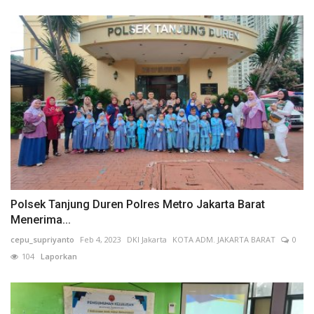
Polsek Tanjung Duren Polres Metro Jakarta Barat
Menerima...
cepu_supriyanto
Feb 4, 2023
DKI Jakarta
KOTA ADM. JAKARTA BARAT
0
104
Laporkan