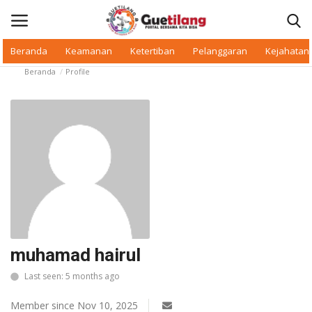
Beranda
Keamanan
Ketertiban
Pelanggaran
Kejahatan
Beranda
Profile
Masuk
Daftar
Beranda
Daerah
Makan Bergizi
Warkop Digital
muhamad hairul
Pelanggaran
Last seen: 5 months ago
Ketertiban
Member since Nov 10, 2025