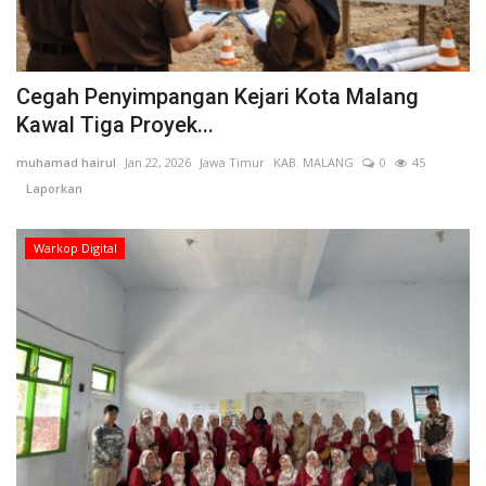
Cegah Penyimpangan Kejari Kota Malang
Kawal Tiga Proyek...
muhamad hairul
Jan 22, 2026
Jawa Timur
KAB. MALANG
0
45
Laporkan
Warkop Digital