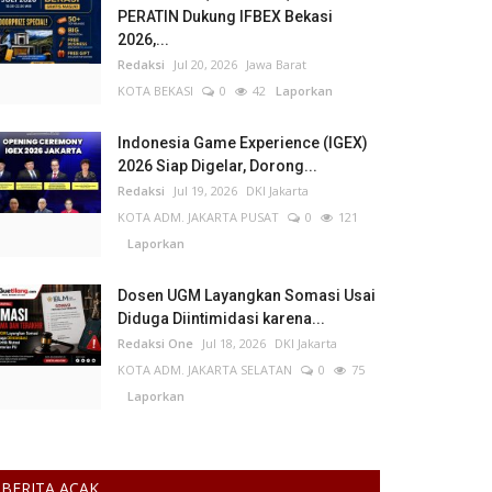
PERATIN Dukung IFBEX Bekasi
2026,...
Redaksi
Jul 20, 2026
Jawa Barat
KOTA BEKASI
0
42
Laporkan
Indonesia Game Experience (IGEX)
2026 Siap Digelar, Dorong...
Redaksi
Jul 19, 2026
DKI Jakarta
KOTA ADM. JAKARTA PUSAT
0
121
Laporkan
Dosen UGM Layangkan Somasi Usai
Diduga Diintimidasi karena...
Redaksi One
Jul 18, 2026
DKI Jakarta
KOTA ADM. JAKARTA SELATAN
0
75
Laporkan
BERITA ACAK