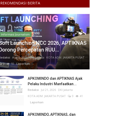
REKOMENDASI BERITA
Informasi Journalism
Soft Launching NCC 2026, APTIKNAS
Dorong Percepatan RUU...
Redaksi
Aug 7, 2026
DKI Jakarta
KOTA ADM. JAKARTA PUSAT
0
10
Laporkan
APKOMINDO dan APTIKNAS Ajak
Pelaku Industri Manfaatkan...
Redaksi
Jul 21, 2026
DKI Jakarta
KOTA ADM. JAKARTA PUSAT
0
41
Laporkan
APKOMINDO, APTIKNAS, dan