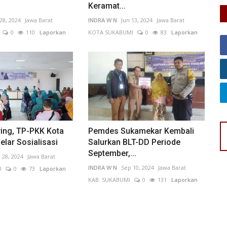
Keramat...
28, 2024
Jawa Barat
INDRA W N
Jun 13, 2024
Jawa Barat
0
110
Laporkan
KOTA SUKABUMI
0
83
Laporkan
ying, TP-PKK Kota
Pemdes Sukamekar Kembali
lar Sosialisasi
Salurkan BLT-DD Periode
September,...
 28, 2024
Jawa Barat
INDRA W N
Sep 10, 2024
Jawa Barat
I
0
73
Laporkan
KAB. SUKABUMI
0
131
Laporkan