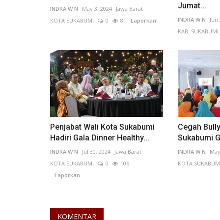
Jumat...
INDRA W N
May 3, 2024
Jawa Barat
INDRA W N
Jun 
KOTA SUKABUMI
0
81
Laporkan
KAB. SUKABUMI
Penjabat Wali Kota Sukabumi
Cegah Bull
Hadiri Gala Dinner Healthy...
Sukabumi Ge
INDRA W N
Jul 30, 2024
Jawa Barat
INDRA W N
May
KOTA SUKABUMI
0
106
KOTA SUKABUM
Laporkan
KOMENTAR