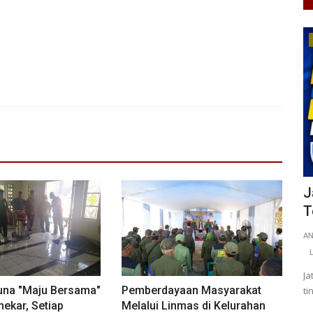
Pertanian
 2924
Komoditas Unggulan Kalimantan Barat
J
Terus Menjadi Motor...
T
0
110
Rahma Brahmana
Jul 23, 2026
Kalimantan Barat
A
KOTA PONTIANAK
0
22
Laporkan
L
Ja
una "Maju Bersama"
Pemberdayaan Masyarakat
ti
ekar, Setiap
Melalui Linmas di Kelurahan