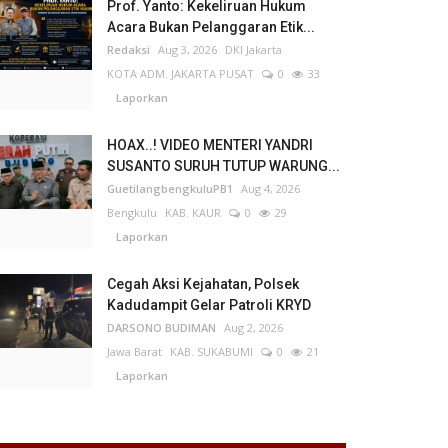
Prof. Yanto: Kekeliruan Hukum
Acara Bukan Pelanggaran Etik...
Redaksi
Aug 3, 2026
DKI Jakarta
KOTA ADM. JAKARTA PUSAT
0
33
Laporkan
HOAX..! VIDEO MENTERI YANDRI
SUSANTO SURUH TUTUP WARUNG...
GuetilangbengkuluPB1
Aug 4, 2026
Bengkulu
KAB. KAUR
0
29
Laporkan
Cegah Aksi Kejahatan, Polsek
Kadudampit Gelar Patroli KRYD
DARSONO BUDIMAN
Aug 2, 2026
Jawa Barat
KAB. SUKABUMI
0
21
Laporkan