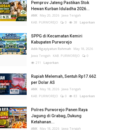
Pemprov Jateng Pastikan Stok
Hewan Kurban Iduladha 2026...
ANK
May 20, 2026
Jawa Tengah
KAB. PURWOREJO
0
38
Laporkan
SPPG di Kecamatan Kemiri
Kabupaten Purworejo
Adik Ngayiyatun Rohmah
May 18, 2026
Jawa Tengah
KAB. PURWOREJO
0
211
Laporkan
Rupiah Melemah, Sentuh Rp17.662
per Dolar AS
ANK
May 18, 2026
Jawa Tengah
KAB. PURWOREJO
0
83
Laporkan
Polres Purworejo Panen Raya
Jagung di Grabag, Dukung
Ketahanan...
ANK
May 18, 2026
Jawa Tengah