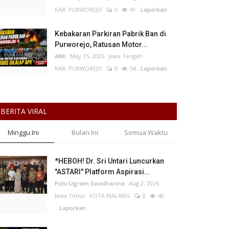
KAB. PURWOREJO
0
41
Laporkan
Kebakaran Parkiran Pabrik Ban di
Purworejo, Ratusan Motor...
ANK
May 15, 2026
Jawa Tengah
KAB. PURWOREJO
0
54
Laporkan
BERITA VIRAL
Minggu Ini
Bulan Ini
Semua Waktu
*HEBOH! Dr. Sri Untari Luncurkan
"ASTARI" Platform Aspirasi...
Putu Ugram Swadharma
Aug 2, 2026
Jawa Timur
KOTA MALANG
0
40
Laporkan