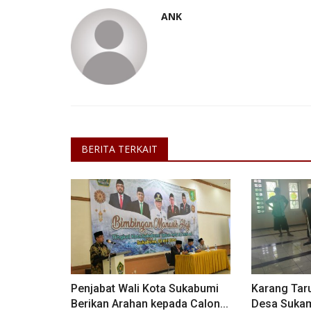
ANK
Sosial
BERITA TERKAIT
Giat World Clean Up Day (WCD)
Kota Sukabumi Di Gelar...
INDRA W N
Sep 24, 2024
Jawa Barat
KAB. SUKABUMI
Laporkan
Penjabat Wali Kota Sukabumi
Karang Tar
Berikan Arahan kepada Calon...
Desa Sukam