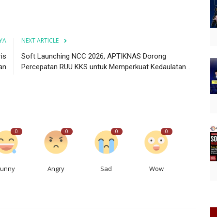
YA
NEXT ARTICLE
is
Soft Launching NCC 2026, APTIKNAS Dorong
an
Percepatan RUU KKS untuk Memperkuat Kedaulatan...
0
0
0
0
Funny
Angry
Sad
Wow