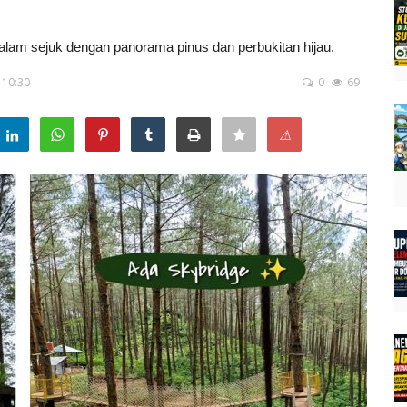
 alam sejuk dengan panorama pinus dan perbukitan hijau.
- 10:30
0
69
⚠