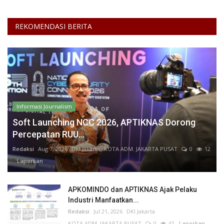
REKOMENDASI BERITA
Informasi Journalism
Soft Launching NCC 2026, APTIKNAS Dorong
Percepatan RUU...
Redaksi
Aug 7, 2026
DKI Jakarta
KOTA ADM. JAKARTA PUSAT
0
12
Laporkan
APKOMINDO dan APTIKNAS Ajak Pelaku
Industri Manfaatkan...
Redaksi
Jul 21, 2026
DKI Jakarta
KOTA ADM. JAKARTA PUSAT
0
41
Laporkan