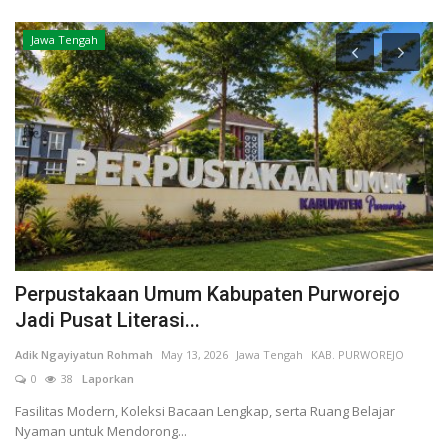
Jawa Tengah
Perpustakaan Umum Kabupaten Purworejo
B
Jadi Pusat Literasi...
M
Adik Ngayiyatun Rohmah
May 13, 2026
Jawa Tengah
KAB. PURWOREJO
AN
0
38
Laporkan
Ha
da
Fasilitas Modern, Koleksi Bacaan Lengkap, serta Ruang Belajar
Nyaman untuk Mendorong...