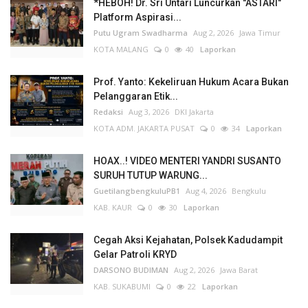
*HEBOH! Dr. Sri Untari Luncurkan "ASTARI"
Platform Aspirasi...
Putu Ugram Swadharma
Aug 2, 2026
Jawa Timur
KOTA MALANG
0
40
Laporkan
Prof. Yanto: Kekeliruan Hukum Acara Bukan
Pelanggaran Etik...
Redaksi
Aug 3, 2026
DKI Jakarta
KOTA ADM. JAKARTA PUSAT
0
34
Laporkan
HOAX..! VIDEO MENTERI YANDRI SUSANTO
SURUH TUTUP WARUNG...
GuetilangbengkuluPB1
Aug 4, 2026
Bengkulu
KAB. KAUR
0
30
Laporkan
Cegah Aksi Kejahatan, Polsek Kadudampit
Gelar Patroli KRYD
DARSONO BUDIMAN
Aug 2, 2026
Jawa Barat
KAB. SUKABUMI
0
22
Laporkan