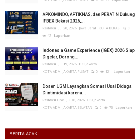
APKOMINDO, APTIKNAS, dan PERATIN Dukung
IFBEX Bekasi 2026,...
Redaksi
Jul 20, 2026
Jawa Barat
KOTA BEKASI
0
42
Laporkan
Indonesia Game Experience (IGEX) 2026 Siap
Digelar, Dorong...
Redaksi
Jul 19, 2026
DKI Jakarta
KOTA ADM. JAKARTA PUSAT
0
121
Laporkan
Dosen UGM Layangkan Somasi Usai Diduga
Diintimidasi karena...
Redaksi One
Jul 18, 2026
DKI Jakarta
KOTA ADM. JAKARTA SELATAN
0
75
Laporkan
BERITA ACAK