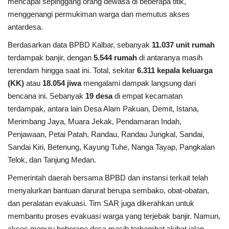
mencapai sepinggang orang dewasa di beberapa titik,
menggenangi permukiman warga dan memutus akses
Kesehatan
antardesa.
Berdasarkan data BPBD Kalbar, sebanyak
11.037 unit rumah
Layanan Publik
terdampak banjir, dengan
5.544 rumah
di antaranya masih
terendam hingga saat ini.
Total, sekitar
6.311 kepala keluarga
Perempuan/Anak
(KK)
atau
18.054 jiwa
mengalami dampak langsung dari
bencana ini.
Sebanyak
19 desa
di empat kecamatan
terdampak, antara lain Desa Alam Pakuan, Demit, Istana,
Merimbang Jaya, Muara Jekak, Pendamaran Indah,
Penjawaan, Petai Patah, Randau, Randau Jungkal, Sandai,
Sandai Kiri, Betenung, Kayung Tuhe, Nanga Tayap, Pangkalan
Telok, dan Tanjung Medan.
Pemerintah daerah bersama BPBD dan instansi terkait telah
menyalurkan bantuan darurat berupa sembako, obat-obatan,
dan peralatan evakuasi.
Tim SAR juga dikerahkan untuk
membantu proses evakuasi warga yang terjebak banjir.
Namun,
akses menuju beberapa desa masih terhambat akibat jalan