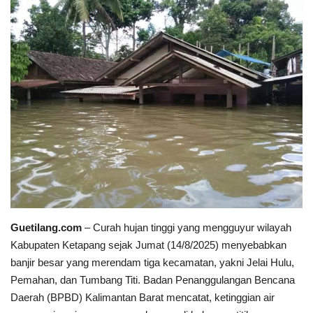
Keamanan
Kejahatan
Cybers Event
UMKM & Ekonomi Kreatif
Pekerja Migran Indonesia
Ekonomi
Guetilang.com
–
Curah hujan tinggi yang mengguyur wilayah
Pendidikan
Kabupaten Ketapang sejak Jumat (14/8/2025) menyebabkan
banjir besar yang merendam tiga kecamatan, yakni Jelai Hulu,
Informasi Journalism
Pemahan, dan Tumbang Titi.
Badan Penanggulangan Bencana
Daerah (BPBD) Kalimantan Barat mencatat, ketinggian air
Olahraga