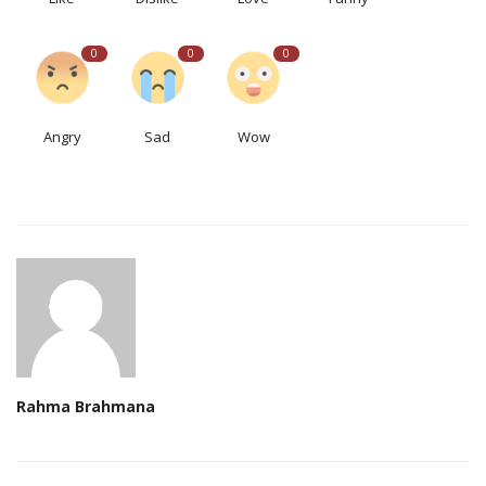
0
0
0
Angry
Sad
Wow
Rahma Brahmana