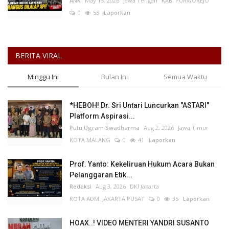
ANK
May 15, 2026
Jawa Tengah
KAB. PURWOREJO
0
55
Laporkan
BERITA VIRAL
Minggu Ini
Bulan Ini
Semua Waktu
*HEBOH! Dr. Sri Untari Luncurkan "ASTARI"
Platform Aspirasi...
Putu Ugram Swadharma
Aug 2, 2026
Jawa Timur
KOTA MALANG
0
41
Laporkan
Prof. Yanto: Kekeliruan Hukum Acara Bukan
Pelanggaran Etik...
Redaksi
Aug 3, 2026
DKI Jakarta
KOTA ADM. JAKARTA PUSAT
0
35
Laporkan
HOAX..! VIDEO MENTERI YANDRI SUSANTO