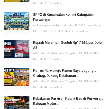
0
38
Laporkan
SPPG di Kecamatan Kemiri Kabupaten
Purworejo
Adik Ngayiyatun Rohmah
May 18, 2026
Jawa Tengah
KAB. PURWOREJO
0
212
Laporkan
Rupiah Melemah, Sentuh Rp17.662 per Dolar
AS
ANK
May 18, 2026
Jawa Tengah
KAB. PURWOREJO
0
83
Laporkan
Polres Purworejo Panen Raya Jagung di
Grabag, Dukung Ketahanan...
ANK
May 18, 2026
Jawa Tengah
KAB. PURWOREJO
0
41
Laporkan
Kebakaran Parkiran Pabrik Ban di Purworejo,
Ratusan Motor...