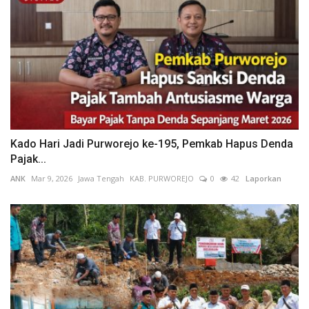
Kado Hari Jadi Purworejo ke-195, Pemkab Hapus Denda
Pajak...
ANK
Mar 9, 2026
Jawa Tengah
KAB. PURWOREJO
0
42
Laporkan