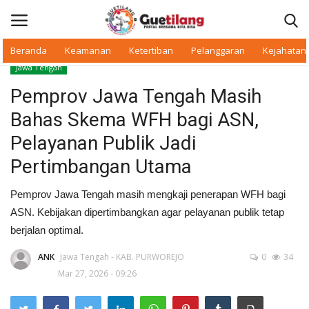
Beranda
Keamanan
Ketertiban
Pelanggaran
Kejahatan
Jawa Tengah
Masuk
Daftar
Pemprov Jawa Tengah Masih
Bahas Skema WFH bagi ASN,
Beranda
Pelayanan Publik Jadi
Daerah
Pertimbangan Utama
Makan Bergizi
Pemprov Jawa Tengah masih mengkaji penerapan WFH bagi
ASN. Kebijakan dipertimbangkan agar pelayanan publik tetap
Warkop Digital
berjalan optimal.
ANK
Jawa Tengah - KAB. PURWOREJO
0
34
Pelanggaran
Mar 27, 2026 - 09:26
Ketertiban