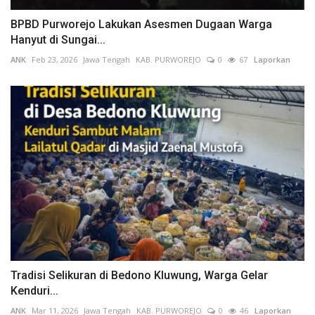
BPBD Purworejo Lakukan Asesmen Dugaan Warga
Hanyut di Sungai...
ANK
Feb 23, 2026
Jawa Tengah
KAB. PURWOREJO
0
67
Laporkan
Tradisi Selikuran di Bedono Kluwung, Warga Gelar
Kenduri...
ANK
Mar 11, 2026
Jawa Tengah
KAB. PURWOREJO
0
46
Laporkan