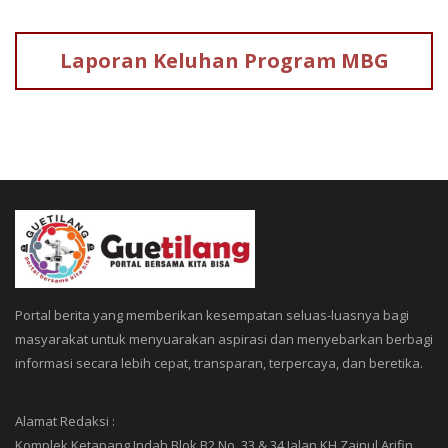
Laporan Keluhan
Program MBG
Portal berita yang memberikan kesempatan seluas-luasnya bagi
masyarakat untuk menyuarakan aspirasi dan menyebarkan berbagi
informasi secara lebih cepat, transparan, terpercaya, dan beretika.
Alamat Redaksi :
Komplek Ketapang Indah Blok B2 No. 33 & 34 Jalan KH Zainul Arifin,