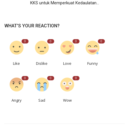
KKS untuk Memperkuat Kedaulatan...
WHAT'S YOUR REACTION?
0
0
0
0
Like
Dislike
Love
Funny
0
0
0
Angry
Sad
Wow