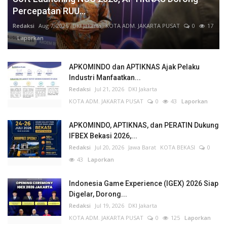
Percepatan RUU...
Redaksi
Aug 7, 2026
DKI Jakarta
KOTA ADM. JAKARTA PUSAT
0
17
Laporkan
APKOMINDO dan APTIKNAS Ajak Pelaku
Industri Manfaatkan...
Redaksi
Jul 21, 2026
DKI Jakarta
KOTA ADM. JAKARTA PUSAT
0
43
Laporkan
APKOMINDO, APTIKNAS, dan PERATIN Dukung
IFBEX Bekasi 2026,...
Redaksi
Jul 20, 2026
Jawa Barat
KOTA BEKASI
0
43
Laporkan
Indonesia Game Experience (IGEX) 2026 Siap
Digelar, Dorong...
Redaksi
Jul 19, 2026
DKI Jakarta
KOTA ADM. JAKARTA PUSAT
0
125
Laporkan