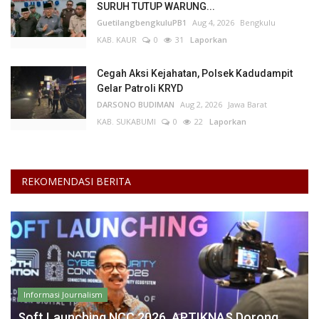
SURUH TUTUP WARUNG...
GuetilangbengkuluPB1
Aug 4, 2026
Bengkulu
KAB. KAUR
0
31
Laporkan
Cegah Aksi Kejahatan, Polsek Kadudampit
Gelar Patroli KRYD
DARSONO BUDIMAN
Aug 2, 2026
Jawa Barat
KAB. SUKABUMI
0
22
Laporkan
REKOMENDASI BERITA
Informasi Journalism
Soft Launching NCC 2026, APTIKNAS Dorong