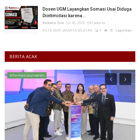
Dosen UGM Layangkan Somasi Usai Diduga
Diintimidasi karena...
Redaksi One
Jul 18, 2026
DKI Jakarta
KOTA ADM. JAKARTA SELATAN
0
78
Laporkan
BERITA ACAK
Informasi Journalism