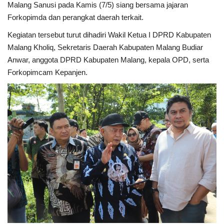
Malang Sanusi pada Kamis (7/5) siang bersama jajaran
Forkopimda dan perangkat daerah terkait.
Kesehatan
Kegiatan tersebut turut dihadiri Wakil Ketua I DPRD Kabupaten
Malang Kholiq, Sekretaris Daerah Kabupaten Malang Budiar
Layanan Publik
Anwar, anggota DPRD Kabupaten Malang, kepala OPD, serta
Forkopimcam Kepanjen.
Perempuan/Anak