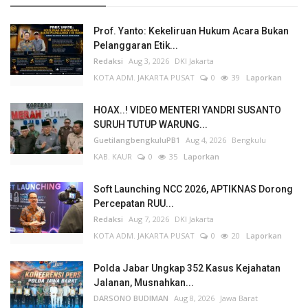
Prof. Yanto: Kekeliruan Hukum Acara Bukan
Pelanggaran Etik...
Redaksi
Aug 3, 2026
DKI Jakarta
KOTA ADM. JAKARTA PUSAT
0
39
Laporkan
HOAX..! VIDEO MENTERI YANDRI SUSANTO
SURUH TUTUP WARUNG...
GuetilangbengkuluPB1
Aug 4, 2026
Bengkulu
KAB. KAUR
0
35
Laporkan
Soft Launching NCC 2026, APTIKNAS Dorong
Percepatan RUU...
Redaksi
Aug 7, 2026
DKI Jakarta
KOTA ADM. JAKARTA PUSAT
0
20
Laporkan
Polda Jabar Ungkap 352 Kasus Kejahatan
Jalanan, Musnahkan...
DARSONO BUDIMAN
Aug 8, 2026
Jawa Barat