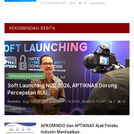
KOTA BANDUNG
0
18
Laporkan
REKOMENDASI BERITA
Informasi Journalism
Soft Launching NCC 2026, APTIKNAS Dorong
Percepatan RUU...
Redaksi
Aug 7, 2026
DKI Jakarta
KOTA ADM. JAKARTA PUSAT
0
20
Laporkan
APKOMINDO dan APTIKNAS Ajak Pelaku
Industri Manfaatkan...