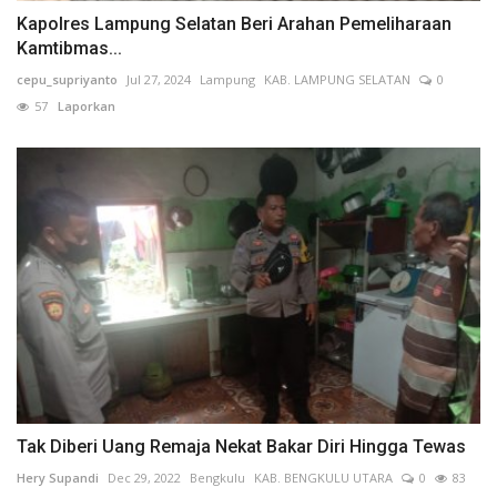
Kapolres Lampung Selatan Beri Arahan Pemeliharaan
Kamtibmas...
cepu_supriyanto
Jul 27, 2024
Lampung
KAB. LAMPUNG SELATAN
0
57
Laporkan
Tak Diberi Uang Remaja Nekat Bakar Diri Hingga Tewas
Hery Supandi
Dec 29, 2022
Bengkulu
KAB. BENGKULU UTARA
0
83