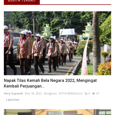
BERITA TERKAIT
Napak Tilas Kemah Bela Negara 2022, Mengingat
Kembali Perjuangan...
Hery Supandi
Dec 18, 2022
Bengkulu
KOTA BENGKULU
0
67
Laporkan