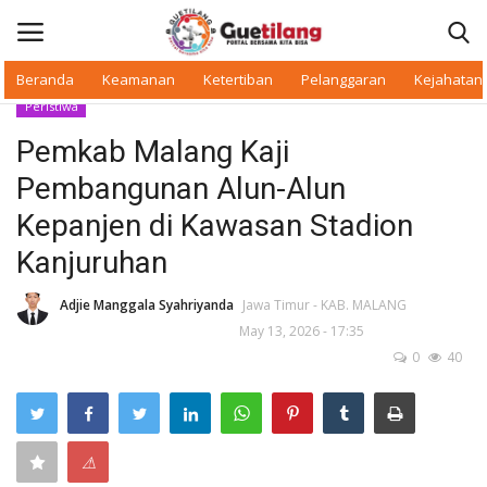
Beranda
Keamanan
Ketertiban
Pelanggaran
Kejahatan
Peristiwa
Masuk
Daftar
Pemkab Malang Kaji
Pembangunan Alun-Alun
Beranda
Kepanjen di Kawasan Stadion
Daerah
Kanjuruhan
Makan Bergizi
Adjie Manggala Syahriyanda
Jawa Timur - KAB. MALANG
May 13, 2026 - 17:35
0
40
Warkop Digital
Pelanggaran
⚠
Ketertiban