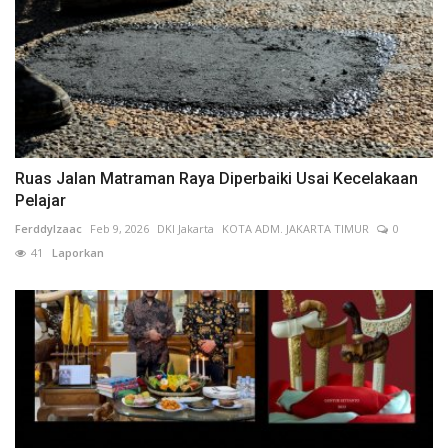
Ruas Jalan Matraman Raya Diperbaiki Usai Kecelakaan
Pelajar
FerddyIzaac
Feb 9, 2026
DKI Jakarta
KOTA ADM. JAKARTA TIMUR
0
41
Laporkan