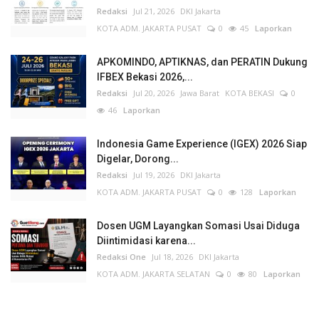
Redaksi
Jul 21, 2026
DKI Jakarta
KOTA ADM. JAKARTA PUSAT
0
45
Laporkan
APKOMINDO, APTIKNAS, dan PERATIN Dukung
IFBEX Bekasi 2026,...
Redaksi
Jul 20, 2026
Jawa Barat
KOTA BEKASI
0
46
Laporkan
Indonesia Game Experience (IGEX) 2026 Siap
Digelar, Dorong...
Redaksi
Jul 19, 2026
DKI Jakarta
KOTA ADM. JAKARTA PUSAT
0
128
Laporkan
Dosen UGM Layangkan Somasi Usai Diduga
Diintimidasi karena...
Redaksi One
Jul 18, 2026
DKI Jakarta
KOTA ADM. JAKARTA SELATAN
0
80
Laporkan