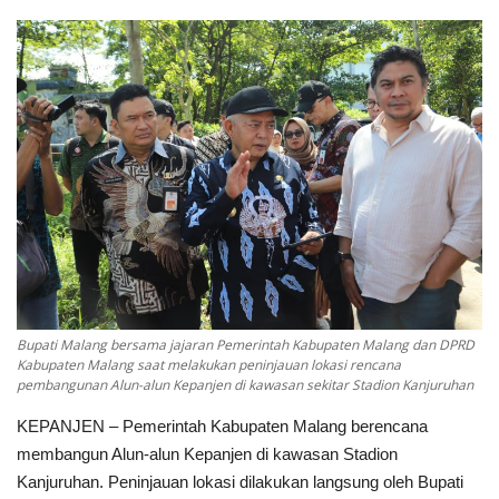
Keamanan
Kejahatan
Cybers Event
UMKM & Ekonomi Kreatif
Pekerja Migran Indonesia
Ekonomi
Bupati Malang bersama jajaran Pemerintah Kabupaten Malang dan DPRD
Kabupaten Malang saat melakukan peninjauan lokasi rencana
Pendidikan
pembangunan Alun-alun Kepanjen di kawasan sekitar Stadion Kanjuruhan
KEPANJEN – Pemerintah Kabupaten Malang berencana
Informasi Journalism
membangun Alun-alun Kepanjen di kawasan Stadion
Kanjuruhan. Peninjauan lokasi dilakukan langsung oleh Bupati
Olahraga