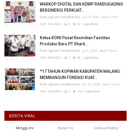
WARKOP DIGITAL DAN KDMP RANDUGADING
BERSINERGI PERKUAT...
Putu Ugram Swadharma
Jul 13, 2026
Jawa Timur
KAB. MALANG
0
92
Laporkan
Ketua KONI Pusat Resmikan Fasilitas
Produksi Baru PT Shark...
Putu Ugram Swadharma
Jul 2, 2026
Jawa Timur
KAB. MALANG
0
58
Laporkan
*17 TAHUN KOPWAN KABUPATEN MALANG:
MEMBANGUN FONDASI KUAT...
Putu Ugram Swadharma
Jun 30, 2026
Jawa Timur
KAB. MALANG
0
104
Laporkan
BERITA VIRAL
Minggu Ini
Bulan Ini
Semua Waktu