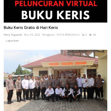
Buku Keris Gratis di Hari Keris
Hery Supandi
Nov 25, 2022
Bengkulu
KOTA BENGKULU
0
64
Laporkan