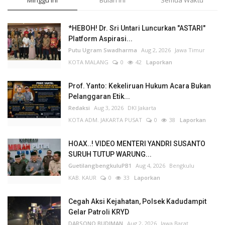
Minggu Ini
Bulan Ini
Semua Waktu
*HEBOH! Dr. Sri Untari Luncurkan "ASTARI"
Platform Aspirasi...
Putu Ugram Swadharma
Aug 2, 2026
Jawa Timur
KOTA MALANG
0
42
Laporkan
Prof. Yanto: Kekeliruan Hukum Acara Bukan
Pelanggaran Etik...
Redaksi
Aug 3, 2026
DKI Jakarta
KOTA ADM. JAKARTA PUSAT
0
38
Laporkan
HOAX..! VIDEO MENTERI YANDRI SUSANTO
SURUH TUTUP WARUNG...
GuetilangbengkuluPB1
Aug 4, 2026
Bengkulu
KAB. KAUR
0
33
Laporkan
Cegah Aksi Kejahatan, Polsek Kadudampit
Gelar Patroli KRYD
DARSONO BUDIMAN
Aug 2, 2026
Jawa Barat