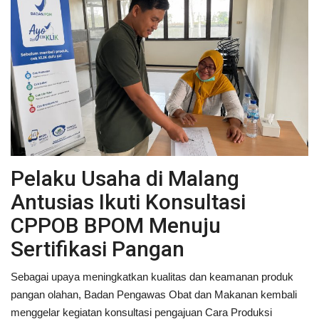
Keamanan
Kejahatan
Cybers Event
UMKM & Ekonomi Kreatif
Pekerja Migran Indonesia
Pelaku Usaha di Malang
Antusias Ikuti Konsultasi
Ekonomi
CPPOB BPOM Menuju
Pendidikan
Sertifikasi Pangan
Sebagai upaya meningkatkan kualitas dan keamanan produk
Informasi Journalism
pangan olahan, Badan Pengawas Obat dan Makanan kembali
menggelar kegiatan konsultasi pengajuan Cara Produksi
Olahraga