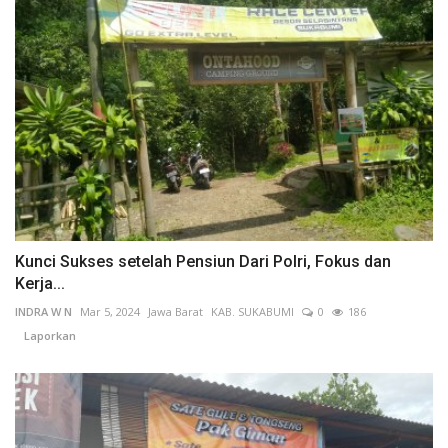
Kunci Sukses setelah Pensiun Dari Polri, Fokus dan
Kerja...
INDRA W N
Mar 5, 2024
Jawa Barat
KAB. SUKABUMI
0
186
Laporkan