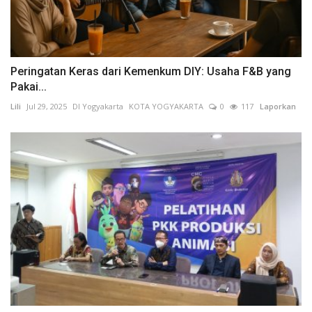
Peringatan Keras dari Kemenkum DIY: Usaha F&B yang
Pakai...
Lili
Jul 29, 2025
DI Yogyakarta
KOTA YOGYAKARTA
0
117
Laporkan