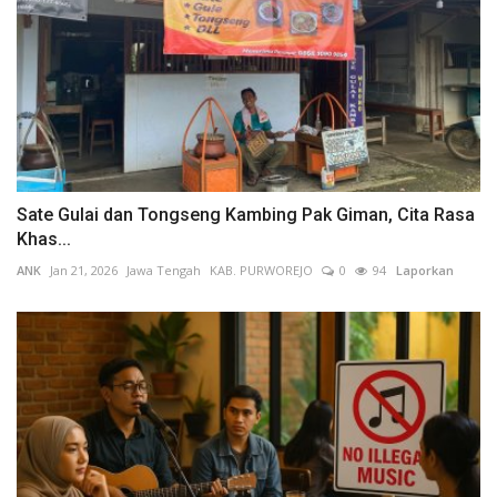
Sate Gulai dan Tongseng Kambing Pak Giman, Cita Rasa
Khas...
ANK
Jan 21, 2026
Jawa Tengah
KAB. PURWOREJO
0
94
Laporkan