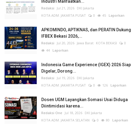
Industri Manfaatkan...
Redaksi
Jul 21, 2026
DKI Jakarta
KOTA ADM. JAKARTA PUSAT
0
45
Laporkan
APKOMINDO, APTIKNAS, dan PERATIN Dukung
IFBEX Bekasi 2026,...
Redaksi
Jul 20, 2026
Jawa Barat
KOTA BEKASI
0
44
Laporkan
Indonesia Game Experience (IGEX) 2026 Siap
Digelar, Dorong...
Redaksi
Jul 19, 2026
DKI Jakarta
KOTA ADM. JAKARTA PUSAT
0
126
Laporkan
Dosen UGM Layangkan Somasi Usai Diduga
Diintimidasi karena...
Redaksi One
Jul 18, 2026
DKI Jakarta
KOTA ADM. JAKARTA SELATAN
0
80
Laporkan