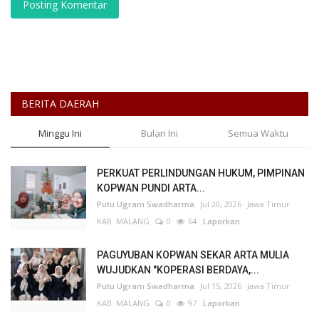
Posting Komentar
BERITA DAERAH
Minggu Ini
Bulan Ini
Semua Waktu
PERKUAT PERLINDUNGAN HUKUM, PIMPINAN
KOPWAN PUNDI ARTA...
Putu Ugram Swadharma
Jul 20, 2026
Jawa Timur
KAB. MALANG
0
64
Laporkan
PAGUYUBAN KOPWAN SEKAR ARTA MULIA
WUJUDKAN "KOPERASI BERDAYA,...
Putu Ugram Swadharma
Jul 15, 2026
Jawa Timur
KAB. MALANG
0
97
Laporkan