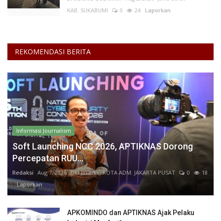
KAB. SUKABUMI
0
24
Laporkan
REKOMENDASI BERITA
Informasi Journalism
Soft Launching NCC 2026, APTIKNAS Dorong
Percepatan RUU...
Redaksi
Aug 7, 2026
DKI Jakarta
KOTA ADM. JAKARTA PUSAT
0
18
Laporkan
APKOMINDO dan APTIKNAS Ajak Pelaku