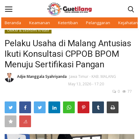
Beranda
Keamanan
Ketertiban
Pelanggaran
Kejahatan
UMKM & Ekonomi Kreatif
Masuk
Daftar
Pelaku Usaha di Malang Antusias
Ikuti Konsultasi CPPOB BPOM
Beranda
Menuju Sertifikasi Pangan
Daerah
Adjie Manggala Syahriyanda
Jawa Timur - KAB. MALANG
May 13, 2026 - 17:20
Makan Bergizi
0
77
Warkop Digital
Pelanggaran
⚠
Ketertiban