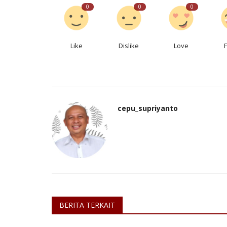
0
0
0
Like
Dislike
Love
cepu_supriyanto
BERITA TERKAIT