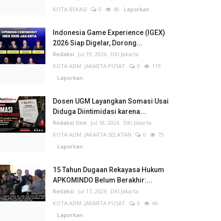
KOTA BEKASI
0
40
Laporkan
Indonesia Game Experience (IGEX)
2026 Siap Digelar, Dorong...
Redaksi
Jul 19, 2026
DKI Jakarta
KOTA ADM. JAKARTA PUSAT
0
119
Laporkan
Dosen UGM Layangkan Somasi Usai
Diduga Diintimidasi karena...
Redaksi One
Jul 18, 2026
DKI Jakarta
KOTA ADM. JAKARTA SELATAN
0
73
Laporkan
15 Tahun Dugaan Rekayasa Hukum
APKOMINDO Belum Berakhir:...
Redaksi
Jul 17, 2026
DKI Jakarta
KOTA ADM. JAKARTA PUSAT
0
46
Laporkan