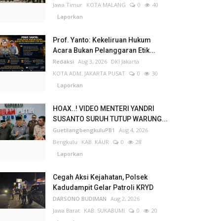
Jawa Timur
KOTA MALANG
0
40
Laporkan
Prof. Yanto: Kekeliruan Hukum
Acara Bukan Pelanggaran Etik...
Redaksi
Aug 3, 2026
DKI Jakarta
KOTA ADM. JAKARTA PUSAT
0
30
Laporkan
HOAX..! VIDEO MENTERI YANDRI
SUSANTO SURUH TUTUP WARUNG...
GuetilangbengkuluPB1
Aug 4, 2026
Bengkulu
KAB. KAUR
0
28
Laporkan
Cegah Aksi Kejahatan, Polsek
Kadudampit Gelar Patroli KRYD
DARSONO BUDIMAN
Aug 2, 2026
Jawa Barat
KAB. SUKABUMI
0
20