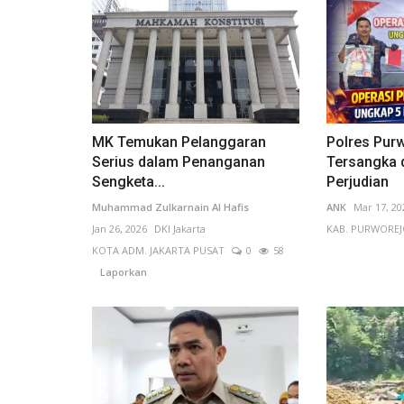
Pekerja Migran Indonesia
MK Temukan Pelanggaran
Polres Pur
Serius dalam Penanganan
Tersangka 
Sengketa...
Perjudian
Muhammad Zulkarnain Al Hafis
ANK
Mar 17, 20
Jan 26, 2026
DKI Jakarta
KAB. PURWORE
KOTA ADM. JAKARTA PUSAT
0
58
Laporkan
Pemerintah Luncurkan KUR
Penempatan PMI, Pinjaman Hing
Adam Alkarim
Mar 12, 2026
Jawa Timur
KOTA MAL
51
Laporkan