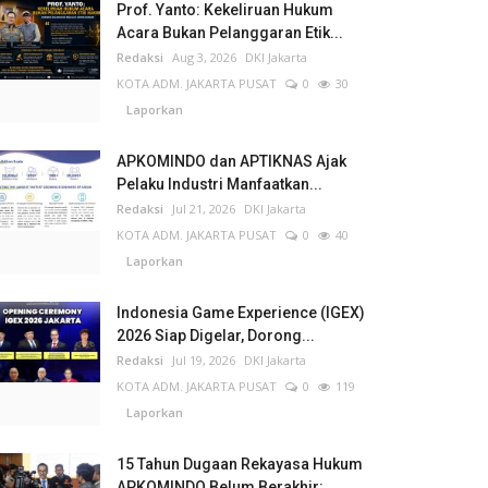
Prof. Yanto: Kekeliruan Hukum
Acara Bukan Pelanggaran Etik...
Redaksi
Aug 3, 2026
DKI Jakarta
KOTA ADM. JAKARTA PUSAT
0
30
Laporkan
APKOMINDO dan APTIKNAS Ajak
Pelaku Industri Manfaatkan...
Redaksi
Jul 21, 2026
DKI Jakarta
KOTA ADM. JAKARTA PUSAT
0
40
Laporkan
Indonesia Game Experience (IGEX)
2026 Siap Digelar, Dorong...
Redaksi
Jul 19, 2026
DKI Jakarta
KOTA ADM. JAKARTA PUSAT
0
119
Laporkan
15 Tahun Dugaan Rekayasa Hukum
APKOMINDO Belum Berakhir:...