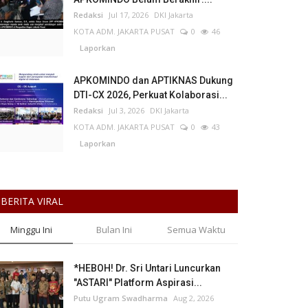
Redaksi
Jul 17, 2026
DKI Jakarta
KOTA ADM. JAKARTA PUSAT
0
46
Laporkan
APKOMINDO dan APTIKNAS Dukung
DTI-CX 2026, Perkuat Kolaborasi...
Redaksi
Jul 3, 2026
DKI Jakarta
KOTA ADM. JAKARTA PUSAT
0
43
Laporkan
BERITA VIRAL
Minggu Ini
Bulan Ini
Semua Waktu
*HEBOH! Dr. Sri Untari Luncurkan
"ASTARI" Platform Aspirasi...
Putu Ugram Swadharma
Aug 2, 2026