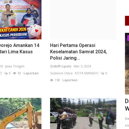
Peristiwa
worejo Amankan 14
Hari Pertama Operasi
dari Lima Kasus
Keselamatan Samrat 2024,
Polisi Jaring...
26
Jawa Tengah
Zulkifli Liputo
Mar 5, 2024
JO
0
43
Laporkan
Sulawesi Utara
KOTA MANADO
0
158
Laporkan
Damkar Kobar Padamkan Kebakaran
J
ga...
Warung di Jalan A. Yani...
B
ANG
0
Dewi
May 25, 2026
Kalimantan Tengah
A
KAB. KOTAWARINGIN BARAT
0
47
Laporkan
L