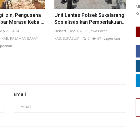
MMC Kobar – Kebakaran kembali terjadi di Kabupaten
Ja
Kotawaringin Barat (Kobar) pada...
ba
i Izin, Pengusaha
Unit Lantas Polsek Sukalarang
bar Merasa Kebal...
Sosialisasikan Pemberlakuan...
Sep 28, 2024
Hendri
Dec 3, 2022
Jawa Barat
KAB. PASAMAN BARAT
KAB. SUKABUMI
0
67
Laporkan
porkan
Email