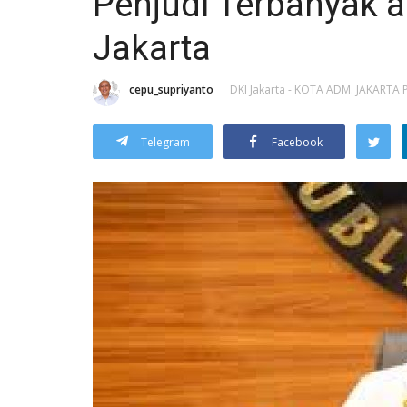
Penjudi Terbanyak 
Jakarta
cepu_supriyanto
DKI Jakarta - KOTA ADM. JAKARTA
Telegram
Facebook