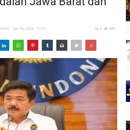
adalah Jawa Barat dan
 PUSAT
Jun 26, 2024 - 11:15
0
446
⚠