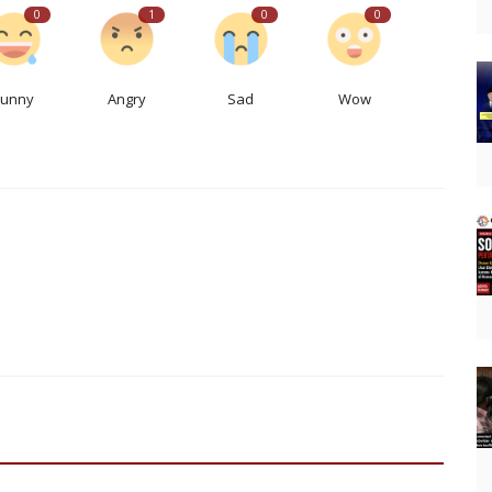
0
1
0
0
Funny
Angry
Sad
Wow