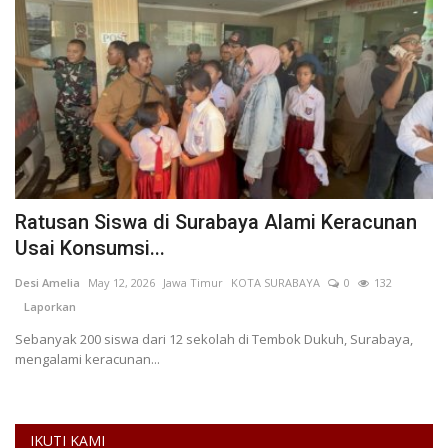
Ratusan Siswa di Surabaya Alami Keracunan
A
Usai Konsumsi...
K
Desi Amelia
May 12, 2026
Jawa Timur
KOTA SURABAYA
0
132
Ry
Laporkan
Sebanyak 200 siswa dari 12 sekolah di Tembok Dukuh, Surabaya,
Se
mengalami keracunan...
ka
IKUTI KAMI