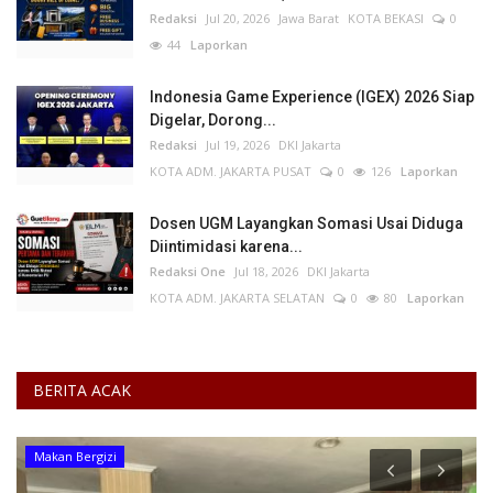
Redaksi
Jul 20, 2026
Jawa Barat
KOTA BEKASI
0
44
Laporkan
Indonesia Game Experience (IGEX) 2026 Siap
Digelar, Dorong...
Redaksi
Jul 19, 2026
DKI Jakarta
KOTA ADM. JAKARTA PUSAT
0
126
Laporkan
Dosen UGM Layangkan Somasi Usai Diduga
Diintimidasi karena...
Redaksi One
Jul 18, 2026
DKI Jakarta
KOTA ADM. JAKARTA SELATAN
0
80
Laporkan
BERITA ACAK
Makan Bergizi