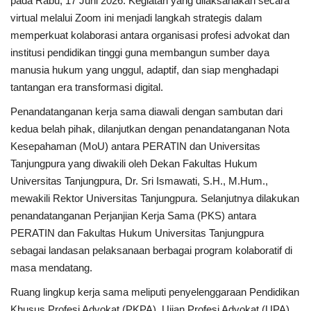
pada Rabu, 17 Juni 2026. Kegiatan yang dilaksanakan secara
virtual melalui Zoom ini menjadi langkah strategis dalam
Kesehatan
memperkuat kolaborasi antara organisasi profesi advokat dan
institusi pendidikan tinggi guna membangun sumber daya
Layanan Publik
manusia hukum yang unggul, adaptif, dan siap menghadapi
tantangan era transformasi digital.
Perempuan/Anak
Penandatanganan kerja sama diawali dengan sambutan dari
kedua belah pihak, dilanjutkan dengan penandatanganan Nota
Kesepahaman (MoU) antara PERATIN dan Universitas
Tanjungpura yang diwakili oleh Dekan Fakultas Hukum
Universitas Tanjungpura, Dr. Sri Ismawati, S.H., M.Hum.,
mewakili Rektor Universitas Tanjungpura. Selanjutnya dilakukan
penandatanganan Perjanjian Kerja Sama (PKS) antara
PERATIN dan Fakultas Hukum Universitas Tanjungpura
sebagai landasan pelaksanaan berbagai program kolaboratif di
masa mendatang.
Ruang lingkup kerja sama meliputi penyelenggaraan Pendidikan
Khusus Profesi Advokat (PKPA), Ujian Profesi Advokat (UPA),