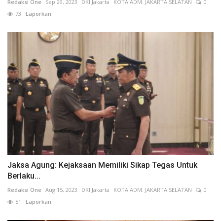
Redaksi One
Sep 29, 2023
DKI Jakarta
KOTA ADM. JAKARTA SELATAN
0
73
Laporkan
Jaksa Agung: Kejaksaan Memiliki Sikap Tegas Untuk
Berlaku...
Redaksi One
Aug 15, 2023
DKI Jakarta
KOTA ADM. JAKARTA SELATAN
0
51
Laporkan