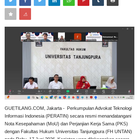
Keamanan
⚠
Kejahatan
Cybers Event
UMKM & Ekonomi Kreatif
Pekerja Migran Indonesia
Ekonomi
Pendidikan
GUETILANG.COM, Jakarta - Perkumpulan Advokat Teknologi
Informasi Indonesia (PERATIN) secara resmi menandatangani
Informasi Journalism
Nota Kesepahaman (MoU) dan Perjanjian Kerja Sama (PKS)
dengan Fakultas Hukum Universitas Tanjungpura (FH UNTAN)
Olahraga