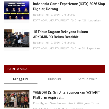
Indonesia Game Experience (IGEX) 2026 Siap
Digelar, Dorong...
Redaksi
Jul 19, 2026
DKI Jakarta
KOTA ADM. JAKARTA PUSAT
0
126
Laporkan
15 Tahun Dugaan Rekayasa Hukum
APKOMINDO Belum Berakhir:...
Redaksi
Jul 17, 2026
DKI Jakarta
KOTA ADM. JAKARTA PUSAT
0
51
Laporkan
BERITA VIRAL
Minggu Ini
Bulan Ini
Semua Waktu
*HEBOH! Dr. Sri Untari Luncurkan "ASTARI"
Platform Aspirasi...
Putu Ugram Swadharma
Aug 2, 2026
Jawa Timur
KOTA MALANG
0
43
Laporkan