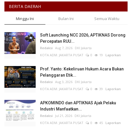
BERITA DAERAH
Minggu Ini
Bulan Ini
Semua Waktu
Soft Launching NCC 2026, APTIKNAS Dorong
Percepatan RUU...
Redaksi
Aug 7, 2026
DKI Jakarta
KOTA ADM. JAKARTA PUSAT
0
19
Laporkan
Prof. Yanto: Kekeliruan Hukum Acara Bukan
Pelanggaran Etik...
Redaksi
Aug 3, 2026
DKI Jakarta
KOTA ADM. JAKARTA PUSAT
0
39
Laporkan
APKOMINDO dan APTIKNAS Ajak Pelaku
Industri Manfaatkan...
Redaksi
Jul 21, 2026
DKI Jakarta
KOTA ADM. JAKARTA PUSAT
0
45
Laporkan