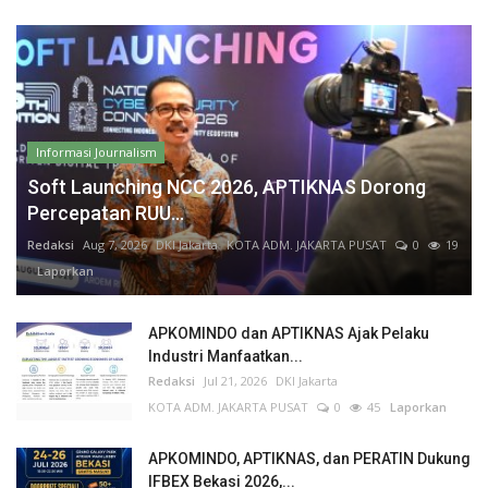
Informasi Journalism
Soft Launching NCC 2026, APTIKNAS Dorong
Percepatan RUU...
Redaksi
Aug 7, 2026
DKI Jakarta
KOTA ADM. JAKARTA PUSAT
0
19
Laporkan
APKOMINDO dan APTIKNAS Ajak Pelaku
Industri Manfaatkan...
Redaksi
Jul 21, 2026
DKI Jakarta
KOTA ADM. JAKARTA PUSAT
0
45
Laporkan
APKOMINDO, APTIKNAS, dan PERATIN Dukung
IFBEX Bekasi 2026,...