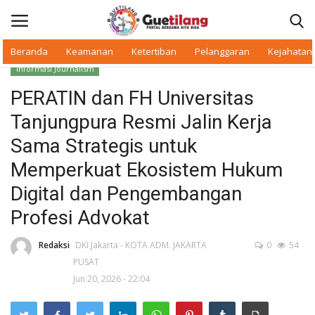
Beranda
Keamanan
Ketertiban
Pelanggaran
Kejahatan
Informasi Journalism
Masuk
Daftar
PERATIN dan FH Universitas
Tanjungpura Resmi Jalin Kerja
Beranda
Sama Strategis untuk
Daerah
Memperkuat Ekosistem Hukum
Digital dan Pengembangan
Makan Bergizi
Profesi Advokat
Warkop Digital
Redaksi
DKI Jakarta - KOTA ADM. JAKARTA
0
54
PUSAT
Pelanggaran
Jun 20, 2026 - 22:04
Ketertiban