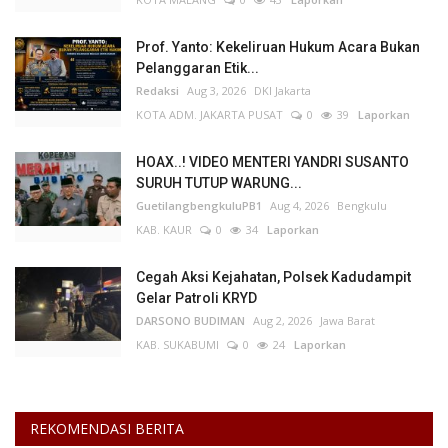
Prof. Yanto: Kekeliruan Hukum Acara Bukan
Pelanggaran Etik...
Redaksi
Aug 3, 2026
DKI Jakarta
KOTA ADM. JAKARTA PUSAT
0
39
Laporkan
HOAX..! VIDEO MENTERI YANDRI SUSANTO
SURUH TUTUP WARUNG...
GuetilangbengkuluPB1
Aug 4, 2026
Bengkulu
KAB. KAUR
0
34
Laporkan
Cegah Aksi Kejahatan, Polsek Kadudampit
Gelar Patroli KRYD
DARSONO BUDIMAN
Aug 2, 2026
Jawa Barat
KAB. SUKABUMI
0
24
Laporkan
REKOMENDASI BERITA