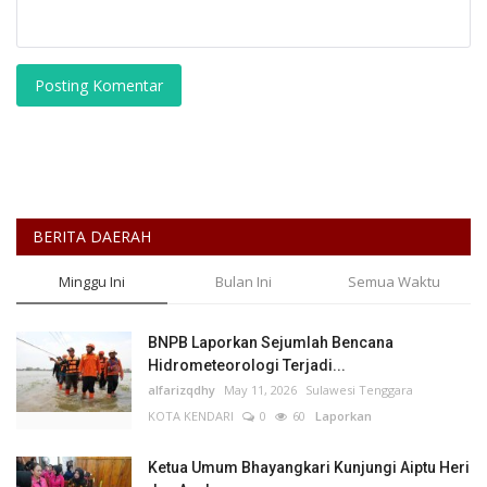
Posting Komentar
BERITA DAERAH
Minggu Ini
Bulan Ini
Semua Waktu
BNPB Laporkan Sejumlah Bencana
Hidrometeorologi Terjadi...
alfarizqdhy
May 11, 2026
Sulawesi Tenggara
KOTA KENDARI
0
60
Laporkan
Ketua Umum Bhayangkari Kunjungi Aiptu Heri