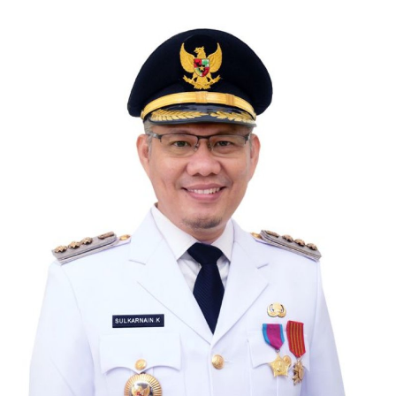
Keamanan
Kejahatan
Cybers Event
UMKM & Ekonomi Kreatif
Pekerja Migran Indonesia
Ekonomi
Pendidikan
Informasi Journalism
Olahraga