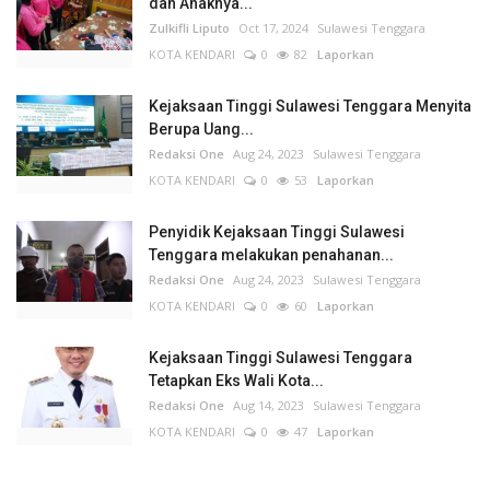
dan Anaknya...
Zulkifli Liputo
Oct 17, 2024
Sulawesi Tenggara
KOTA KENDARI
0
82
Laporkan
Kejaksaan Tinggi Sulawesi Tenggara Menyita
Berupa Uang...
Redaksi One
Aug 24, 2023
Sulawesi Tenggara
KOTA KENDARI
0
53
Laporkan
Penyidik Kejaksaan Tinggi Sulawesi
Tenggara melakukan penahanan...
Redaksi One
Aug 24, 2023
Sulawesi Tenggara
KOTA KENDARI
0
60
Laporkan
Kejaksaan Tinggi Sulawesi Tenggara
Tetapkan Eks Wali Kota...
Redaksi One
Aug 14, 2023
Sulawesi Tenggara
KOTA KENDARI
0
47
Laporkan