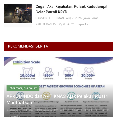
Cegah Aksi Kejahatan, Polsek Kadudampit
Gelar Patroli KRYD
DARSONO BUDIMAN
Aug 2, 2026
Jawa Barat
KAB. SUKABUMI
0
20
Laporkan
REKOMENDASI BERITA
Informasi Journalism
APKOMINDO dan APTIKNAS Ajak Pelaku Industri
Manfaatkan...
Redaksi
Jul 21, 2026
DKI Jakarta
KOTA ADM. JAKARTA PUSAT
0
40
Laporkan