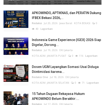
APKOMINDO, APTIKNAS, dan PERATIN Dukung
IFBEX Bekasi 2026,...
Redaksi
Jul 20, 2026
Jawa Barat
KOTA BEKASI
0
40
Laporkan
Indonesia Game Experience (IGEX) 2026 Siap
Digelar, Dorong...
Redaksi
Jul 19, 2026
DKI Jakarta
KOTA ADM. JAKARTA PUSAT
0
116
Laporkan
Dosen UGM Layangkan Somasi Usai Diduga
Diintimidasi karena...
Redaksi One
Jul 18, 2026
DKI Jakarta
KOTA ADM. JAKARTA SELATAN
0
71
Laporkan
15 Tahun Dugaan Rekayasa Hukum
APKOMINDO Belum Berakhir:...
Redaksi
Jul 17, 2026
DKI Jakarta