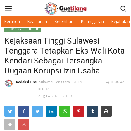
Beranda
Keamanan
Ketertiban
Pelanggaran
Kejahatan
Informasi Journalism
Masuk
Daftar
Kejaksaan Tinggi Sulawesi
Tenggara Tetapkan Eks Wali Kota
Beranda
Kendari Sebagai Tersangka
Daerah
Dugaan Korupsi Izin Usaha
Makan Bergizi
Redaksi One
Sulawesi Tenggara - KOTA
0
47
KENDARI
Aug 14, 2023 - 20:59
Warkop Digital
Pelanggaran
⚠
Ketertiban