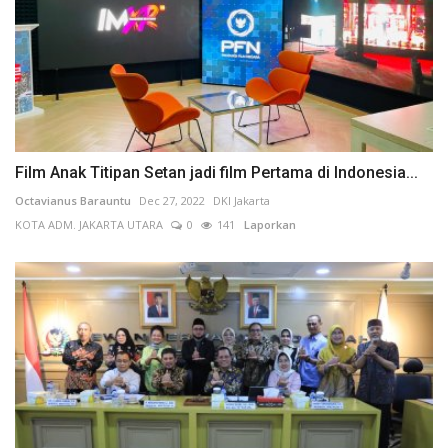
Film Anak Titipan Setan jadi film Pertama di Indonesia...
Octavianus Barauntu
Dec 27, 2022
DKI Jakarta
KOTA ADM. JAKARTA UTARA
0
141
Laporkan