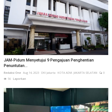
JAM-Pidum Menyetujui 9 Pengajuan Penghentian
Penuntutan...
Redaksi One
Aug 14, 2023
DKI Jakarta
KOTA ADM. JAKARTA SELATAN
0
56
Laporkan